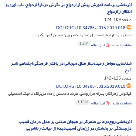
اثر‌بخشی برنامه آموزش پیش از ازدواج بر نگرش دربارۀ ازدواج، تاب آوری و
انتظار از ازدواج
صفحه
109-124
DOI.ORG/10.34785/J015.2019.018
مسعود رضازاده؛ اسماعیل صدری دمیرچی؛ حسین قمری کیوی
1.2 M
مشاهده مقاله
اصل مقاله
شناسایی عوامل زمینه‌ساز طلاق هیجانی در بافتار فرهنگی اجتماعی شهر
کرج
صفحه
125-142
DOI.ORG/10.34785/J015.2019.019
کیانوش زهراکار؛ بهرام هزاروسی؛ فرشاد محسن زاده؛ عزیزالله تاجیک اسمعیلی
1.13 M
مشاهده مقاله
اصل مقاله
اثربخشی زوج‌درمانی متمرکز بر هیجان مبتنی بر مدل درمان آسیب
دل‌بستگی بر بخشش در زن‌های آسیب‌دیده از خیانت زناشویی