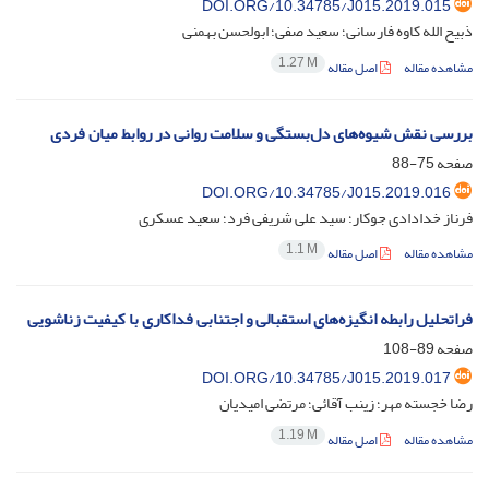
DOI.ORG/10.34785/J015.2019.015
ذبیح الله کاوه فارسانی؛ سعید صفی؛ ابولحسن بهمنی
1.27 M
مشاهده مقاله
اصل مقاله
بررسی نقش شیوه‌های دل‌بستگی و سلامت روانی در روابط میان فردی
صفحه
75-88
DOI.ORG/10.34785/J015.2019.016
فرناز خدادادی جوکار؛ سید علی شریفی فرد؛ سعید عسکری
1.1 M
مشاهده مقاله
اصل مقاله
فراتحلیل رابطه انگیزه‌های استقبالی و اجتنابی فداکاری با کیفیت زناشویی
صفحه
89-108
DOI.ORG/10.34785/J015.2019.017
رضا خجسته مهر؛ زینب آقائی؛ مرتضی امیدیان
1.19 M
مشاهده مقاله
اصل مقاله