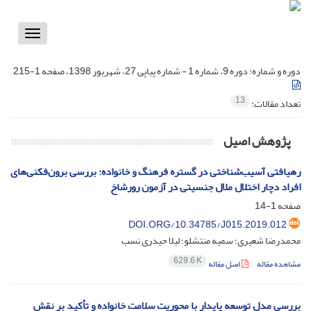
Toggle
vigation
دوره و شماره:
دوره 9، شماره 1 - شماره پیاپی 27، شهریور 1398، صفحه 1-215
13
تعداد مقالات:
پژوهش اصیل
رهیافتی آسیب‌شناختی در گستره فرهنگ و خانواده: بررسی برون‌فکنی‌های
افراد دچار اختلال ملال جنسیتی در آزمون رورشاخ
صفحه
1-14
DOI.ORG/10.34785/J015.2019.012
محمدرضا شعیری؛ سمیه منتشلو؛ لیلا حیدری نسب
629.6 K
مشاهده مقاله
اصل مقاله
بررسی مدل توسعه پایدار با محوریت سلامت خانواده و تأکید بر نقش