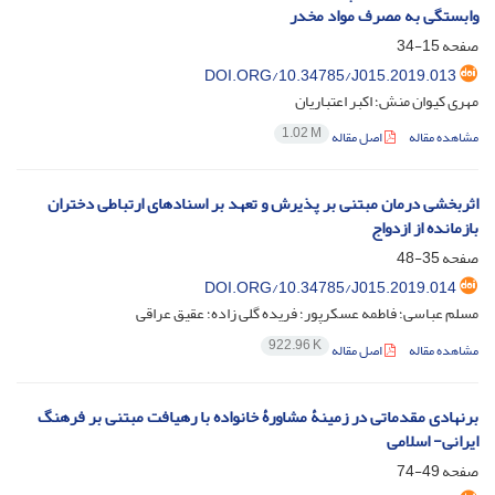
وابستگی به مصرف مواد مخدر
صفحه
15-34
DOI.ORG/10.34785/J015.2019.013
مهری کیوان منش؛ اکبر اعتباریان
1.02 M
مشاهده مقاله
اصل مقاله
اثربخشی درمان مبتنی بر پذیرش و تعهد بر اسنادهای ارتباطی دختران
بازمانده از ازدواج
صفحه
35-48
DOI.ORG/10.34785/J015.2019.014
مسلم عباسی؛ فاطمه عسکرپور؛ فریده گلی زاده؛ عقیق عراقی
922.96 K
مشاهده مقاله
اصل مقاله
برنهادی مقدماتی در زمینۀ مشاورۀ خانواده با رهیافت مبتنی بر فرهنگ
ایرانی- اسلامی
صفحه
49-74