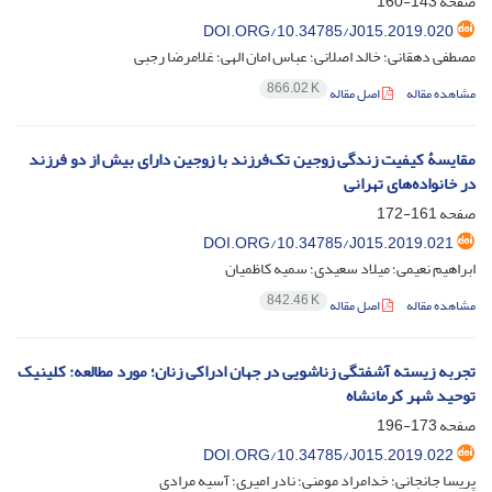
صفحه
143-160
DOI.ORG/10.34785/J015.2019.020
مصطفی دهقانی؛ خالد اصلانی؛ عباس امان الهی؛ غلامرضا رجبی
866.02 K
مشاهده مقاله
اصل مقاله
مقایسۀ کیفیت زندگی زوجین تک‌فرزند با زوجین دارای بیش از دو فرزند
در خانواده‌های تهرانی
صفحه
161-172
DOI.ORG/10.34785/J015.2019.021
ابراهیم نعیمی؛ میلاد سعیدی؛ سمیه کاظمیان
842.46 K
مشاهده مقاله
اصل مقاله
تجربه زیسته آشفتگی زناشویی در جهان ادراکی زنان؛ مورد مطالعه: کلینیک
توحید شهر کرمانشاه
صفحه
173-196
DOI.ORG/10.34785/J015.2019.022
پریسا جانجانی؛ خدامراد مومنی؛ نادر امیری؛ آسیه مرادی