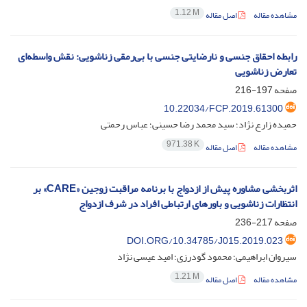
1.12 M
مشاهده مقاله
اصل مقاله
رابطه احقاق جنسی و نارضایتی جنسی با بی‌رمقی زناشویی: نقش واسطه‌ای
تعارض زناشویی
صفحه
197-216
10.22034/FCP.2019.61300
حمیده زارع نژاد؛ سید محمد رضا حسینی؛ عباس رحمتی
971.38 K
مشاهده مقاله
اصل مقاله
اثربخشی مشاوره پیش از ازدواج با برنامه مراقبت زوجین «CARE» بر
انتظارات زناشویی و باورهای ارتباطی افراد در شرف ازدواج
صفحه
217-236
DOI.ORG/10.34785/J015.2019.023
سیروان ابراهیمی؛ محمود گودرزی؛ امید عیسی نژاد
1.21 M
مشاهده مقاله
اصل مقاله