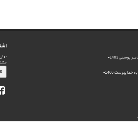
اشت
برای
ناصر یوسفی
1403-
مشت
ر به خدا پیوست
1400-