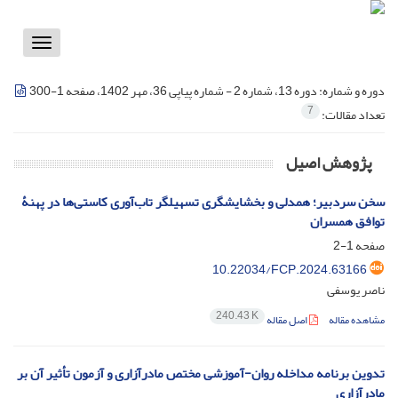
Toggle
vigation
دوره و شماره:
دوره 13، شماره 2 - شماره پیاپی 36، مهر 1402، صفحه 1-300
7
تعداد مقالات:
پژوهش اصیل
سخن سردبیر؛ همدلی و بخشایشگری تسهیلگر تاب‌آوری کاستی‌ها در پهنۀ
توافق همسران
صفحه
1-2
10.22034/FCP.2024.63166
ناصر یوسفی
240.43 K
مشاهده مقاله
اصل مقاله
تدوین برنامه مداخله روان-آموزشی مختص مادر‌آزاری و آزمون تأثیر آن بر
مادرآزاری