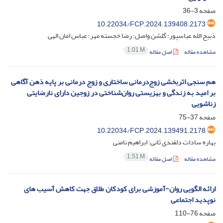
صفحه
3-36
10.22034/FCP.2024.139408.2173
ذبیح الله عباسپور؛ گلشن واصل؛ رضا خجسته مهر؛ عباس امان الهی
1.01 M
مشاهده مقاله
اصل مقاله
هم سنجی اثربخشی زوج‌درمانی ساختاری و زوج درمانی بر پایه ذهن آگاهی
بر امید به زندگی و بهزیستی روان‌شناختی در زوجین دارای نارضایتی
زناشویی
صفحه
37-75
10.22034/FCP.2024.139491.2178
بهاره سادات دلقندی ثانی؛ ابراهیم نامنی
1.51 M
مشاهده مقاله
اصل مقاله
ارائه الگویی روان-آموزشی برای کودکان طلاق جهت کاهش آسیب های
نوپدید اجتماعی
صفحه
76-110