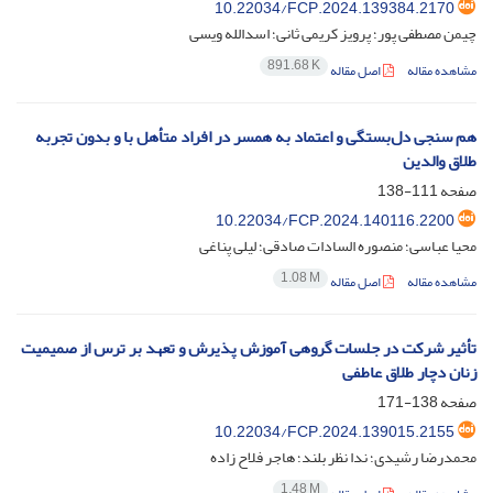
10.22034/FCP.2024.139384.2170
چیمن مصطفی پور؛ پرویز کریمی ثانی؛ اسدالله ویسی
891.68 K
مشاهده مقاله
اصل مقاله
هم سنجی دل‌بستگی و اعتماد به همسر در افراد متأهل با و بدون تجربه
طلاق والدین
صفحه
111-138
10.22034/FCP.2024.140116.2200
محیا عباسی؛ منصوره السادات صادقی؛ لیلی پناغی
1.08 M
مشاهده مقاله
اصل مقاله
تأثیر شرکت در جلسات گروهی آموزش پذیرش و تعهد بر ترس از صمیمیت
زنان دچار طلاق عاطفی
صفحه
138-171
10.22034/FCP.2024.139015.2155
محمدرضا رشیدی؛ ندا نظر بلند؛ هاجر فلاح زاده
1.48 M