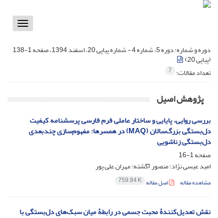
Toggle
vigation
دوره و شماره:
دوره 5، شماره 4 - شماره پیاپی 20، اسفند 1394، صفحه 1-138
(پیاپی 20)
7
تعداد مقالات:
پژوهش اصیل
بررسی روایی، پایایی و ساختار عاملی فرم فارسی پرسشنامه کیفیت
دل‌بستگی بزرگ‌سالان (MAQ) در همسرها: مفهوم‌سازی چندبعدی
دل‌بستگی زناشویی
صفحه
1-16
امید عیسی نژاد؛ منصور آگشته؛ مهران علی پور
759.84 K
مشاهده مقاله
اصل مقاله
نقش تعدیل‌کنندۀ محبت جسمی در رابطۀ میان سبک‌های دل‌بستگی با