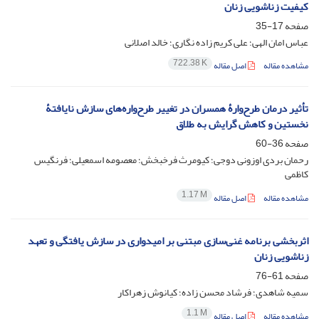
کیفیت زناشویی زنان
صفحه
17-35
عباس امان الهی؛ علی کریم زاده نگاری؛ خالد اصلانی
722.38 K
مشاهده مقاله
اصل مقاله
تأثیر درمان طرح‌وارۀ همسران در تغییر طرح‌واره‌های سازش نایافتۀ
نخستین و کاهش گرایش به طلاق
صفحه
36-60
رحمان بردی اوزونی دوجی؛ کیومرث فرخبخش؛ معصومه اسمعیلی؛ فرنگیس
کاظمی
1.17 M
مشاهده مقاله
اصل مقاله
اثربخشی برنامه غنی‌سازی مبتنی بر امیدواری در سازش یافتگی و تعهد
زناشویی زنان
صفحه
61-76
سمیه شاهدی؛ فرشاد محسن زاده؛ کیانوش زهراکار
1.1 M
مشاهده مقاله
اصل مقاله