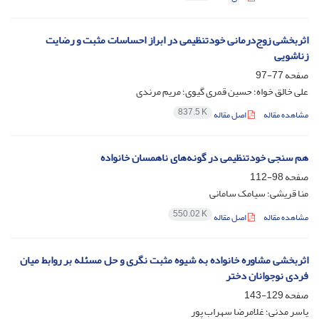
اثربخشی زوج‌درمانی خودتنظیمی در ابراز احساسات مثبت و رضایت
زناشویی
صفحه
77-97
علی خالق خواه؛ حسین قمری گیوی؛ مریم مرندی
837.5 K
مشاهده مقاله
اصل مقاله
هم سنجی خودتنظیمی در گونه‌های ناهمسان خانواده
صفحه
98-112
منا قریشی؛ سیامک سامانی
550.02 K
مشاهده مقاله
اصل مقاله
اثربخشی مشاوره خانواده به شیوه مثبت نگری و حل مسئله بر روابط میان
فردی نوجوانان دختر
صفحه
129-143
یاسر مدنی؛ غلامرضا سهراب پور