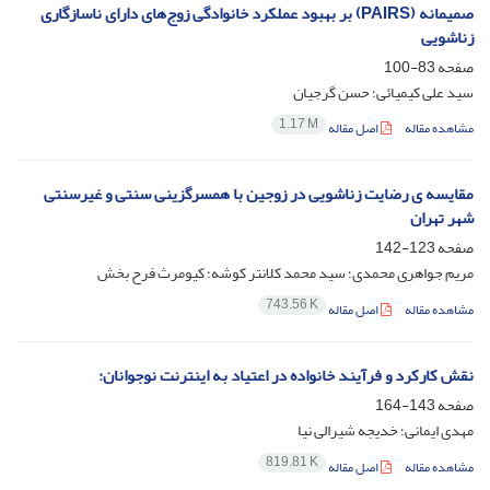
صمیمانه (PAIRS) بر بهبود عملکرد خانوادگی زوج‌های دارای ناسازگاری
زناشویی
صفحه
83-100
سید علی کیمیائی؛ حسن گرجیان
1.17 M
مشاهده مقاله
اصل مقاله
مقایسه ی رضایت زناشویی در زوجین با همسرگزینی سنتی و غیرسنتی
شهر تهران
صفحه
123-142
مریم جواهری محمدی؛ سید محمد کلانتر کوشه؛ کیومرث فرح بخش
743.56 K
مشاهده مقاله
اصل مقاله
نقش کارکرد و فرآیند خانواده در اعتیاد به اینترنت نوجوانان:
صفحه
143-164
مهدی ایمانی؛ خدیجه شیرالی نیا
819.81 K
مشاهده مقاله
اصل مقاله