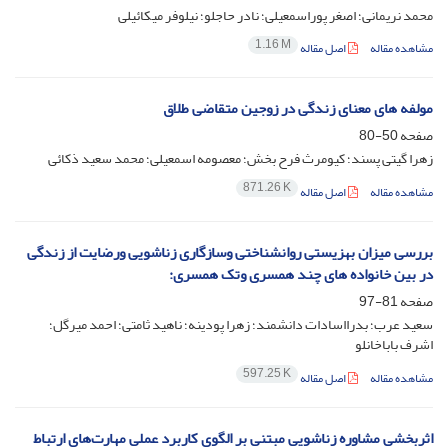
محمد نریمانی؛ اصغر پوراسمعیلی؛ نادر حاجلو؛ نیلوفر میکائیلی
1.16 M
مشاهده مقاله
اصل مقاله
مولفه های معنای زندگی در زوجین متقاضی طلاق
صفحه
50-80
زهرا گیتی پسند؛ کیومرث فرح بخش؛ معصومه اسمعیلی؛ محمد سعید ذکائی
871.26 K
مشاهده مقاله
اصل مقاله
بررسی میزان بهزیستی روانشناختی وسازگاری زناشویی ورضایت از زندگی
در بین خانواده های چند همسری وتک همسری:
صفحه
81-97
سعید عرب؛ بدرااسادات دانشمند؛ زهرا پودینه؛ ناهید ثامتی؛ احمد میرگل؛
اشرف باباخانلو
597.25 K
مشاهده مقاله
اصل مقاله
اثربخشی مشاوره زناشویی مبتنی بر الگوی کاربرد عملی مهارت‌های ارتباط