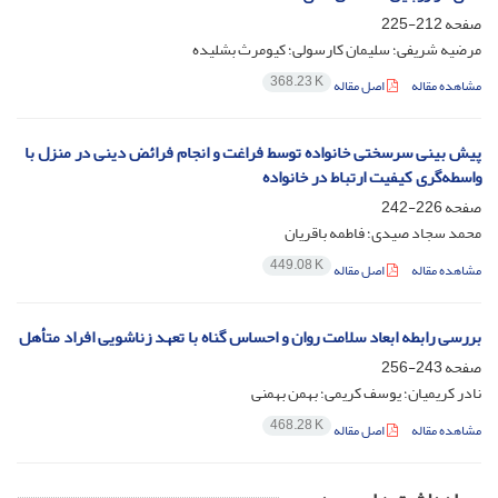
صفحه
212-225
مرضیه شریفی؛ سلیمان کارسولی؛ کیومرث بشلیده
368.23 K
مشاهده مقاله
اصل مقاله
پیش بینی سرسختی خانواده توسط فراغت و انجام فرائض دینی در منزل با
واسطه‌گری کیفیت ارتباط در خانواده
صفحه
226-242
محمد سجاد صیدی؛ فاطمه باقریان
449.08 K
مشاهده مقاله
اصل مقاله
بررسی رابطه ابعاد سلامت روان و احساس گناه با تعهد زناشویی افراد متأهل
صفحه
243-256
نادر کریمیان؛ یوسف کریمی؛ بهمن بهمنی
468.28 K
مشاهده مقاله
اصل مقاله