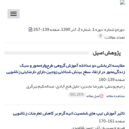
Toggle
vigation
دوره و شماره:
دوره 1، شماره 2، آذر 1390، صفحه 139-257
8
تعداد مقالات:
پژوهش اصیل
مقایسه اثربخشی دو مداخله آموزش گروهی طرح‌واره‌محور و سبک
زندگی‌محور در ارتقاء سطح بینش شناختی زوجین دارای نارضایتی زناشویی
صفحه
139-160
رحیم یوسفی؛ علیرضا عابدین؛ جلیل فتح آبادی؛ عبدالحکیم تیرگری
501.26 K
مشاهده مقاله
اصل مقاله
تاثیر آموزش تیپ های شخصیت انیه گرم بر کاهش تعارضات زناشویی
صفحه
161-170
فیروزه سپهریان آذر؛ حسن قلاوندی