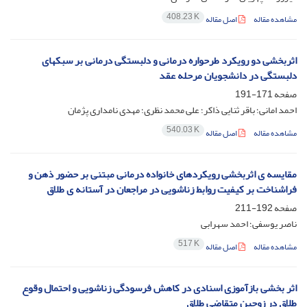
408.23 K
مشاهده مقاله
اصل مقاله
اثربخشی دو رویکرد طرحواره درمانی و دلبستگی درمانی بر سبکهای
دلبستگی در دانشجویان مرحله عقد
صفحه
171-191
احمد امانی؛ باقر ثنایی ذاکر؛ علی محمد نظری؛ مهدی نامداری پژمان
540.03 K
مشاهده مقاله
اصل مقاله
مقایسه ی اثربخشی رویکردهای خانواده درمانی مبتنی بر حضور ذهن و
فراشناخت بر کیفیت روابط زناشویی در مراجعان در آستانه ی طلاق
صفحه
192-211
ناصر یوسفی؛ احمد سهرابی
517 K
مشاهده مقاله
اصل مقاله
اثر بخشی بازآموزی اسنادی در کاهش فرسودگی زناشویی و احتمال وقوع
طلاق در زوجین متقاضی طلاق