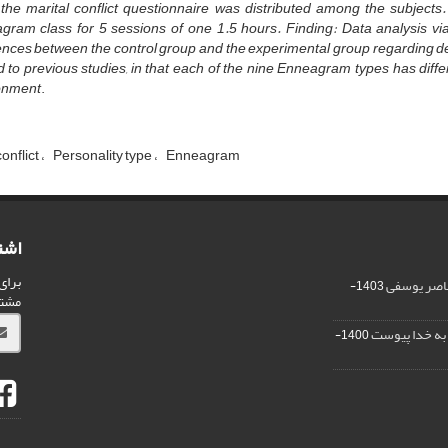
the marital conflict
questionnaire was distributed among the subjects
gram class
for 5 sessions of one 1.5 hours. Finding:
Data analysis via
ences between the control group and the experimental group regarding decr
 to previous studies, in that each of the nine Enneagram types has differe
onment
.
conflict
Personality type
Enneagram
اشت
برای
ناصر یوسفی
1403-
مشت
ر به خدا پیوست
1400-