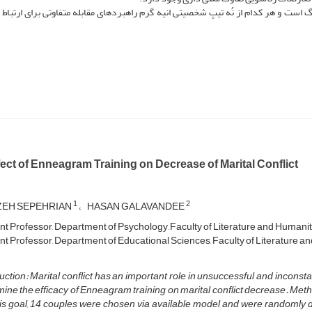
گ است و هر کدام از نُه تیپ شخصیتی انیه گرم راهبردهای مقابله متفاوتی برای ارتباط با
ect of Enneagram Training on Decrease of Marital Conflict
1
2
ZEH SEPEHRIAN
HASAN GALAVANDEE
nt Professor, Department of Psychology, Faculty of Literature and Humanitie
nt Professor, Department of Educational Sciences, Faculty of Literature an
uction:
Marital conflict
has an important role in unsuccessful and inconsta
mine
the efficacy of
Enneagram training on
marital conflict decrease.
Metho
is goal, 14 couples
were chosen via available model and were randomly dis