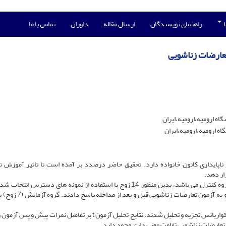
ا
راهنمای نویسندگان
ارسال مقاله
داوران
تماس با ما
عارضات زناشویی
اه ارومیه،ارومیه،ایران
اه ارومیه،ارومیه،ایران
پایداری کانون خانواده دارد. تحقیق حاضر درصدد بر آمده است تا تاثیر آموزش ت
ار دهد.
روش: طرح تحقیق از نوع شبه آزمایشی پیش- پس آزمون با گروه کنترل می باشد، بدین منظور 14 زوج با استفاده از نمونه های دسترس
شیوه کاملا تصادفی در گروه های آزمایش و کنترل قرار گرفتند و به آزمون
یافته‌ها: داده‌های پژوهش به کمک آزمون‌های t مستقل و تحلیل کواریانس تجزیه و تحلیل شدند. نتایج تحلیل آزمون t بر تفاضل نمر
تعارضات زناشویی تفاوت معنی داری وجود دارد.