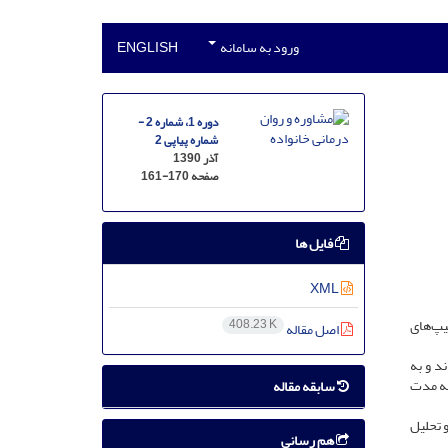
ورود به سامانه
ENGLISH
دوره 1، شماره 2 -
شماره پیاپی 2
آذر 1390
صفحه
161-170
فایل ها
XML
یپ‌های
408.23 K
اصل مقاله
 انتخاب شدند و به
 تعارضات زناشویی قبل و بعد از مداخله پاسخ دادند. گروه آزمایش (7 زوج) به مدت
سابقه مقاله
ات پیش و پس آزمون و تحلیل
هم رسانی