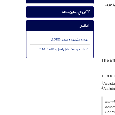
 خود،‌
ارجاع به این مقاله
آمار
تعداد مشاهده مقاله:
2,053
تعداد دریافت فایل اصل مقاله:
1,143
The Eff
FIROU
1
Assista
2
Assista
Introd
deter
For th