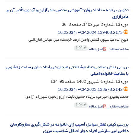
تدوین برنامه مداخله روان-آموزشی مختص مادر‌آزاری و آزمون تأثیر آن بر
مادرآزاری
دوره 13، شماره 2، مهر 1402، صفحه
3-36
10.22034/FCP.2024.139408.2173
ذبیح الله عباسپور؛ گلشن واصل؛ رضا خجسته مهر؛ عباس امان الهی
1.01 M
مشاهده مقاله
اصل مقاله
بررسی نقش میانجی تنظیم شناختی هیجان در رابطه میان رضایت زناشویی
با سلامت خانواده اصلی
دوره 13، شماره 1، شهریور 1402، صفحه
99-134
10.22034/FCP.2023.138578.2142
محمد بصیری جهرمی؛ فریده حسین ثابت؛ آرزو رنجبر؛ شهرزاد آزادی
1.04 M
مشاهده مقاله
اصل مقاله
بررسی کیفی نقش عوامل آسیب زای خانواده در شکل گیری سازوکارهای
دفاعی غیر سازشی افراد دچار اختلال شخصیت مرزی