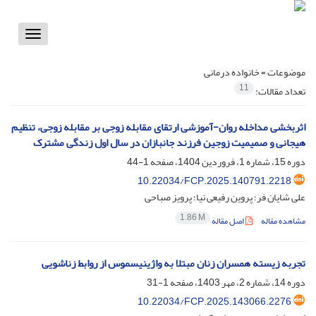
Toggle
vigation
موضوعات =
خانواده درمانی
11
تعداد مقالات:
اثربخشی مداخله روان-آموزشی ارتقای مقابله زوجی بر مقابله زوجی، تنظیم
هیجانی و صمیمیت زوجین فرزند جانبازان در سال اول زندگی مشترک
دوره 15، شماره 1، فروردین 1404، صفحه
1-44
10.22034/FCP.2025.140791.2218
علی شایان فر؛ پروین رفیعی نیا؛ پرویز صباحی
1.86 M
مشاهده مقاله
اصل مقاله
تجربه زیسته همسران زنان مبتلا به واژینیسموس از روابط زناشویی
دوره 14، شماره 2، مهر 1403، صفحه
1-31
10.22034/FCP.2025.143066.2276