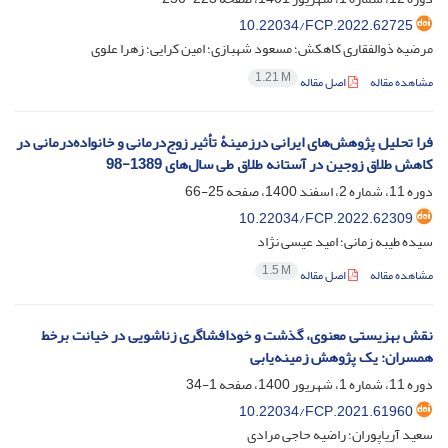
10.22034/FCP.2022.62725
مرضیه ذوالفقاری کاهکش؛ مسعود شهبازی؛ امین کرایی؛ زهرا علوی
1.21 M
مشاهده مقاله
اصل مقاله
فرا تحلیل پژوهش‌های ایرانی درزمینۀ تأثیر زوج‌درمانی و خانواده‌درمانی در
کاهش طلاق زوجین در آستانه طلاق طی سال‌های 1389-98
دوره 11، شماره 2، اسفند 1400، صفحه
25-66
10.22034/FCP.2022.62309
سیده طیبه زمانی؛ امید عیسی نژاد
1.5 M
مشاهده مقاله
اصل مقاله
نقش بهزیستی معنوی، گذشت و خودافشاگری زناشویی در خیانت برخط
همسران: یک پژوهش زمینه‌یابی
دوره 11، شماره 1، شهریور 1400، صفحه
1-34
10.22034/FCP.2021.61960
سعید آریاپوران؛ راضیه حاجی مرادی