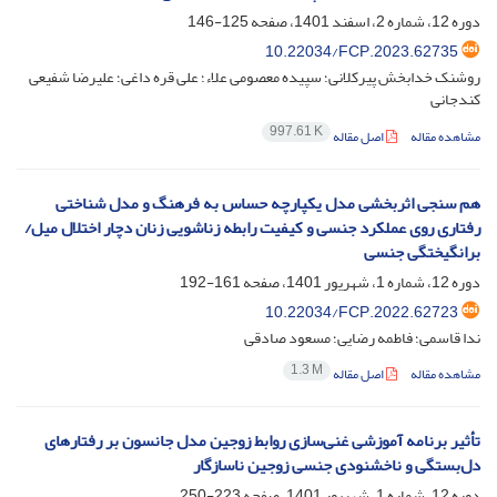
دوره 12، شماره 2، اسفند 1401، صفحه
125-146
10.22034/FCP.2023.62735
روشنک خدابخش پیرکلانی؛ سپیده معصومی علاء؛ علی قره داغی؛ علیرضا شفیعی
کندجانی
997.61 K
مشاهده مقاله
اصل مقاله
هم سنجی اثربخشی مدل یکپارچه حساس به فرهنگ و مدل شناختی
رفتاری روی عملکرد جنسی و کیفیت رابطه زناشویی زنان دچار اختلال میل/
برانگیختگی جنسی
دوره 12، شماره 1، شهریور 1401، صفحه
161-192
10.22034/FCP.2022.62723
ندا قاسمی؛ فاطمه رضایی؛ مسعود صادقی
1.3 M
مشاهده مقاله
اصل مقاله
تأثیر برنامه آموزشی غنی‌سازی روابط زوجین مدل جانسون بر رفتارهای
دل‌بستگی و ناخشنودی جنسی زوجین ناسازگار
دوره 12، شماره 1، شهریور 1401، صفحه
223-250