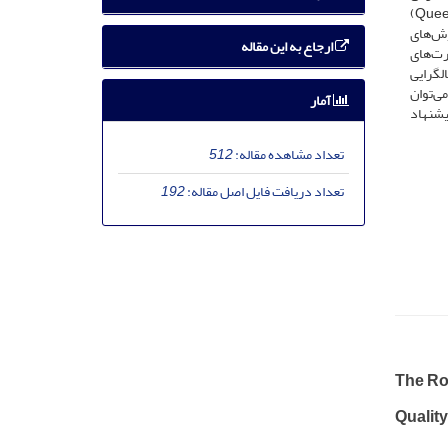
تعداد 220 نفر به عنوان نمونه انتخاب شدند. برای گردآوری داده‌ها از ابزارهای کمالگرایی معنوی (Besharat, 2009)، مهارت‌های ارتباطی(Queendom, 2004)
های پژوهش با روش‌های‌
ارجاع به این مقاله
خه 18 تجزیه و تحلیل شدند. نتایج نشان داد که کمالگرایی معنوی (57/0)، مهارت‌های
کمالگرایی
تی در مجموع (49/0) توانستند کیفیت زندگی جنسی در بین همسران را پیش‌بینی کنند (01/0p<). می‌توان
آمار
یشنهاد
تعداد مشاهده مقاله:
512
تعداد دریافت فایل اصل مقاله:
192
The Rol
Quality 