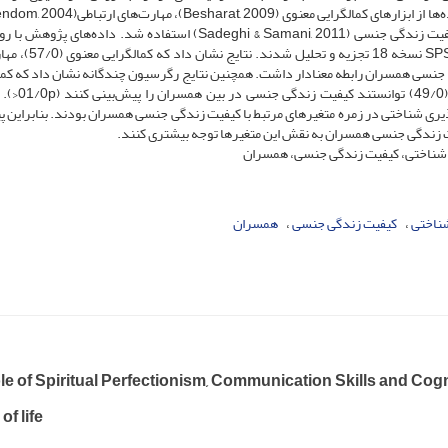
، انعطاف‌پذیری شناختی (Dennis & Vanderwaal 2010) و کیفیت زندگی جنسی (Sadeghi & Samani, 2011) استفاده شد. داده‌‌
ضریب همبستگی پیرسون و رگرسیون چندگانه در نرم‌افزار SPSS نس
اف‌پذیری شناختی (55/)0 با کیفیت زندگی جنسی همسران رابطه معنادار داشت. همچنین نتایج رگرسیون چندگانه نشان داد که 
معنوی، مهارت‌های ارتباطی و انعطاف‌پذیری شناخ
پذیری شناختی در زمره متغیرهای مرتبط با کیفیت زندگی جنسی همسران بودند. بنابراین پ
 زندگی جنسی همسران به نقش این متغیرها توجه بیشتری کنند.
یری شناختی، کیفیت زندگی جنسی، همسران
شناختی
کیفیت زندگی جنسی
همسران
e of Spiritual Perfectionism, Communication Skills and Cogni
of life