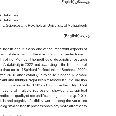
نویسندگان
[English]
rdabil, Iran
rdabil, Iran
onal Sciences and Psychology, University of Mohaghegh
چکیده
[English]
l health, and it is also one of the important aspects of
aim of determining the role of spiritual perfectionism,
lity of life. Method: The method of descriptive research
f Ardabil city in 2022, and according to the limitations of
data, tools of Spiritual Perfectionism (Besharat, 2009),
aal 2010) and Sexual Quality of life (Sadeghi & Samani,
cient and multiple regression methods in SPSS version
munication skills (0.60) and cognitive flexibility (0.55)
e results of multiple regression showed that spiritual
 predict the quality of sexual life among spouses (p<0.01).
ills and cognitive flexibility were among the variables
ychologists and health professionals pay more attention to