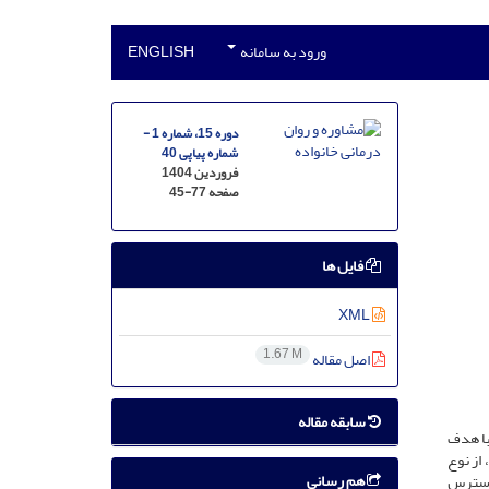
ورود به سامانه
ENGLISH
دوره 15، شماره 1 -
شماره پیاپی 40
فروردین 1404
صفحه
45-77
فایل ها
XML
1.67 M
اصل مقاله
سابقه مقاله
با هدف
از نوع
هم رسانی
یری در دسترس