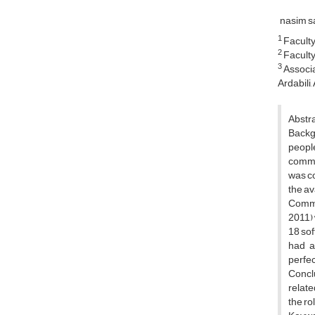
nasim s
1
Faculty
2
Faculty
3
Associa
Ardabili, 
Abstr
Backgr
people
commun
was co
the av
Commun
2011) 
18 sof
had a 
perfec
Conclu
relate
the ro