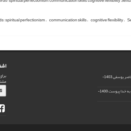
ds: spiritual perfectionism, communication skills, cognitive flexibility, Sexua
: spiritual perfectionism
communication skills
cognitive flexibility
Se
اشت
برای
ناصر یوسفی
1403-
مشت
ر به خدا پیوست
1400-