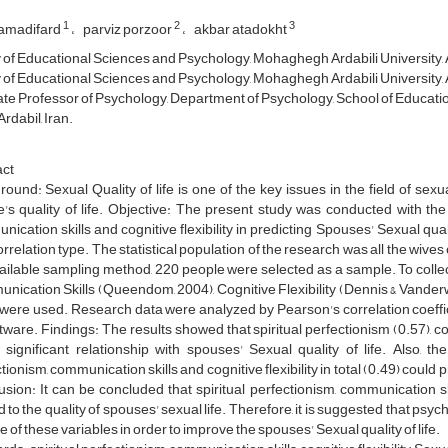
1
2
3
amadifard
parviz porzoor
akbar atadokht
 of Educational Sciences and Psychology, Mohaghegh Ardabili University, A
 of Educational Sciences and Psychology, Mohaghegh Ardabili University, A
te Professor of Psychology, Department of Psychology, School of Educati
Ardabil, Iran.
act
ound: Sexual Quality of life is one of the key issues in the field of sexua
's quality of life. Objective: The present study was conducted with the 
ication skills and cognitive flexibility in predicting Spouses' Sexual qua
rrelation type. The statistical population of the research was all the wives o
ailable sampling method, 220 people were selected as a sample. To collect 
ication Skills (Queendom, 2004), Cognitive Flexibility (Dennis & Vanderw
were used. Research data were analyzed by Pearson's correlation coeffi
tware. Findings: The results showed that spiritual perfectionism (0.57), com
significant relationship with spouses' Sexual quality of life. Also, th
tionism, communication skills and cognitive flexibility in total (0.49) could
sion: It can be concluded that spiritual perfectionism, communication sk
d to the quality of spouses' sexual life. Therefore, it is suggested that ps
le of these variables in order to improve the spouses' Sexual quality of life.