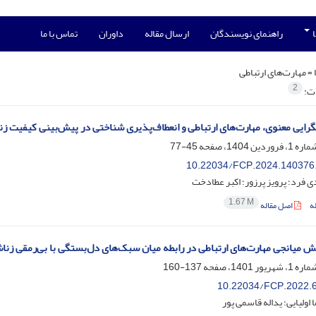
ا
راهنمای نویسندگان
ارسال مقاله
داوران
تماس با ما
 =
مهارت‌های ارتباطی
2
ات:
رایی معنوی، مهارت‌های ارتباطی و انعطاف‌پذیری شناختی در پیش‌بینی کیفیت
45-77
10.22034/FCP.2024.140376
فرد؛ پرویز پرزور؛ اکبر عطادخت
1.67 M
ه
اصل مقاله
 میانجی مهارت‌های ارتباطی در رابطه میان سبک‌های دل‌بستگی با بی‌رمقی زنا
137-160
10.22034/FCP.2022.
اولیایی؛ یداله قاسمی پور