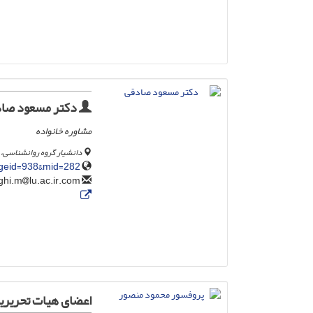
دکتر مسعود صا
مشاوره خانواده
دانشیار گروه روانشناسی، د
pageid=938&mid=282
lu.ac.ir.com
sadeghi.m
اعضای هیات تحریری