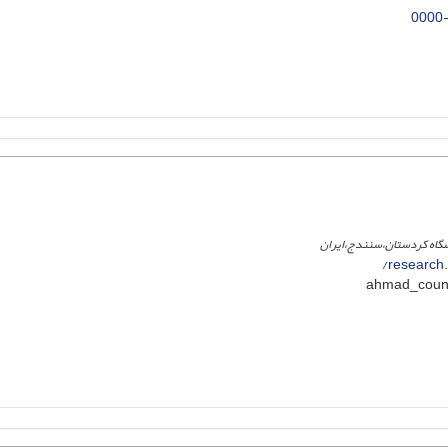
0000
نشگاه کردستان،سنندج،ایران
research.