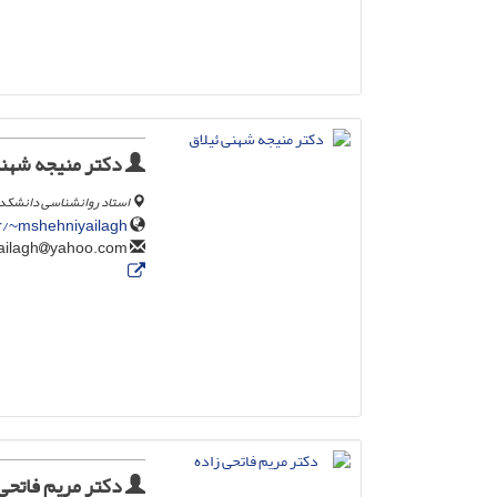
دکتر منیجه شهنی
استاد روانشناسی دانشکده 
ir/~mshehniyailagh
yahoo.com
mshehniyailagh
دکتر مریم فاتحی 