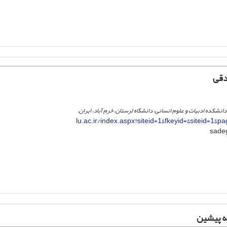
دقی
انشکده ادبیات و علوم انسانی، دانشگاه لرستان، خرم آباد، ایران.
lu.ac.ir/index.aspx?siteid=1&fkeyid=&siteid=1&
ه پیشین