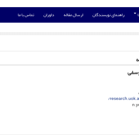
ا
راهنمای نویسندگان
ارسال مقاله
داوران
تماس با ما
ه
وسفی
research.uok.a