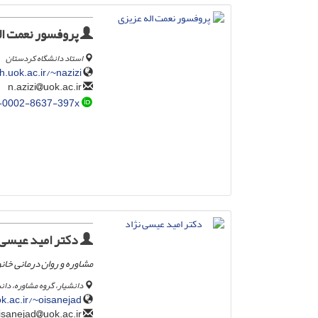
پروفسور نعمت ال
استاد دانشگاه کردستان
.uok.ac.ir/~nazizi/
uok.ac.ir
n.azizi
-0002-8637-397x
دکتر امید عیسی 
مشاوره و روان درمانی خانو
دانشیار، گروه مشاوره، دا
k.ac.ir/~oisanejad/
uok.ac.ir
o.isanejad