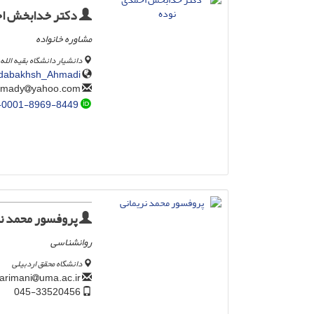
دکتر خدابخش اح
مشاوره خانواده
دانشیار دانشگاه بقیه الله 
hodabakhsh_Ahmadi
yahoo.com
kh_ahmady
-0001-8969-8449
پروفسور محمد نر
روانشناسی
دانشگاه محقق اردبیلی
uma.ac.ir
m_narimani
045-33520456