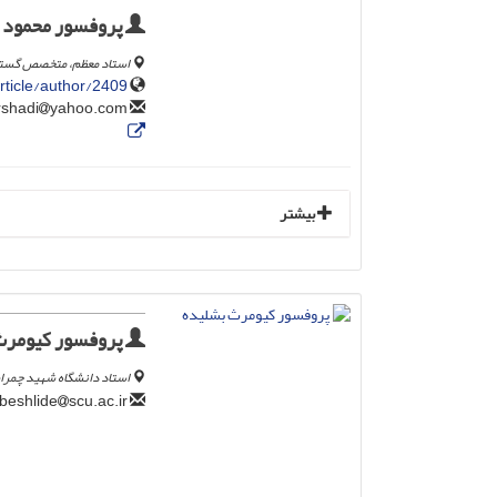
پروفسور محمود 
استاد معظم، متخصص گستره 
article/author/2409
yahoo.com
su_ershadi
بیشتر
پروفسور کیومرث
استاد دانشگاه شهید چمران 
scu.ac.ir
k.beshlide