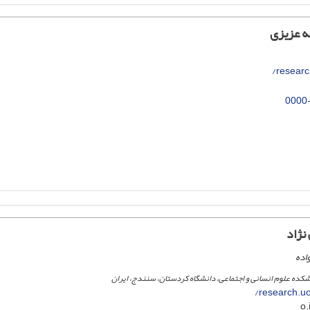
ه عزیزی
research
0000
نژاد
اده
نشکده علوم انسانی و اجتماعی، دانشگاه کردستان، سنندج، ایران
research.uo