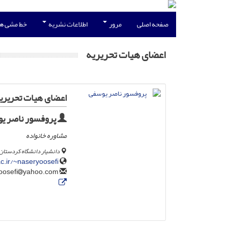
صفحه اصلی
مرور
اطلاعات نشریه
خط مشی ه
اعضای هیات تحریریه
اعضای هیات تحریری
پروفسور ناصر ی
مشاوره خانواده
دانشیار دانشگاه کردستان
c.ir/~naseryoosefi/
yahoo.com
n.yoosefi