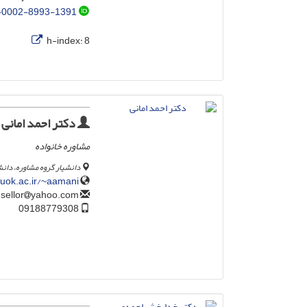
-0002-8993-1391
h-index:
8
دکتر احمد امانی
مشاوره خانواده
دانشیار گروه مشاوره، دا
uok.ac.ir/~aamani/
yahoo.com
ahmad_counsellor
09188779308