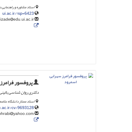
استاد مشاوره و راهنمایی د
ui.ac.ir/?sp=6423
edu.ui.ac.ir
m.fatehizade
پروفسور فرامرز 
دکتری روان شناسی بالینی 
استاد ممتاز دانشگاه علامه
.ac.ir/cv/9693128/
yahoo.com
faramarzsohrabi