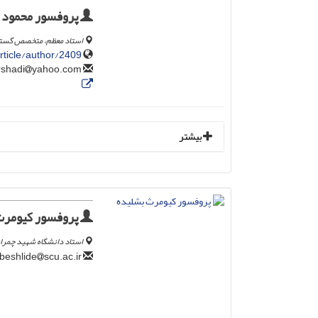
پروفسور محمود 
استاد معظم، متخصص گستره 
article/author/2409
yahoo.com
su_ershadi
بیشتر
پروفسور کیومرث
استاد دانشگاه شهید چمران 
scu.ac.ir
k.beshlide