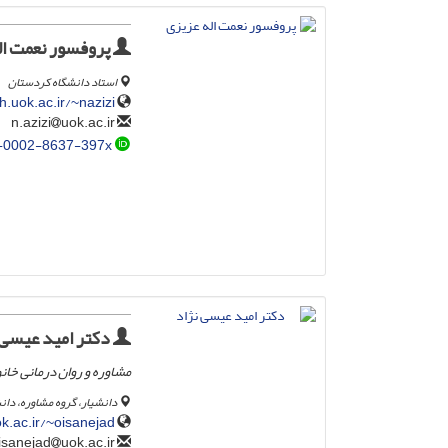
پروفسور نعمت ال
استاد دانشگاه کردستان
.uok.ac.ir/~nazizi/
uok.ac.ir
n.azizi
-0002-8637-397x
دکتر امید عیسی 
مشاوره و روان درمانی خانو
دانشیار، گروه مشاوره، دا
k.ac.ir/~oisanejad/
uok.ac.ir
o.isanejad