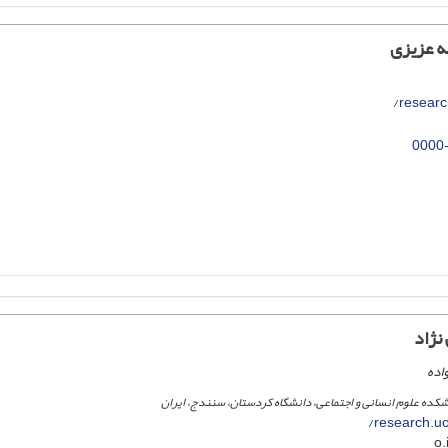
ه عزیزی
research
0000
نژاد
اده
نشکده علوم انسانی و اجتماعی، دانشگاه کردستان، سنندج، ایران
research.uo