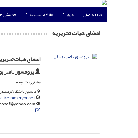
صفحه اصلی
مرور
اطلاعات نشریه
خط مشی ه
اعضای هیات تحریریه
اعضای هیات تحریری
پروفسور ناصر ی
مشاوره خانواده
دانشیار دانشگاه کردستان
c.ir/~naseryoosefi/
yahoo.com
n.yoosefi