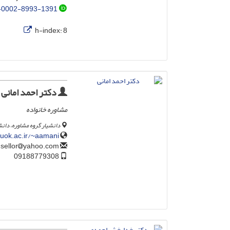
-0002-8993-1391
h-index:
8
دکتر احمد امانی
مشاوره خانواده
دانشیار گروه مشاوره، دا
uok.ac.ir/~aamani/
yahoo.com
ahmad_counsellor
09188779308