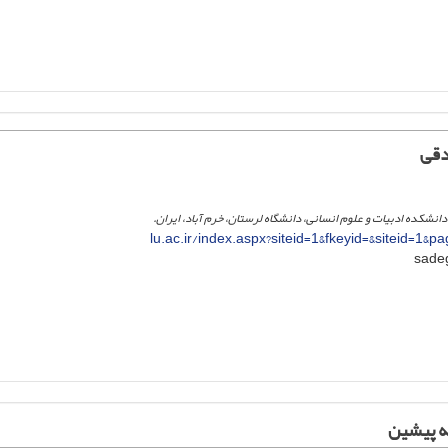
دقی
انشکده ادبیات و علوم انسانی، دانشگاه لرستان، خرم آباد، ایران.
lu.ac.ir/index.aspx?siteid=1&fkeyid=&siteid=1&
ه پیشین