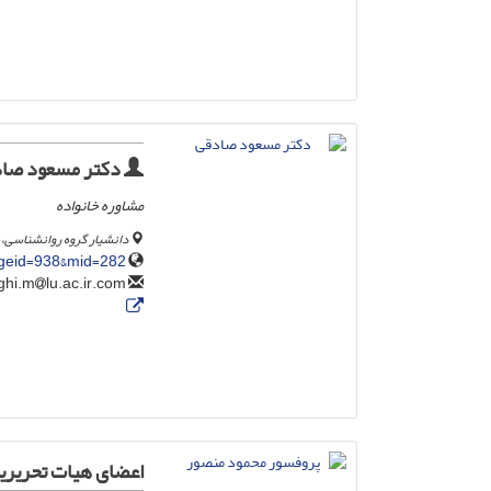
دکتر مسعود صا
مشاوره خانواده
دانشیار گروه روانشناسی، د
pageid=938&mid=282
lu.ac.ir.com
sadeghi.m
اعضای هیات تحریری