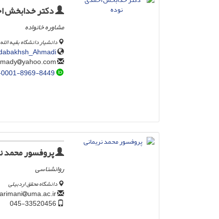
دکتر خدابخش اح
مشاوره خانواده
دانشیار دانشگاه بقیه الله 
hodabakhsh_Ahmadi
yahoo.com
kh_ahmady
-0001-8969-8449
پروفسور محمد نر
روانشناسی
دانشگاه محقق اردبیلی
uma.ac.ir
m_narimani
045-33520456