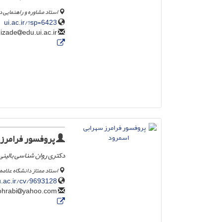
استاد مشاوره و راهنمایی د
ui.ac.ir/?sp=6423
edu.ui.ac.ir
m.fatehizade
پروفسور فرامرز 
دکتری روان شناسی بالینی 
استاد ممتاز دانشگاه علامه
.ac.ir/cv/9693128/
yahoo.com
faramarzsohrabi