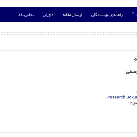
ا
راهنمای نویسندگان
ارسال مقاله
داوران
تماس با ما
ه
وسفی
research.uok.a