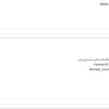
0000
نشگاه کردستان،سنندج،ایران
research.