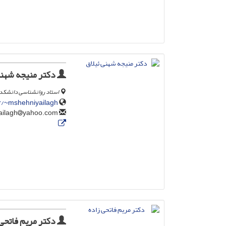
دکتر منیجه شهنی
استاد روانشناسی دانشکده 
ir/~mshehniyailagh
yahoo.com
mshehniyailagh
دکتر مریم فاتحی 