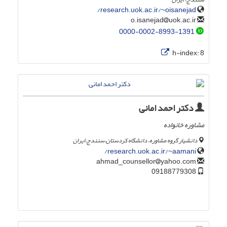
research.uok.ac.ir/~oisanejad/
uok.ac.ir
o.isanejad
0000-0002-8993-1391
h-index:
8
دکتر احمد امانی
مشاوره خانواده
دانشیار گروه مشاوره، دانشگاه کردستان،سنندج،ایران
research.uok.ac.ir/~aamani/
yahoo.com
ahmad_counsellor
09188779308