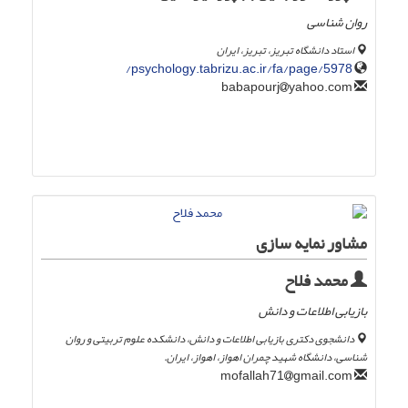
روان شناسی
استاد دانشگاه تبریز، تبریز، ایران
psychology.tabrizu.ac.ir/fa/page/5978/
yahoo.com
babapourj
مشاور نمایه سازی
محمد فلاح
بازیابی اطلاعات و دانش
دانشجوی دکتری بازیابی اطلاعات و دانش، دانشکده علوم تربیتی و روان
شناسی، دانشگاه شهید چمران اهواز، اهواز، ایران.
gmail.com
mofallah71