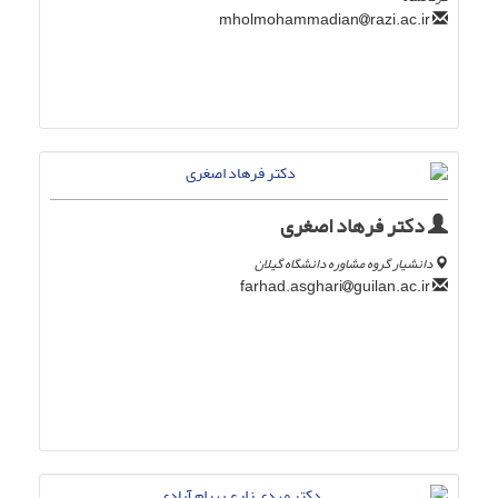
razi.ac.ir
mholmohammadian
دکتر فرهاد اصغری
دانشیار گروه مشاوره دانشگاه گیلان
guilan.ac.ir
farhad.asghari