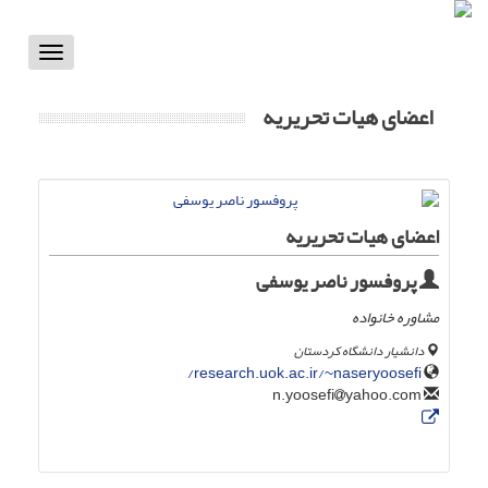
Toggle
vigation
اعضای هیات تحریریه
اعضای هیات تحریریه
پروفسور ناصر یوسفی
مشاوره خانواده
دانشیار دانشگاه کردستان
research.uok.ac.ir/~naseryoosefi/
yahoo.com
n.yoosefi