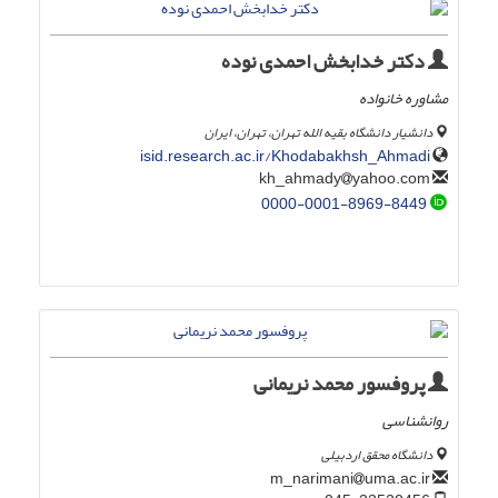
دکتر خدابخش احمدی نوده
مشاوره خانواده
دانشیار دانشگاه بقیه الله تهران، تهران، ایران
isid.research.ac.ir/Khodabakhsh_Ahmadi
yahoo.com
kh_ahmady
0000-0001-8969-8449
پروفسور محمد نریمانی
روانشناسی
دانشگاه محقق اردبیلی
uma.ac.ir
m_narimani