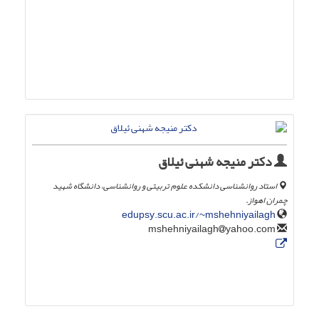
دکتر منیجه شهنی ئیلاق
استاد روانشناسی دانشکده علوم تربیتی و روانشناسی، دانشگاه شهید
چمران اهواز.
edupsy.scu.ac.ir/~mshehniyailagh
yahoo.com
mshehniyailagh