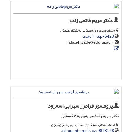
دکتر مریم فاتحی زاده
استاد مشاوره و راهنمایی دانشگاه اصفهان.
ui.ac.ir/?sp=6423
edu.ui.ac.ir
m.fatehizade
پروفسور فرامرز سهرابی اسمرود
دکتری روان شناسی بالینی از انگلستان
استاد ممتاز دانشگاه علامه طباطیایی،تهران،ایران
simap.atu.ac.ir/cv/9693128/