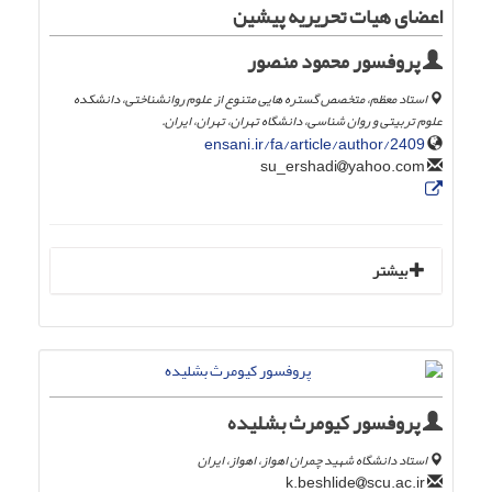
اعضای هیات تحریریه پیشین
پروفسور محمود منصور
استاد معظم، متخصص گستره هایی متنوع از علوم روانشناختی، دانشکده
علوم تربیتی و روان شناسی، دانشگاه تهران، تهران، ایران.
ensani.ir/fa/article/author/2409
yahoo.com
su_ershadi
بیشتر
پروفسور کیومرث بشلیده
استاد دانشگاه شهید چمران اهواز، اهواز، ایران
scu.ac.ir
k.beshlide