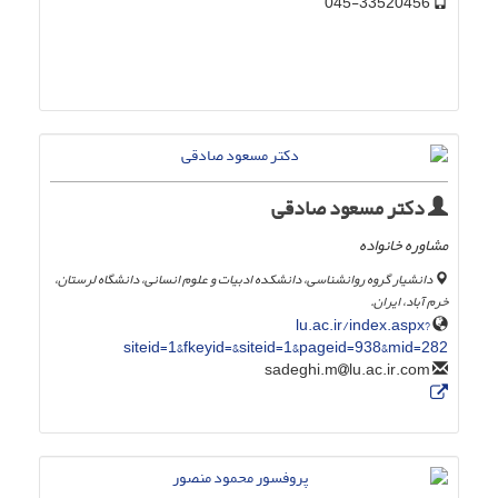
045-33520456
دکتر مسعود صادقی
مشاوره خانواده
دانشیار گروه روانشناسی، دانشکده ادبیات و علوم انسانی، دانشگاه لرستان،
خرم آباد، ایران.
lu.ac.ir/index.aspx?
siteid=1&fkeyid=&siteid=1&pageid=938&mid=282
lu.ac.ir.com
sadeghi.m