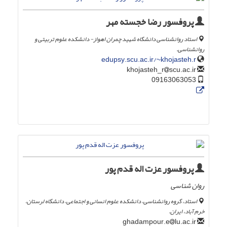
پروفسور رضا خجسته مهر
استاد روانشناسی دانشگاه شهید چمران اهواز- دانشکده علوم تربیتی و
روانشناسی.
edupsy.scu.ac.ir/~khojasteh.r
scu.ac.ir
khojasteh_r
09163063053
پروفسور عزت اله قدم پور
روان شناسی
استاد، گروه روانشناسی، دانشکده علوم انسانی و اجتماعی، دانشگاه لرستان،
خرم آباد، ایران.
lu.ac.ir
ghadampour.e