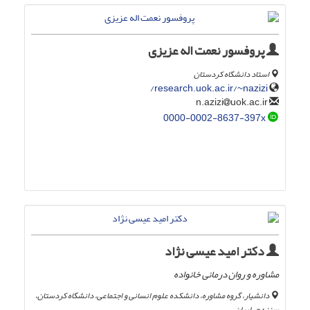
پروفسور نعمت اله عزیزی
استاد دانشگاه کردستان
research.uok.ac.ir/~nazizi/
uok.ac.ir
n.azizi
0000-0002-8637-397x
دکتر امید عیسی نژاد
مشاوره و روان درمانی خانواده
دانشیار، گروه مشاوره، دانشکده علوم انسانی و اجتماعی، دانشگاه کردستان،
سنندج، ایران