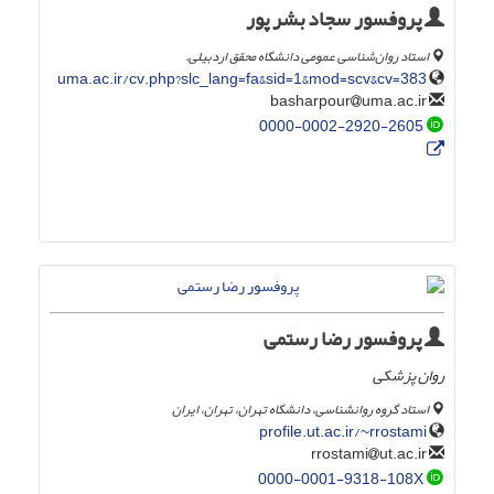
پروفسور سجاد بشر پور
استاد روان‌شناسی عمومی دانشگاه محقق اردبیلی.
uma.ac.ir/cv.php?slc_lang=fa&sid=1&mod=scv&cv=383
uma.ac.ir
basharpour
0000-0002-2920-2605
پروفسور رضا رستمی
روان پزشکی
استاد گروه روانشناسی، دانشگاه تهران، تهران، ایران
profile.ut.ac.ir/~rrostami
ut.ac.ir
rrostami
0000-0001-9318-108X