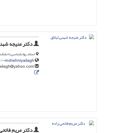
دکتر منیجه شهنی
استاد روانشناسی دانشکده 
ir/~mshehniyailagh
yahoo.com
mshehniyailagh
دکتر مریم فاتحی 