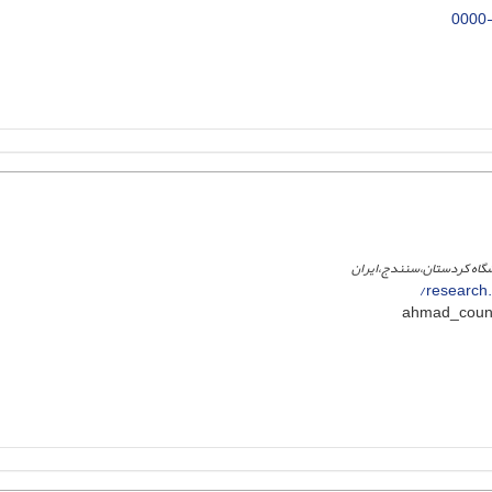
0000
نشگاه کردستان،سنندج،ایران
research.