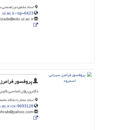
استاد مشاوره و راهنمایی د
ui.ac.ir/?sp=6423
edu.ui.ac.ir
m.fatehizade
پروفسور فرامرز 
دکتری روان شناسی بالینی 
استاد ممتاز دانشگاه علامه
.ac.ir/cv/9693128/
yahoo.com
faramarzsohrabi