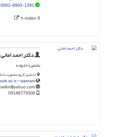
-0002-8993-1391
h-index:
8
دکتر احمد امانی
مشاوره خانواده
دانشیار گروه مشاوره، دا
uok.ac.ir/~aamani/
yahoo.com
ahmad_counsellor
09188779308