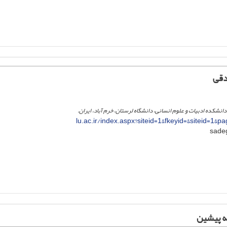
دقی
انشکده ادبیات و علوم انسانی، دانشگاه لرستان، خرم آباد، ایران.
lu.ac.ir/index.aspx?siteid=1&fkeyid=&siteid=1&
ه پیشین