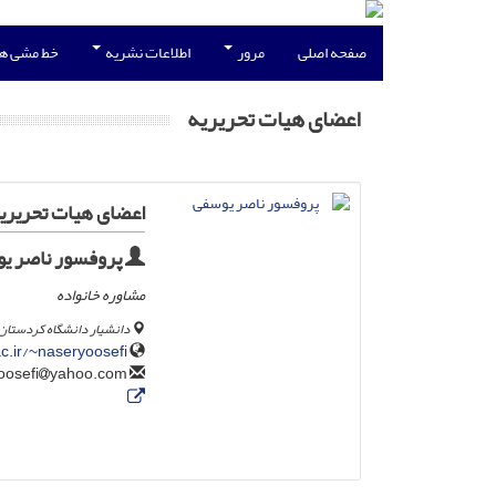
صفحه اصلی
مرور
اطلاعات نشریه
خط مشی ه
اعضای هیات تحریریه
اعضای هیات تحریری
پروفسور ناصر ی
مشاوره خانواده
دانشیار دانشگاه کردستان
c.ir/~naseryoosefi/
yahoo.com
n.yoosefi