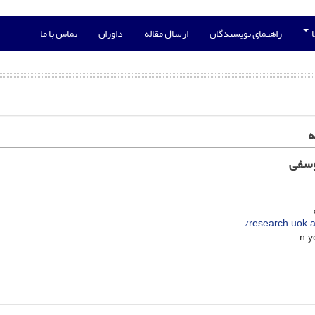
ا
راهنمای نویسندگان
ارسال مقاله
داوران
تماس با ما
ه
وسفی
research.uok.a