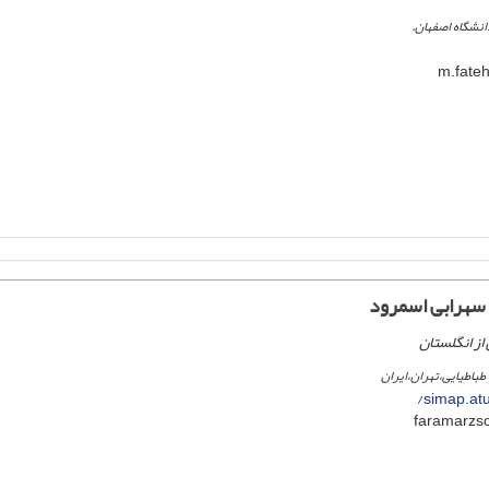
انشگاه اصفهان.
سهرابی اسمرود
از انگلستان
 طباطیایی،تهران،ایران
simap.atu