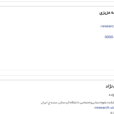
ه عزیزی
research
0000
نژاد
اده
نشکده علوم انسانی و اجتماعی، دانشگاه کردستان، سنندج، ایران
research.uo