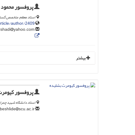
پروفسور محمود 
استاد معظم، متخصص گستره 
article/author/2409
yahoo.com
su_ershadi
بیشتر
پروفسور کیومرث
استاد دانشگاه شهید چمران 
scu.ac.ir
k.beshlide