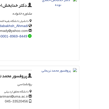
دکتر خدابخش اح
مشاوره خانواده
دانشیار دانشگاه بقیه الله 
hodabakhsh_Ahmadi
yahoo.com
kh_ahmady
-0001-8969-8449
پروفسور محمد نر
روانشناسی
دانشگاه محقق اردبیلی
uma.ac.ir
m_narimani
045-33520456