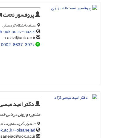
پروفسور نعمت ال
استاد دانشگاه کردستان
.uok.ac.ir/~nazizi/
uok.ac.ir
n.azizi
-0002-8637-397x
دکتر امید عیسی 
مشاوره و روان درمانی خانو
دانشیار، گروه مشاوره، دا
k.ac.ir/~oisanejad/
uok.ac.ir
o.isanejad