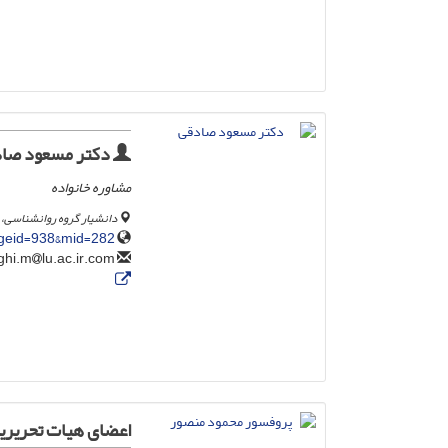
دکتر مسعود صا
مشاوره خانواده
دانشیار گروه روانشناسی، د
pageid=938&mid=282
lu.ac.ir.com
sadeghi.m
اعضای هیات تحریری