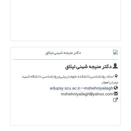
دکتر منیجه شهنی ئیلاق
استاد روانشناسی دانشکده علوم تربیتی و روانشناسی، دانشگاه شهید
چمران اهواز.
edupsy.scu.ac.ir/~mshehniyailagh
yahoo.com
mshehniyailagh