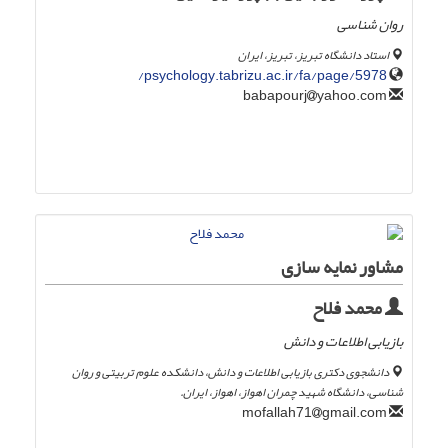
روان شناسی
استاد دانشگاه تبریز، تبریز، ایران
psychology.tabrizu.ac.ir/fa/page/5978/
yahoo.com
babapourj
مشاور نمایه سازی
محمد فلاح
بازیابی اطلاعات و دانش
دانشجوی دکتری بازیابی اطلاعات و دانش، دانشکده علوم تربیتی و روان
شناسی، دانشگاه شهید چمران اهواز، اهواز، ایران.
gmail.com
mofallah71