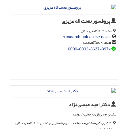
پروفسور نعمت اله عزیزی
استاد دانشگاه کردستان
research.uok.ac.ir/~nazizi/
uok.ac.ir
n.azizi
0000-0002-8637-397x
دکتر امید عیسی نژاد
مشاوره و روان درمانی خانواده
دانشیار، گروه مشاوره، دانشکده علوم انسانی و اجتماعی، دانشگاه کردستان،
سنندج، ایران