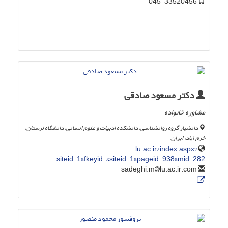
045-33520456
دکتر مسعود صادقی
مشاوره خانواده
دانشیار گروه روانشناسی، دانشکده ادبیات و علوم انسانی، دانشگاه لرستان،
خرم آباد، ایران.
lu.ac.ir/index.aspx?
siteid=1&fkeyid=&siteid=1&pageid=938&mid=282
lu.ac.ir.com
sadeghi.m