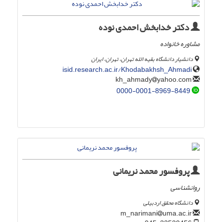
دکتر خدابخش احمدی نوده
مشاوره خانواده
دانشیار دانشگاه بقیه الله تهران، تهران، ایران
isid.research.ac.ir/Khodabakhsh_Ahmadi
yahoo.com
kh_ahmady
0000-0001-8969-8449
پروفسور محمد نریمانی
روانشناسی
دانشگاه محقق اردبیلی
uma.ac.ir
m_narimani