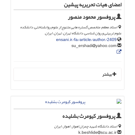
اعضای هیات تحریریه پیشین
پروفسور محمود منصور
استاد معظم، متخصص گستره هایی متنوع از علوم روانشناختی، دانشکده
علوم تربیتی و روان شناسی، دانشگاه تهران، تهران، ایران.
ensani.ir/fa/article/author/2409
yahoo.com
su_ershadi
بیشتر
پروفسور کیومرث بشلیده
استاد دانشگاه شهید چمران اهواز، اهواز، ایران
scu.ac.ir
k.beshlide