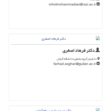
razi.ac.ir
mholmohammadian
دکتر فرهاد اصغری
دانشیار گروه مشاوره دانشگاه گیلان
guilan.ac.ir
farhad.asghari