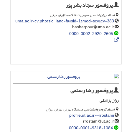
پروفسور سجاد بشر پور
استاد روان‌شناسی عمومی دانشگاه محقق اردبیلی.
uma.ac.ir/cv.php?slc_lang=fa&sid=1&mod=scv&cv=383
uma.ac.ir
basharpour
0000-0002-2920-2605
پروفسور رضا رستمی
روان پزشکی
استاد گروه روانشناسی، دانشگاه تهران، تهران، ایران
profile.ut.ac.ir/~rrostami
ut.ac.ir
rrostami
0000-0001-9318-108X