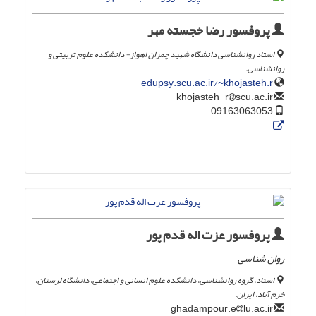
پروفسور رضا خجسته مهر
استاد روانشناسی دانشگاه شهید چمران اهواز- دانشکده علوم تربیتی و
روانشناسی.
edupsy.scu.ac.ir/~khojasteh.r
scu.ac.ir
khojasteh_r
09163063053
پروفسور عزت اله قدم پور
روان شناسی
استاد، گروه روانشناسی، دانشکده علوم انسانی و اجتماعی، دانشگاه لرستان،
خرم آباد، ایران.
lu.ac.ir
ghadampour.e