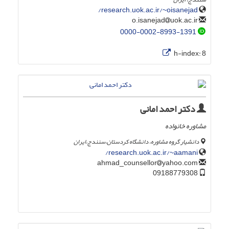
research.uok.ac.ir/~oisanejad/
uok.ac.ir
o.isanejad
0000-0002-8993-1391
h-index:
8
دکتر احمد امانی
مشاوره خانواده
دانشیار گروه مشاوره، دانشگاه کردستان،سنندج،ایران
research.uok.ac.ir/~aamani/
yahoo.com
ahmad_counsellor
09188779308