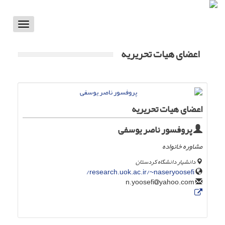
Toggle
vigation
اعضای هیات تحریریه
اعضای هیات تحریریه
پروفسور ناصر یوسفی
مشاوره خانواده
دانشیار دانشگاه کردستان
research.uok.ac.ir/~naseryoosefi/
yahoo.com
n.yoosefi