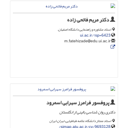
دکتر مریم فاتحی زاده
استاد مشاوره و راهنمایی دانشگاه اصفهان.
ui.ac.ir/?sp=6423
edu.ui.ac.ir
m.fatehizade
پروفسور فرامرز سهرابی اسمرود
دکتری روان شناسی بالینی از انگلستان
استاد ممتاز دانشگاه علامه طباطیایی،تهران،ایران
simap.atu.ac.ir/cv/9693128/