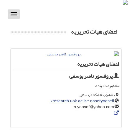
Toggle
vigation
اعضای هیات تحریریه
اعضای هیات تحریریه
پروفسور ناصر یوسفی
مشاوره خانواده
دانشیار دانشگاه کردستان
research.uok.ac.ir/~naseryoosefi/
yahoo.com
n.yoosefi