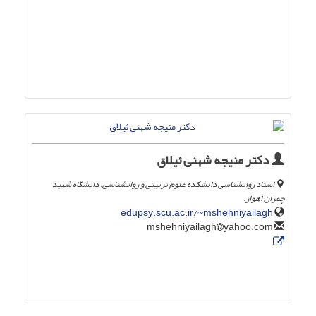
دکتر منیجه شهنی ئیلاق
استاد روانشناسی دانشکده علوم تربیتی و روانشناسی، دانشگاه شهید
چمران اهواز.
edupsy.scu.ac.ir/~mshehniyailagh
yahoo.com
mshehniyailagh