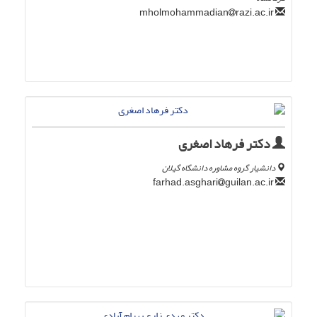
razi.ac.ir
mholmohammadian
دکتر فرهاد اصغری
دانشیار گروه مشاوره دانشگاه گیلان
guilan.ac.ir
farhad.asghari