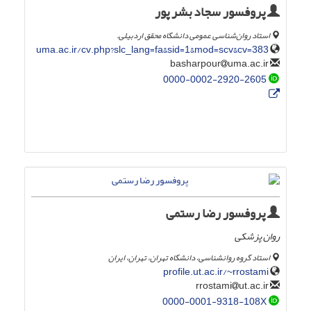
پروفسور سجاد بشر پور
استاد روان‌شناسی عمومی دانشگاه محقق اردبیلی.
uma.ac.ir/cv.php?slc_lang=fa&sid=1&mod=scv&cv=383
uma.ac.ir
basharpour
0000-0002-2920-2605
پروفسور رضا رستمی
روان پزشکی
استاد گروه روانشناسی، دانشگاه تهران، تهران، ایران
profile.ut.ac.ir/~rrostami
ut.ac.ir
rrostami
0000-0001-9318-108X