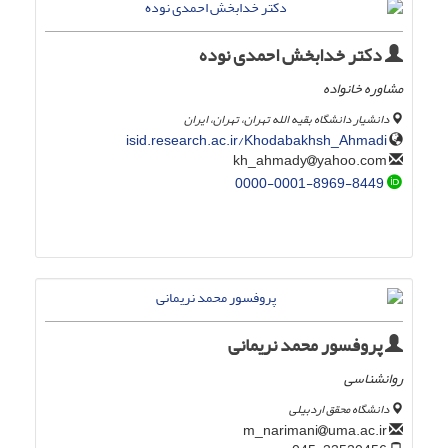
دکتر خدابخش احمدی نوده
مشاوره خانواده
دانشیار دانشگاه بقیه الله تهران، تهران، ایران
isid.research.ac.ir/Khodabakhsh_Ahmadi
yahoo.com
kh_ahmady
0000-0001-8969-8449
پروفسور محمد نریمانی
روانشناسی
دانشگاه محقق اردبیلی
uma.ac.ir
m_narimani