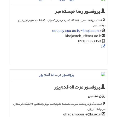
پروفسور رضا خجسته مهر
استاد روانشناسی دانشگاه شهید چمران اهواز- دانشکده علوم تربیتی و
روانشناسی.
edupsy.scu.ac.ir/~khojasteh.r
scu.ac.ir
khojasteh_r
09163063053
پروفسور عزت اله قدم پور
روان شناسی
استاد، گروه روانشناسی، دانشکده علوم انسانی و اجتماعی، دانشگاه لرستان،
خرم آباد، ایران.
lu.ac.ir
ghadampour.e