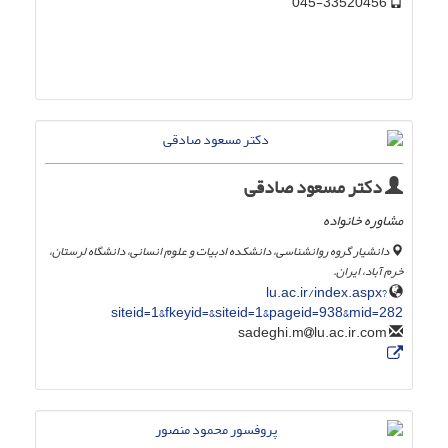
045-33520456
دکتر مسعود صادقی
مشاوره خانواده
دانشیار گروه روانشناسی، دانشکده ادبیات و علوم انسانی، دانشگاه لرستان،
خرم آباد، ایران.
lu.ac.ir/index.aspx?
siteid=1&fkeyid=&siteid=1&pageid=938&mid=282
lu.ac.ir.com
sadeghi.m