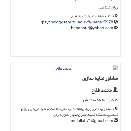
روان شناسی
استاد دانشگاه تبریز، تبریز، ایران
psychology.tabrizu.ac.ir/fa/page/5978/
yahoo.com
babapourj
مشاور نمایه سازی
محمد فلاح
بازیابی اطلاعات و دانش
دانشجوی دکتری بازیابی اطلاعات و دانش، دانشکده علوم تربیتی و روان
شناسی، دانشگاه شهید چمران اهواز، اهواز، ایران.
gmail.com
mofallah71