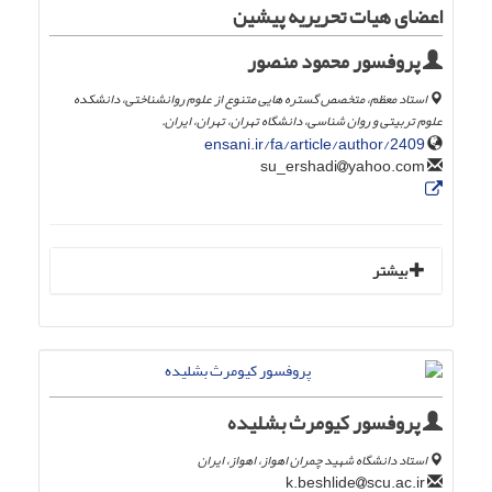
اعضای هیات تحریریه پیشین
پروفسور محمود منصور
استاد معظم، متخصص گستره هایی متنوع از علوم روانشناختی، دانشکده
علوم تربیتی و روان شناسی، دانشگاه تهران، تهران، ایران.
ensani.ir/fa/article/author/2409
yahoo.com
su_ershadi
بیشتر
پروفسور کیومرث بشلیده
استاد دانشگاه شهید چمران اهواز، اهواز، ایران
scu.ac.ir
k.beshlide