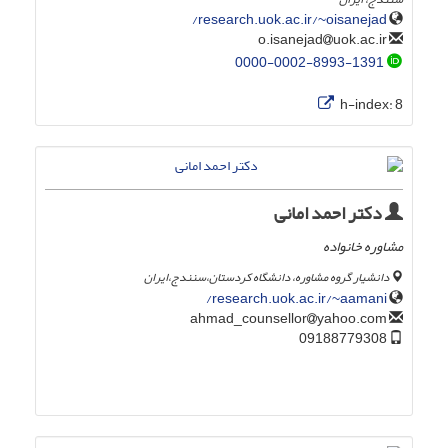
research.uok.ac.ir/~oisanejad/
uok.ac.ir
o.isanejad
0000-0002-8993-1391
h-index:
8
دکتر احمد امانی
مشاوره خانواده
دانشیار گروه مشاوره، دانشگاه کردستان،سنندج،ایران
research.uok.ac.ir/~aamani/
yahoo.com
ahmad_counsellor
09188779308