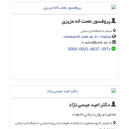
پروفسور نعمت اله عزیزی
استاد دانشگاه کردستان
research.uok.ac.ir/~nazizi/
uok.ac.ir
n.azizi
0000-0002-8637-397x
دکتر امید عیسی نژاد
مشاوره و روان درمانی خانواده
دانشیار، گروه مشاوره، دانشکده علوم انسانی و اجتماعی، دانشگاه کردستان،
سنندج، ایران