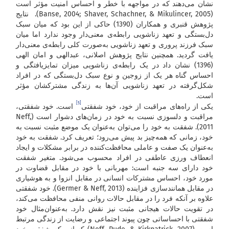
نشان می‌دهند که در مواجهه با خطر و احساس امنیت مؤثر است
(Banse, 2004; Shaver, Schachner, & Mikulincer, 2005). نتایج
پژوهش قنبری و همکاران (1390) حاکی از این بود که میان سبک
دل‌بستگی و تعهد زناشویی رابطه‌ی معنی‌دار وجود ندارد اما میان
سبک فرزند پروری و تعهد زناشویی به‌صورت کلی رابطه‌ی معنی‌دار
یافت گردید. همچنین نتایج پژوهش اصلانی، عبدالهی و امان الهی
(1396) نشان داد در یک رابطه‌ی زناشویی میزان تمایزیافتگی و
احساس گناه هر یک از زوجین و نوع سبک دل‌بستگی که در افراد
شکل‌گرفته در تعهد زناشویی آن‌ها به زندگی مشترکشان مؤثر
است.
[5]
یکی از راه‌های مراقبت از خود، خود شفقتی
است. خود شفقتی،
مراقبت و دلسوزی نسبت به خود در زمان‌های دشوار است (Neff,
2011). شفقت به خود را می‌توان به‌عنوان یک موضع مثبت نسبت به
خود، زمانی که همه‌چیز بد پیش می‌رود؛ تعریف کرد. شفقت به خود
به‌عنوان یک صفت و عاملی محافظت‌کننده در برابر مشکلات و ایجاد
انعطاف ورزی عاطفی در افراد محسوب می‌شود. متغیر شفقت
خود دارای سه جنبه است: مهربانی با خود در مقابل قضاوت در
مورد خود، احساس مشترکات انسانی در مقابل انزوا و به هوشیاری
در مقابل همانندسازی فزاینده (Germer & Neff, 2013). خود شفقتی
علاوه بر آنکه فرد را در مقابل حالات روانی منفی محافظت می‌کند،
در تقویت حالات هیجانی مثبت نیز نقش دارد. به‌عنوان‌مثال خود
شفقتی با احساساتی چون پیوند اجتماعی و رضایت از زندگی مرتبط