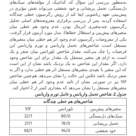
به‌منظور بررسی این سؤال که کدام‌یک از مؤلفه‌های سبک‌های
دل‌بستگی، تحمل پریشانی و خود شفقتی می‌تواند نقش مؤثری در
پیش‌بینی تعهد زناشویی ایفا کند از روش رگرسیون خطی چندگانه
استفاده گردید. پس از بررسی برقراری مفروضه‌های اصلی تحلیل
رگرسیون چندمتغیری (نرمال بودن، عدم وجود هم خطی میان
متغیرهای پیش‌بین و استقلال خطاها)، مدل مورد آزمون قرار گرفت.
یکی از مفروضات رگرسیون عدم وجود اثر هم خطی میان متغیرهای
مستقل است. شاخص‌های تحمل واریانس و تورم واریانس این
فرضیات را چک می‌کنند. مقدار شاخص تلورانس میان صفر و یک
است. به ازای هر متغیر مستقل یک مقدار برای این شاخص وجود
دارد، اگر مقدار این شاخص به یک نزدیک باشد نشان از این است
که این متغیر با بقیه‌ی متغیرهای مستقل اثر هم خطی ندارد و اگر به
صفر نزدیک باشد عکس این حالت را نشان می‌دهد. هم‌چنین شاخص
VIF نیز در صورتی نشان از تائید عدم وجود اثر هم خطی میان
متغیرهای مستقل را نشان می‌دهد که مقداری کمتر از 2 اختیار کند.
جدول
2
. شاخص‌ تحمل واریانس و عامل تورم واریانس
شاخص‌های هم خطی چندگانه
متغیرهای پیش‌بین
تلورانس
VIF
سبک‌های دل‌بستگی
80/0
22/1
تحمل پریشانی
78/0
27/1
خود شفقتی
94/0
06/1