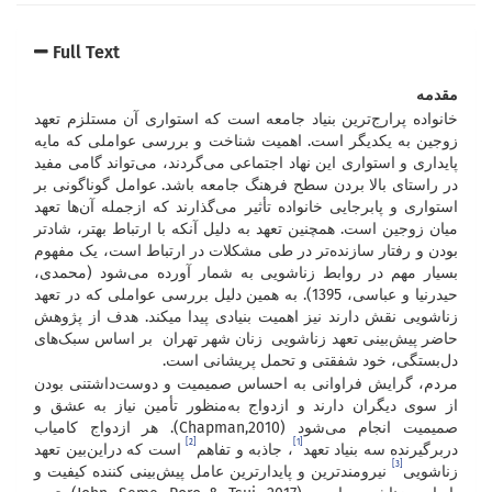
Full Text
مقدمه
خانواده پرارج‌ترین بنیاد جامعه است که استواری آن مستلزم تعهد
زوجین به یکدیگر است. اهمیت شناخت و بررسی عواملی که مایه
پایداری و استواری این نهاد اجتماعی می‌گردند، می‌تواند گامی مفید
در راستای بالا بردن سطح فرهنگ جامعه باشد. عوامل گوناگونی بر
استواری و پابرجایی خانواده تأثیر می‌گذارند که ازجمله آن‌ها تعهد
میان زوجین است. همچنین تعهد به دلیل آنکه با ارتباط بهتر، شادتر
بودن و رفتار سازنده‌تر در طی مشکلات در ارتباط است، یک مفهوم
بسیار مهم در روابط زناشویی به شمار آورده می‌شود (محمدی،
حیدرنیا و عباسی، 1395). به همین دلیل بررسی عواملی که در تعهد
زناشویی نقش دارند نیز اهمیت بنیادی پیدا می­کند. هدف از پژوهش
حاضر پیش‌بینی تعهد زناشویی زنان شهر تهران بر اساس سبک‌های
دل‌بستگی، خود شفقتی و تحمل پریشانی است.
مردم، گرایش فراوانی به احساس صمیمیت و دوست‌داشتنی بودن
از سوی دیگران دارند و ازدواج به‌منظور تأمین نیاز به عشق و
صمیمیت انجام می‌شود (Chapman,2010). هر ازدواج کامیاب
[2]
[1]
دربرگیرنده سه بنیاد تعهد
، جاذبه و تفاهم
است که دراین‌بین تعهد
[3]
زناشویی
نیرومندترین و پایدارترین عامل پیش‌بینی کننده کیفیت و