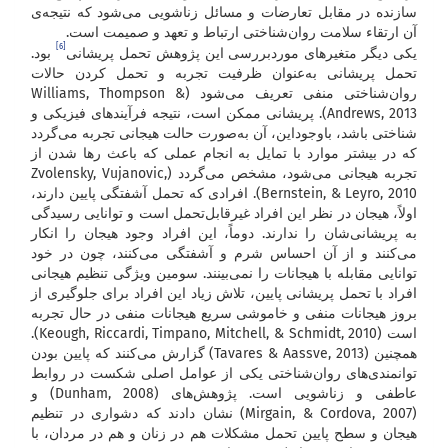
سازنده در مقابل تعارضات و مسائل زناشویی می‌شود که نتیجه‌ی
آن ارتقاء سلامت روان‌شناختی ارتباط و تعهد و صمیمت است.
[6]
یکی دیگر متغیرهای موردبررسی این پژوهش تحمل پریشانی
بود.
تحمل پریشانی به‌عنوان ظرفیت تجربه و تحمل کردن حالات
روان‌شناختی منفی تعریف می‌شود (Williams, Thompson &
Andrews, 2013). پریشانی ممکن است، نتیجه فرآیندهای فیزیکی و
شناختی باشد، باوجوداین، آن به‌صورت حالت هیجانی تجربه می‌گردد
که در بیشتر موارد با تمایل به انجام عملی که باعث رها شدن از
تجربه هیجانی می‌شود، مشخص می‌گردد (Zvolensky, Vujanovic,
Bernstein, & Leyro, 2010). افرادی که تحمل آشفتگی پایین دارند،
اولاً، هیجان در نظر این افراد غیرقابل‌تحمل است و توانایی رسیدگی
به پریشانی‌شان را ندارند. دوماً، این افراد وجود هیجان را انکار
می‌کنند و از آن احساس شرم و آشفتگی می‌کنند، چون در خود
توانایی مقابله با هیجانات را نمی‌بینند. سومین ویژگی تنظیم هیجانی
افراد با تحمل پریشانی پایین، تلاش زیاد این افراد برای جلوگیری از
بروز هیجانات منفی و خاموشی سریع هیجانات منفی در حال تجربه
است (Keough, Riccardi, Timpano, Mitchell, & Schmidt, 2010).
همچنین (Tavares & Aassve, 2013) گزارش می‌کنند که پایین بودن
توانمندی‌های روان‌شناختی یکی از عوامل اصلی شکست در روابط
عاطفی و زناشویی است. پژوهش‌های (Dunham, 2008) و
(Mirgain, & Cordova, 2007) نشان دادند که دشواری در تنظیم
هیجان و سطح پایین تحمل مشکلات هم در زنان و هم در مردان، با