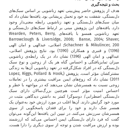
بحث و نتیجه‌گیری
هدف از پژوهش حاضر پیش‌بینی تعهد زناشویی بر اساس سبک‌های
دل‌بستگی، شفقت به خود و تحمل پریشانی بود. یافته‌ها نشان داد که
میان سبک‌های دل‌بستگی و تعهد زناشویی رابطه معنی‌دار وجود
دارد. یافته‌های این پژوهش مبنی بر ارتباط سبک‌های دل‌بستگی و
تعهد زناشویی همسو با یافته‌های Wearden, Peters, Berry,
Barrowclough & Liversidge, 2008; Banse, 2004; Shaver,
Schachner & Mikulincer, 200; اصلانی، عبدالهی و امان الهی
(1396) و قنبری و همکاران (1390) بود. نتایج پژوهش اصلانی،
عبدالهی و امان الهی (1396) نشان داد در یک رابطه‌ی زناشویی
میزان تمایزیافتگی و احساس گناه هر یک از زوجین و نوع سبک
دل‌بستگی که در افراد شکل‌گرفته در تعهد زناشویی آن‌ها به زندگی
مشترکشان مؤثر است. پژوهش (Lopez, Riggs, Pollard & Hook,
2011) نشان داد که زوج‌های ایمن مراقبت بیشتری را در تعاملات
زوجی نسبت به همسرشان نشان می‌دهند که در مواجهه با خطر و
احساس امنیت مؤثر است هم‌چنین بزرگ‌سالان دارای سبک
دل‌بستگی اضطرابی/ دوسوگرا کمتر به داشتن دیدگاهی مثبت در
مورد خود گرایش دارند. آن‌ها اغلب در مورد ارزش خود به‌عنوان یک
همسر شک دارند و خود را برای فقدان پاسخگویی از سوی
همسرشان سرزنش می‌کنند. در تبیین این یافته‌ها این‌گونه می‌توان
گفت که فرد دارای دل‌بستگی ایمن احساس می‌کند که ارزشمند
بوده و ارزش مراقبت شدن و توجه از سوی دیگری را دارا هست.