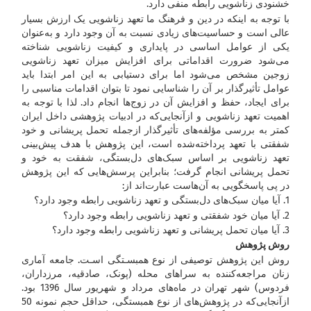
خشنودی زناشویی رابطه منفی دارد.
با توجه به اینکه در دین و فرهنگ ما تعهد زناشویی یک ارزش بسیار
عالی است و حساسیت‌های زیادی نسبت به آن وجود دارد و به‌عنوان
یکی از عوامل اساسی در پایداری و کیفیت زناشویی شناخته
می‌شود ضرورت اقداماتی برای افزایش میزان تعهد زناشویی
زوجین مشخص می‌شود اما برای دستیابی به این امر ابتدا باید
عوامل تأثیرگذار بر آن را شناسایی نمود تا بتوان اقدامات مناسبی را
برای ایجاد، حفظ و افزایش آن در زوج‌ها انجام داد. لذا با توجه به
اهمیت تعهد زناشویی و ازآنجایی‌که در ادبیات پژوهشی داخل ایران
کمتر به بررسی مؤلفه‌های تأثیرگذار ازجمله تحمل پریشانی و خود
شفقتی با تعهد پرداخته‌شده است، این پژوهش با هدف پیش‌بینی
تعهد زناشویی بر اساس سبک‌های دل‌بستگی، شفقت به خود و
تحمل پریشانی انجام گرفت؛ بنابراین پرسش‌هایی که این پژوهش
در پی پاسخگویی به آن‌هاست عبارت‌اند از:
1. آیا میان سبک‌های دل‌بستگی و تعهد زناشویی رابطه وجود دارد؟
2. آیا میان خود شفقتی و تعهد زناشویی رابطه وجود دارد؟
3. آیا میان تحمل پریشانی و تعهد زناشویی رابطه وجود دارد؟
روش پژوهش
روش این پژوهش توصیفی از نوع همبسـتگی اسـت. جامعه آماری
زنان مراجعه‌کننده به سراهای محله (پونک، صادقیه، مرزداران،
فردوس) شهر تهران در ماه‌های مرداد و شهریور سال 1396 بود.
ازآنجایی‌که در پژوهش‌های از نوع همبستگی، حداقل حجم نمونه 50