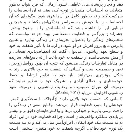
دهد و دچار پریشانی‌های عاطفی نشود. زمانی که فرد بتواند به‌طور
متعادلی به احساسات منفی‌اش توجه کند، یعنی نه آن احساسات را
سرکوب کند و نه به‌طور کامل در آن‌ها غرق شود به‌گونه‌ای که آن
احساسات را با خودش به سراسر زندگی‌اش بکشاند و همچنین
توانایی این را داشته باشد که احساساتش را با وضوح بیشتر،
چشم‌انداز بزرگ‌تر و قضاوت منصفانه‌تر ببیند خواهد توانست که
سختی‌های زندگی را به‌عنوان تجربه‌ای در زندگی بپذیرد و همین
پذیرش مانع بروز لغزش در او شود. در ارتباط با تأثیر شفقت به خود
و سطح تعهد زناشویی می‌توان گفت که انعطاف‌پذیری هیجانی و
آرامش به‌دست‌آمده از شفقت به خود باعث ارائه پاسخ‌های سازنده
در مقابل تعارضات زندگی می‌شود که نتیجه آن بهبود روابط زوجین،
تعهد و صمیمیت است و کسانی که شفقت به خود بالاتری دارند به
شکل مؤثرتری می‌توانند نیاز خود به تداوم ارتباط و حفظ
خودمختاری و اعطای آزادی به شریک خود را تنظیم نمایند که
درنتیجه آن میزان صمیمیت و رضایت زناشویی و درنتیجه تعهد
زناشویی افزایش می‌یابد (Marks, 2017).
کسانی که شفقت خود بالایی دارند ازآنجاکه با سختگیری کمتر،
خودشان را مـورد قضاوت قرار می‌دهند، وقـایع منفی در زنـدگی را
راحت ترمی پذیرند و خودارزیابی‌ها و واکنش‌هایشان دقیق‌تر و بیشتر
بر پایه‌ی عملکرد واقعی‌شان است، چراکه قضاوت خود در این افراد
نه به سـمت یـک خود انتقادی اغراق‌آمیز میل می‌کند و نه بـه سـمت
یک تورم خود دفاعی. اگرچه شفقت به خود متغیری شخصی است