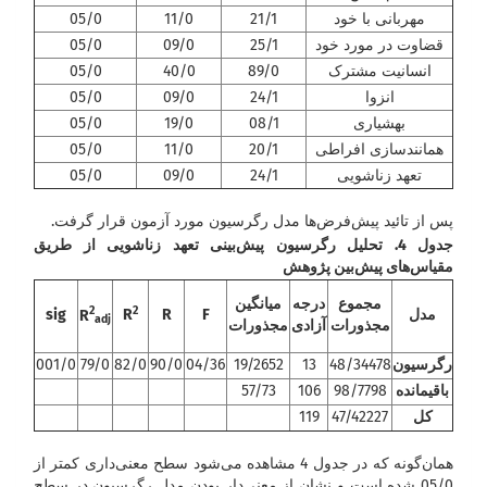
مهربانی با خود
21/1
11/0
05/0
قضاوت در مورد خود
25/1
09/0
05/0
انسانیت مشترک
89/0
40/0
05/0
انزوا
24/1
09/0
05/0
بهشیاری
08/1
19/0
05/0
همانندسازی افراطی
20/1
11/0
05/0
تعهد زناشویی
24/1
09/0
05/0
پس از تائید پیش‌فرض‌ها مدل رگرسیون مورد آزمون قرار گرفت.
جدول 4. تحلیل رگرسیون پیش‌بینی
تعهد زناشویی از طریق
مقیاس‌های پیش‌بین پژوهش
مجموع
درجه
میانگین
2
2
مدل
F
R
R
sig
R
adj
مجذورات
آزادی
مجذورات
رگرسیون
48/34478
13
19/2652
04/36
90/0
82/0
79/0
001/0
باقیمانده
98/7798
106
57/73
کل
47/42227
119
همان‌گونه که در جدول 4 مشاهده می‌شود سطح معنی‌داری کمتر از
05/0 شده است و نشان از معنی‌دار بودن مدل رگرسیون در سطح