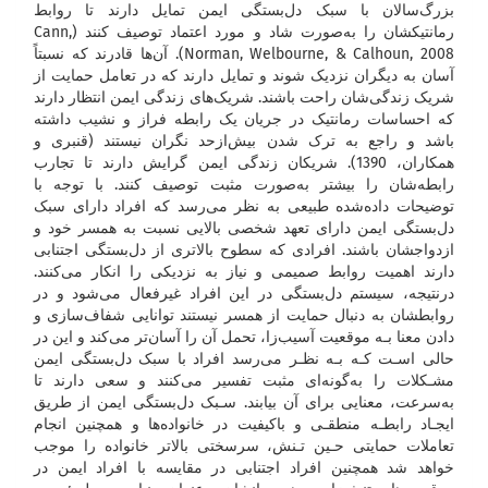
بزرگ‌سالان با سبک دل‌بستگی ایمن تمایل دارند تا روابط
رمانتیکشان را به‌صورت شاد و مورد اعتماد توصیف کنند (Cann,
Norman, Welbourne, & Calhoun, 2008). آن‌ها قادرند که نسبتاً
آسان به دیگران نزدیک شوند و تمایل دارند که در تعامل حمایت از
شریک زندگی‌شان راحت باشند. شریک‌های زندگی ایمن انتظار دارند
که احساسات رمانتیک در جریان یک رابطه فراز و نشیب داشته
باشد و راجع به ترک شدن بیش‌ازحد نگران نیستند (قنبری و
همکاران، 1390). شریکان زندگی ایمن گرایش دارند تا تجارب
رابطه‌شان را بیشتر به‌صورت مثبت توصیف کنند. با توجه با
توضیحات داده‌شده طبیعی به نظر می‌رسد که افراد دارای سبک
دل‌بستگی ایمن دارای تعهد شخصی بالایی نسبت به همسر خود و
ازدواجشان باشند. افرادی که سطوح بالاتری از دل‌بستگی اجتنابی
دارند اهمیت روابط صمیمی و نیاز به نزدیکی را انکار می‌کنند.
درنتیجه، سیستم دل‌بستگی در این افراد غیرفعال می‌شود و در
روابطشان به دنبال حمایت از همسر نیستند توانایی شفاف‌سازی و
دادن معنا بـه موقعیت آسیب‌زا، تحمل آن را آسان‌تر می‌کند و این در
حالی اسـت کـه بـه نظـر می‌رسد افراد با سبک دل‌بستگی ایمن
مشـکلات را به‌گونه‌ای مثبت تفسیر می‌کنند و سعی دارند تا
به‌سرعت، معنایی برای آن بیابند. سـبک دل‌بستگی ایمن از طریق
ایجـاد رابطـه منطقـی و باکیفیت در خانواده‌ها و همچنین انجام
تعاملات حمایتی حـین تـنش، سرسختی بالاتر خانواده را موجب
خواهد شد همچنین افراد اجتنابی در مقایسه با افراد ایمن در