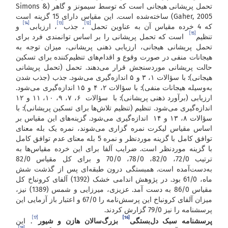
تحمل پریشانی هیجانی است که توسط سیمونز و گاهر (Simons &
Gaher, 2005) ساخته‌شده است. این مقیاس دارای 15 گزینه است
[14]
[13]
[12]
که 4 خرده مقیاس آن به عناوین تحمل
، جذب
، ارزیابی
و
[15]
تنظیم
است که تحمل پریشانی را بر اساس توانمندی فرد برای
تحمل پریشانی هیجانی، ارزیابی ذهنی پریشانی، میزان توجه به
هیجانات منفی در صورت وقوع و اقدام‌های تنظیم‌کننده برای تسکین
حالت پریشانی موردسنجش قرار می‌دهند. تحمل (تحمل پریشانی
هیجانی): با سؤالات ۱، ۳ و ۵ اندازه‌گیری می‌شود. جذب (جذب شدن
به‌وسیله هیجانات منفی): با سؤالات ۲، ۴ و ۱۵ اندازه‌گیری می‌شود.
ارزیابی (برآورد ذهنی پریشانی): با سؤالات ۶، ۷، ۹، ۱۰، ۱۱ و ۱۲
اندازه‌گیری می‌شود. تنظیم (تنظیم تلاش‌ها برای تسکین پریشانی): با
سؤالات ۸، ۱۳ و ۱۴ اندازه‌گیری می‌شود. گزینه‌های این مقیاس بر
اساس مقیاس لیکرت نمره گزاری می‌شوند، نمره یک بله معنای
توافق کامل با گزینه موردنظر و نمره 5 بله معنای عدم توافق کامل
با گزینه موردنظر است. ضرایب آلفا برای این خرده مقیاس‌ها به
ترتیب 72/0، 82/0، 78/0، 70/0 و برای کل مقیاس 82/0
به‌دست‌آمده است. همبستگی درون طبقه‌ای پس از گذشت شش
ماه، 61/0 بود. در پژوهش اندامی خشک (1392) آلفای کرونباخ کل
مقیاس 86/0 به دست آمد. عزیزی، میرزایی و شمس (1389) نیز،
میزان آلفای کرونباخ این پرسش‌نامه را 67/0 و اعتبار باز آزمایی این
پرسشنامه را نیز 79/0 گزارش کردند.
[17]
[16]
پرسشنامه سبک دل‌بستگی
بزرگ‌سال
ن‌ هازن و شیور
. این
[18]