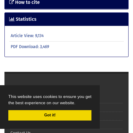
How to cite
Statistics
Article View:
9,134
PDF Download:
3,469
Explore Journal
This website uses cookies to ensure you get
Home
the best experience on our website.
About Journal
Got it!
Editorial Board
Submit Manuscript