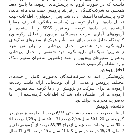
داشت که در صورت لزوم به پرسش‌های آزمودنی‌ها پاسخ دهد.
همچنین به شرکت‌کنندگان در فرایند پژوهش جهت محرمانه ماندن
نتایج پرسشنامه‌ها اطمینان داده شد. پس از جمع‌آوری اطلاعات جهت
تحلیل داده‌ها از آمار توصیفی (محاسبه میانگین، انحراف معیار)
استفاده شد. داده‌ها توسط نرم‌افزار SPSS و با استفاده از
آزمون‌های آماری ضریب همبستگی پیرسون و تحلیل رگرسیون
گام‌به‌گام تحلیل شدند. برای تعیین تأثیر هریک از متغیرهای سبک‌های
دل‌بستگی، خود شفقتی، تحمل پریشانی بـر واریـانس تعهد
زناشـویی؛ سبک‌های دل‌بستگی، خود شفقتی و تحمل پریشانی
به‌عنوان متغیرهای پیش‌بین و تعهد زناشویی به‌عنوان متغیـر ملاک
وارد معادله رگرسیون شدند.
اخلاق پژوهش
پژوهشـگران ابتدا به شرکت‌کنندگان به‌صورت کامل از جنبه‌های
مختلف پژوهش و هدف از آن توضیحاتی ارائه دادند. رضایت
آزمودنی‌ها برای شرکت در پژوهش از آن‌ها گرفته شد همچنین به
آزمودنی‌ها این اطمینان داده شد که اطلاعات گرفته‌شده از آن‌ها
به‌صورت محرمانه خواهد بود.
یافته‌های پژوهش
ازنظر خصوصیات جمعیت شناختی 6/26 درصد از جامعه پژوهش در
گروه سنی 20 تا 30 سال،2/44 درصد 31 تا 40 سال و 1/29 درصد 41
تا 50 سال بوده‌اند. مدت‌زمان ازدواج 83/55 درصد از آزمودنی‌ها زیر
7 سال، 16/29 درصد در میان 8 تا 11 سال و 15 درصد بالای 11 سال