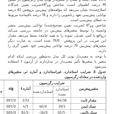
2
95 درصد اطمینان است. شاخص R
«ضریب تعیین چندگانه
adj
اصلاح‌شده» نشان می‌دهد که مؤلفه‌های پیش‌بین پژوهش 82 درصد
توانایی پیش‌بینی تعهد زناشویی را دارند و 18 درصد باقیمانده مربوط
به خطای پیش‌بینی است.
2
شاخص R
(ضریب تعیین تصحیح‌شده) توانایی پیش‌بینی متغیر
adj
وابسته را توسط متغیرهای پیش‌بین در جامعه بررسی می‌کند
درواقع با کمی تعدیل، نمونه را به همه جامعه بسط می‌دهد. مقدار
این ضریب در این پژوهش 79/0 شده است، یه عبارت دیگر
متغیرهای پیش‌بین 79 درصد توانایی پیش‌بینی خود تعیین گری را
دارند.
با توجه به معنی‌دار بودن کل مدل به‌منظور بررسی اینکه کدام
متغیر یا متغیرها تأثیر معنی‌دار در مدل‌دارند از آزمون t استفاده
می‌شود.
جدول 5. ضرایب استاندارد، غیراستاندارد و آماره تی متغیرهای
واردشده در معادله رگرسیون
ضرایب رگرسیون
متغیر
پیش‌بین
آماره
t
sig
استاندارد
مع
استانداردشده
نشده
مقدار ثابت
64/38
2/12
001/0
سبک ایمن
39/3
40/0
4/5
001/0
سبک ناایمن
02/1-
26/0-
82/2-
005/0