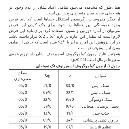
همان‌طور که مشاهده می‌شود تمامی اعداد نشان از عدم وجود اثر
هم خطی شدید میان متغیرهای پیش‌بین است.
از دیگر مفروضات رگرسیون استقلال خطاها است که باید فرض
وجود همبستگی بین خطاها رد شود. برای چک کردن این فرض
می‌توان از آماره دوربین واتسون استفاده کرد. برای تائید این فرض
لازم است که مقدار این اماره در بازه 5/1 تا 5/2 قرار داشته باشد.
در این پژوهش این آماره برابر با 92/1 شده است که حاکی از صادق
بودن این پیش‌فرض است.
همچنین نتایج آزمون کولموگروف اسمیرنوف نشان داد توزیع همه‌ی
متغیرها نرمال است (p>0.05).
جدول 3. آزمون کولموگروف اسمیرنوف تک نمونه‌ای
سطح
مقیاس
z
Sig
معنی‌داری
سبک ایمن
83/0
51/0
05/0
سبک ناایمن
22/1
09/0
05/0
سبک دوسوگرا
95/0
32/0
05/0
تحمل پریشانی هیجانی
97/0
39/0
05/0
جذب شدن
11/1
13/0
05/0
برآورد ذهنی پریشانی
24/1
09/0
05/0
تنظیم تلاش‌ها
07/1
19/0
05/0