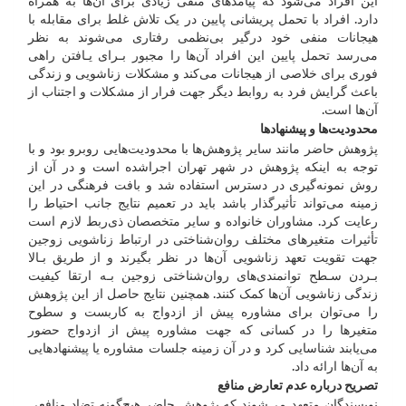
این افراد می‌شود که پیامدهای منفی زیادی برای آن‌ها به همراه
دارد. افراد با تحمل پریشانی پایین در یک تلاش غلط برای مقابله با
هیجانات منفی خود درگیر بی‌نظمی رفتاری می‌شوند به نظر
می‌رسد تحمل پایین این افراد آن‌ها را مجبور بـرای یـافتن راهی
فوری برای خلاصی از هیجانات می‌کند و مشکلات زناشویی و زندگی
باعث گرایش فرد به روابط دیگر جهت فرار از مشکلات و اجتناب از
آن‌ها است.
محدودیت‌ها و پیشنهادها
پژوهش حاضر مانند سایر پژوهش‌ها با محدودیت‌هایی روبرو بود و با
توجه به اینکه پژوهش در شهر تهران اجراشده است و در آن از
روش نمونه‌گیری در دسترس استفاده شد و بافت فرهنگی در این
زمینه می‌تواند تأثیرگذار باشد باید در تعمیم نتایج جانب احتیاط را
رعایت کرد. مشاوران خانواده و سایر متخصصان ذی‌ربط لازم است
تأثیرات متغیرهای مختلف روان‌شناختی در ارتباط زناشویی زوجین
جهت تقویت تعهد زناشویی آن‌ها در نظر بگیرند و از طریق بـالا
بـردن سـطح توانمندی‌های روان‌شناختی زوجین بـه ارتقا کیفیت
زندگی زناشویی آن‌ها کمک کنند. همچنین نتایج حاصل از این پژوهش
را می‌توان برای مشاوره پیش از ازدواج به کاربست و سطوح
متغیرها را در کسانی که جهت مشاوره پیش از ازدواج حضور
می‌یابند شناسایی کرد و در آن زمینه جلسات مشاوره یا پیشنهاد‌هایی
به آن‌ها ارائه داد.
تصریح درباره عدم تعارض منافع
نویسندگان متعهد می‌شوند که پژوهش حاضر هیچ‌گونه تضاد منافعی