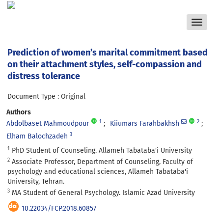
Toggle
navigat
Prediction of women’s marital commitment based
on their attachment styles, self-compassion and
distress tolerance
Document Type : Original
Authors
1
2
Abdolbaset Mahmoudpour
Kiiumars Farahbakhsh
3
Elham Balochzadeh
1
PhD Student of Counseling. Allameh Tabataba'i University
2
Associate Professor, Department of Counseling, Faculty of
psychology and educational sciences, Allameh Tabataba'i
University, Tehran.
3
MA Student of General Psychology. Islamic Azad University
10.22034/FCP.2018.60857