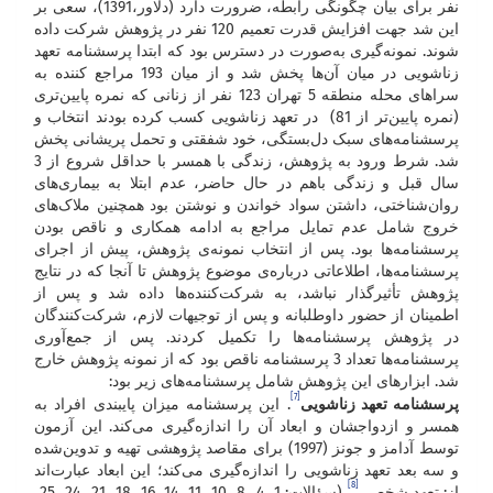
نفر برای بیان چگونگی رابطه، ضرورت دارد (دلاور،1391)، سعی بر
این شد جهت افزایش قدرت تعمیم 120 نفر در پژوهش شرکت داده
شوند. نمونه‌گیری به‌صورت در دسترس بود که ابتدا پرسشنامه تعهد
زناشویی در میان آن‌ها پخش شد و از میان 193 مراجع کننده به
سراهای محله منطقه 5 تهران 123 نفر از زنانی که نمره پایین‌تری
(نمره پایین‌تر از 81) در تعهد زناشویی کسب کرده بودند انتخاب و
پرسشنامه‌های سبک دل‌بستگی، خود شفقتی و تحمل پریشانی پخش
شد. شرط ورود به پژوهش، زندگی با همسر با حداقل شروع از 3
سال قبل و زندگی باهم در حال حاضر، عدم ابتلا به بیماری‌های
روان‌شناختی، داشتن سواد خواندن و نوشتن بود همچنین ملاک‌های
خروج شامل عدم تمایل مراجع به ادامه همکاری و ناقص بودن
پرسشنامه‌ها بود. پس از انتخاب نمونه‌ی پژوهش، پیش از اجرای
پرسشنامه‌ها، اطلاعاتی درباره‌ی موضوع پژوهش تا آنجا که در نتایج
پژوهش تأثیرگذار نباشد، به شرکت‌کننده‌ها داده شد و پس از
اطمینان از حضور داوطلبانه و پس از توجیهات لازم، شرکت‌کنندگان
در پژوهش پرسشنامه‌ها را تکمیل کردند. پس از جمع‌آوری
پرسشنامه‌ها تعداد 3 پرسشنامه ناقص بود که از نمونه پژوهش خارج
شد. ابزارهای این پژوهش شامل پرسشنامه‌های زیر بود:
[7]
پرسشنامه تعهد زناشویی
. این پرسشنامه میزان پایبندی افراد به
همسر و ازدواجشان و ابعاد آن را اندازه‌گیری می‌کند. این آزمون
توسط آدامز و جونز (1997) برای مقاصد پژوهشی تهیه و تدوین‌شده
و سه بعد تعهد زناشویی را اندازه‌گیری می‌کند؛ این ابعاد عبارت‌اند
[8]
از: تعهد شخصی
(سؤالات: 1، 4، 8، 10، 11، 14، 16، 18، 21، 24، 25،