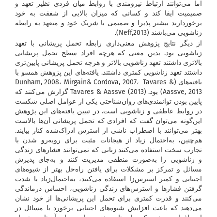
اما می‌توانند ارتباط نیرومندی با روابط میان فردی نظیر تعهد و
صمیمیت ایفا کند و کسانی که میزان بالایی از شفقت به خود
برخوردارند بیشتر پذیرا و صمیمی با شریک خود و متعهد به رابطه
زناشویی می‌باشند (Neff,2013).
از دیگر نتایج پژوهش معنی‌داری رابطه تحمل پریشانی با تعهد
زناشویی بود. بدین معنی که هرچه افراد سطح تحمل پریشانی
بالاتری داشتند تعهد زناشویی بالاتر و هرچه تحمل پریشانی پایین‌تری
داشتند تعهد زناشویی کمتری داشتند. یافته‌های این پژوهش همسو با
یافته‌های (Dunham, 2008، Mirgain& Cordova, 2007، Tavares &
Aassve, 2013) بود. Tavares & Aassve (2013) گزارش می‌کنند که
پایین بودن توانمندی‌های روان‌شناختی یکی از عوامل اصلی شکست
در روابط عاطفی و زناشویی است. در تبیین یافته‌های این پژوهش
این‌گونه می‌توان گفت که افرادی که تحمل پریشانی آن‌ها بالاست
بهتر می‌توانند با اضطراب ناشی از استرس ادراک‌شده کنار بیایند.
هم‌چنین، به‌احتمال زیاد از هیجانات مثبت برای روبه‌رو شدن با
تجارب سخت استفاده می‌کنند زنانی که نمی‌توانند فشارهای زندگی
و زناشویی را به‌صورت منطقی مدیریت کنند و به‌جای پذیرش
مسائل و تمرکز بر مشکلات برای یافتن راه‌حل بهتر از شیوه‌های
اجتنابی و کمتر استرس‌زا استفاده می‌کنند، به‌احتمال‌زیاد با شدت
گرفتن فشارها و استرس‌های زندگی زناشویی، احساس درماندگی
می‌کنند و قدرت کمتری برای تحمل این پریشانی‌ها از خود نشان
می‌دهند که باعث افزایش شیوه‌های اجتنابی برخورد با مسائل در