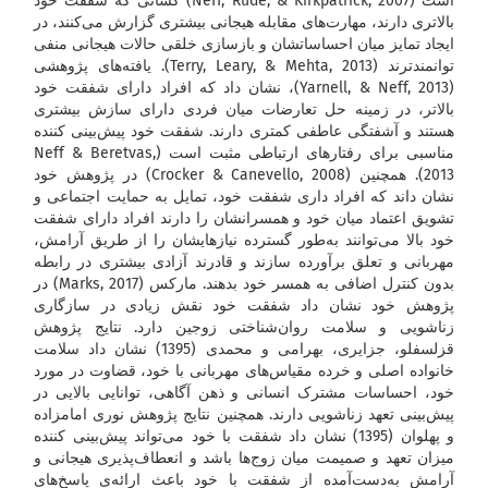
است (Neff, Rude, & Kirkpatrick, 2007) کسانی که شفقت خود
بالاتری دارند، مهارت‌های مقابله هیجانی بیشتری گزارش می‌کنند، در
ایجاد تمایز میان احساساتشان و بازسازی خلقی حالات هیجانی منفی
توانمندترند (Terry, Leary, & Mehta, 2013). یافته‌های پژوهشی
(Yarnell, & Neff, 2013)، نشان داد که افراد دارای شفقت خود
بالاتر، در زمینه حل تعارضات میان فردی دارای سازش بیشتری
هستند و آشفتگی عاطفی کمتری دارند. شفقت خود پیش‌بینی کننده
مناسبی برای رفتارهای ارتباطی مثبت است (Neff & Beretvas,
2013). همچنین (Crocker & Canevello, 2008) در پژوهش خود
نشان داند که افراد داری شفقت خود، تمایل به حمایت اجتماعی و
تشویق اعتماد میان خود و همسرانشان را دارند افراد دارای شفقت
خود بالا می‌توانند به‌طور گسترده نیازهایشان را از طریق آرامش،
مهربانی و تعلق برآورده سازند و قادرند آزادی بیشتری در رابطه
بدون کنترل اضافی به همسر خود بدهند. مارکس (Marks, 2017) در
پژوهش خود نشان داد شفقت خود نقش زیادی در سازگاری
زناشویی و سلامت روان‌شناختی زوجین دارد. نتایج پژوهش
قزلسفلو، جزایری، بهرامی و محمدی (1395) نشان داد سلامت
خانواده اصلی و خرده مقیاس‌های مهربانی با خود، قضاوت در مورد
خود، احساسات مشترک انسانی و ذهن آگاهی، توانایی بالایی در
پیش‌بینی تعهد زناشویی دارند. همچنین نتایج پژوهش نوری امامزاده
و پهلوان (1395) نشان داد شفقت با خود می‌تواند پیش‌بینی کننده
میزان تعهد و صمیمت میان زوج‌ها باشد و انعطاف‌پذیری هیجانی و
آرامش به‌دست‌آمده از شفقت با خود باعث ارائه‌ی پاسخ‌های