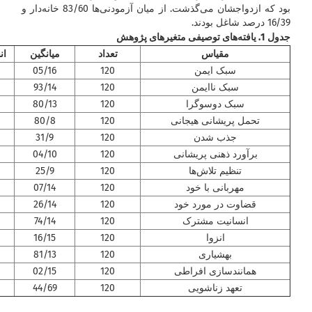
بود که ازدواجشان می‌گذشت. از میان آزمودنی‌ها 83/60 خانه‌دار و
16/39 درصد شاغل بودند.
جدول 1. یافته‌های توصیفی متغیرهای پژوهش
مقیاس
تعداد
میانگین
ان
سبک ایمن
120
05/16
سبک ناایمن
120
93/14
سبک دوسوگرا
120
80/13
تحمل پریشانی هیجانی
120
80/8
جذب شدن
120
31/9
برآورد ذهنی پریشانی
120
04/10
تنظیم تلاش‌ها
120
25/9
مهربانی با خود
120
07/14
قضاوت در مورد خود
120
26/14
انسانیت مشترک
120
74/14
انزوا
120
16/15
بهشیاری
120
81/13
همانندسازی افراطی
120
02/15
تعهد زناشویی
120
44/69