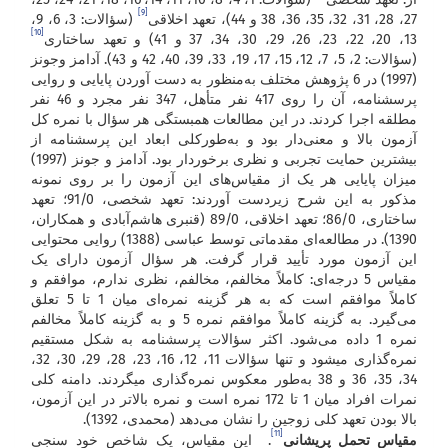
[9]
27، 28، 31، 32، 35، 36، 38 و 44)، تعهد اخلاقی
(سؤالات: 3، 6، 9،
[10]
13، 20، 22، 23، 26، 29، 30، 34، 37 و 41) و تعهد ساختاری
(سؤالات: 2، 5، 7، 12، 15، 17، 19، 33، 39، 40، 42 و 43). آدامز وجونز
(1997) در 6 پژوهش مختلف به‌منظور به دست آوردن پایایی و روایی
پرسشنامه، آن را روی 417 نفر متأهل، 347 نفر مجرد و 46 نفر
مطلقه اجرا کردند. در این مطالعات همبستگی هر سؤال با نمره کل
آزمون بالا و معنی‌دار بود و به‌طورکلی ابعاد این پرسشنامه از
بیشترین حمایت تجربی و نظری برخوردار بود. آدامز و جونز (1997)
میزان پایایی هر یک از مقیاس‌های این آزمون را بر روی نمونه
مذکور به این شرح زیردست آوردند: تعهد شخصی، 91/0؛ تعهد
ساختاری، 86/0؛ تعهد اخلاقی، 89/0 (قنبری هاشم‌آبادی و همکاران،
1390). در مطالعه‌ای مقدماتی توسط عباسی (1388) روایی محتوایی
این آزمون مورد تأیید قرار گرفت. هر سؤال آزمون دارای یک
مقیاس 5 درجه‌ای: کاملاً مخالفم، مخالفم، نظری ندارم، موافقم و
کاملاً موافقم است که به هر گزینه نمره‌ای میان 1 تا 5 تعلق
می‌گیرد. به گزینه کاملاً موافقم نمره 5 و به گزینه کاملاً مخالفم
نمره 1 داده می‌شود. اکثر سؤالات پرسشنامه به شکل مستقیم
نمره‌گذاری می­شود و تنها سؤالات 11، 12، 16، 23، 28، 29، 30، 32،
34، 35، 36 و 38 به‌طور معکوس نمره‌گذاری می­گردند. دامنه کلی
نمرات افراد میان 1 تا 172 نمره است و نمره بالاتر در این آزمون،
بالا بودن تعهد کلی زوجین را نشان می‌دهد (محمدی، 1392).
[11]
مقیاس تحمل پریشانی
. این مقیاس، یک شاخص خود سنجی