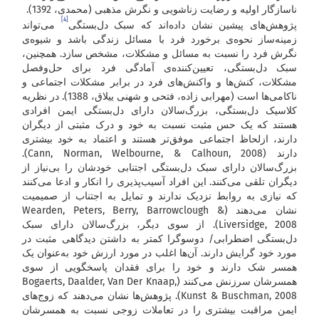
ناسازگار اولیه و رضایت زناشویی و نگرش مذهبی (محمدی، 1392).
[4]
پژوهش‌های پیشین نشان داده‌اند که سبک دل‌بستگی
می‌تواند
زمینه‌ساز نحوه‌ی برخورد فرد با مسائل زندگی باشد و شیوه‌ی
نگرش فرد را نسبت به مسائل و مشکلات، مشخص سازد. همچنین،
سبک دل‌بستگی، تعیین‌کننده‌ی آمادگی فرد برای حل‌وفصل
مشکلات، کنش‌ها و واکنش‌های فرد در برابر مشکلات اجتماعی و
ناکامی‌ها است (مهرابی زاده، فتحی و شهنی ییلاق، 1388). در نظریه
کلاسیک دل‌بستگی، بزرگ‌سالان دارای دل‌بستگی ایمن افرادی
هستند که یک حس مثبت نسبت به خود و درک مثبتی از دیگران
دارند، ازلحاظ اجتماعی موفق‌تر هستند و اعتماد به خود بیشتری
دارند (Cann, Norman, Welbourne, & Calhoun, 2008).
بزرگ‌سالان دارای سبک دل‌بستگی اجتنابی خودشان را بی‌نیاز از
دیگران تلقی می‌کنند. این افراد آسیب‌پذیری را انکار و ادعا می‌کنند
که نیازی به روابط نزدیک ندارند و تمایل به اجتناب از صمیمیت
نشان می‌دهند (Wearden, Peters, Berry, Barrowclough &
Liversidge, 2008). از سوی دیگر، بزرگ‌سالان دارای سبک
دل‌بستگی اضطرابی/ دوسوگرا کمتر به داشتن دیدگاهی مثبت در
مورد خود گرایش دارند. آن‌ها اغلب در مورد ارزش خود به‌عنوان یک
همسر شک دارند و خود را برای فقدان پاسخگویی از سوی
همسرشان سرزنش می‌کنند (Bogaerts, Daalder, Van Der Knaap,
Kunst & Buschman, 2008). پژوهش‌ها نشان می‌دهند که زوج‌های
ایمن مراقبت بیشتری را در تعاملات زوجی نسبت به همسرشان