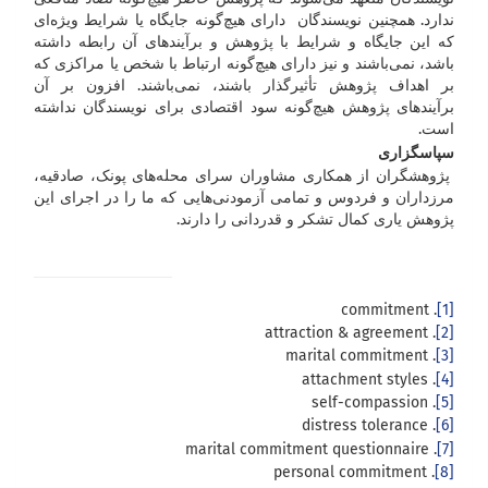
ندارد. همچنین نویسندگان دارای هیچ‌گونه جایگاه یا شرایط ویژه‌ای
که این جایگاه و شرایط با پژوهش و برآیندهای آن رابطه داشته
باشد، نمی‌باشند و نیز دارای هیچ‌گونه ارتباط با شخص یا مراکزی که
بر اهداف پژوهش تأثیرگذار باشند، نمی‌باشند. افزون بر آن
برآیندهای پژوهش هیچ‌گونه سود اقتصادی برای نویسندگان نداشته
است.
سپاسگزاری
پژوهشگران از همکاری مشاوران سرای محله‌های پونک، صادقیه،
مرزداران و فردوس و تمامی آزمودنی‌هایی که ما را در اجرای این
پژوهش یاری کمال تشکر و قدردانی را دارند.
. commitment
[1]
. attraction & agreement
[2]
. marital commitment
[3]
. attachment styles
[4]
. self-compassion
[5]
. distress tolerance
[6]
. marital commitment questionnaire
[7]
. personal commitment
[8]