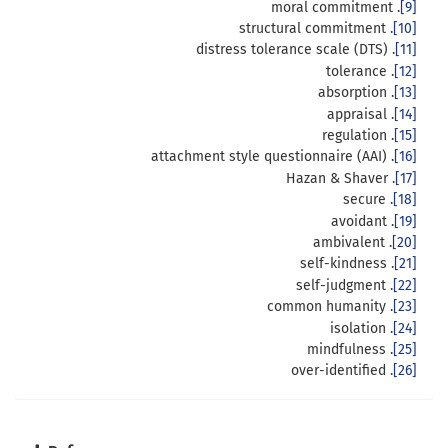
. moral commitment
[9]
. structural commitment
[10]
. distress tolerance scale (DTS)
[11]
. tolerance
[12]
. absorption
[13]
. appraisal
[14]
. regulation
[15]
. attachment style questionnaire (AAI)
[16]
. Hazan & Shaver
[17]
. secure
[18]
. avoidant
[19]
. ambivalent
[20]
. self-kindness
[21]
. self-judgment
[22]
. common humanity
[23]
. isolation
[24]
. mindfulness
[25]
. over-identified
[26]