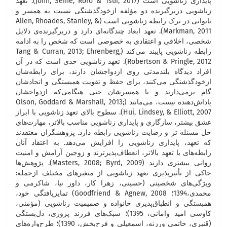
پایداری زناشویی است (John, Seme, Roro & Tsui, 2017). تعهد
زناشویی دربرگیرنده دو مؤلفه ازخودگذشتگی نسبت به همسر و
ناتوانی در ترک رابطه زناشویی است (Allen, Rhoades, Stanley, &
Markman, 2011). تعهد ابعاد چندگانه‌ای دارد و دربرگیرنده‌ی دلایل
شخصی، اخلاقی و اعتقادی به خصوصی است که شخص را به ادامه
رابطه زناشویی پایبند می‌کند (Tang & Curran, 2013; Ehrenberg,
Robertson & Pringle, 2012). تعهد زناشویی حدی است که در آن
افراد دیدگاه بلندمدتی روی ازدواجشان دارند، برای رابطه‌شان
ازخودگذشتگی می‌کنند، برای حفظ و تقویت همبستگی و اتحادشان
گام برمی‌دارند و با همسرشان حتی هنگامی‌که ازدواجشان
پاداش‌دهنده نیست، می‌مانند (Olson, Goddard & Marshall, 2013;
Hui, Lindsey, & Elliott, 2007). سطوح بالای تعهد زناشویی با ابراز
عشق بیشتر، سازگاری و پایداری زناشویی مناسب بالاتر، مهارت‌های
حل مسئله تر و رضایت زناشویی رابطه دارد. پژوهشگران معتقدند
که تعهد، پایداری زناشویی را افزایش می‌دهد. به اعتقاد آنان
رابطه‌های با تعهد بالاتر، انعطاف‌پذیرترند و زوجین آرامش و امنیت
روانی بیشتری دارند (Masters, 2008; Byrd, 2009). پژوهش‌ها
حاکی از تأثیرپذیری تعهد زناشویی از متغیرهای مختلف ازجمله:
ویژگی‌های شخصیتی (حسینی، زهرا کار، داور نیا، شاکرمی و
محمدی،1394؛ Goodfriend & Agnew, 2008) تمایزیافتگی خود،
همبستگی و انطباق‌پذیری خانواده و صمیمیت زناشویی (مؤمنی،
کاوسی امید وامانی، 1395)؛ سبک‌های فرزند پروری، دل‌بستگی
(قنبری، حاتمی ورزنه، اسمعیلی و فرح‌بخش، 1390)؛ طرح‌واره‌های