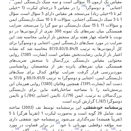
مقیاس یک آزمون 15 سؤالی است و سه سبک دل‌بستگی ایمن
،
[20]
[19]
اجتنابی
و دوسوگرا
را در مقیاس 5 درجه‌ای لیکرت (1 =خیلی
کم تا 5=خیلی زیاد) می‌سنجد. هر مقیاس دارای 5 سؤال است. سؤال
1 تا 5 سبک دل‌بستگی اجتنابی، سؤالات 6 تا 10 سبک دل‌بستگی ایمن
و سؤالات 11 تا 15 سبک دل‌بستگی دو سو گرا را می‌سنجد. ضرایب
همبستگی میان نمره‌های یک نمونه 300 نفری از آزمودنی‌ها در دو
نوبت با فاصله چهار هفته برای سنجش باز آزمایی محاسبه شد. این
ضرایب در مورد سبک‌های دل‌بستگی ایمن، اجتنابی و دوسوگرا برای
کل آزمودنی‌ها به ترتیب 87/0،83/0،84/0 محاسبه شد که نشانه
اعتبار باز آزمایی رضایت‌بخش مقیاس است (بشارت، 1385). روایی
محتوایی مقیاس دل‌بستگی بزرگ‌سال با سنجش ضریب‌های
همبستگی میان نمره‌های پانزده نفر از متخصصان روانشناسی
موردبررسی قرار گرفت. ضرایب توافق کندال برای سبک‌های
دل‌بستگی ایمن، اجتنابی و دوسوگرا به ترتیب 80/0،61/0 و 57/0 به
دست آمد (بشارت،1391). همچنین وفائیان (1385) روایی هم‌زمان این
پرسش‌نامه را با مصاحبه ساختاریافته ماین برای دل‌بستگی
بزرگ‌سالان به ترتیب، ایمن (79/.)، ناایمن اجتنابی (84/.) و ناایمن
دوسوگرا (87/.) گزارش کرده است.
پرسشنامه خود
شفقتی.
این پرسشنامه توسط نف (2003) ساخته
شد. شامل 26 گویه است و به‌صورت لیکرت 1 (تقریباً هرگز) تا 5
(تقریباً همیشه) نمره‌گذاری می‌شود. پرسشنامه خود شفقتی داری
[21]
سه مؤلفه دوقطبی مهربانی با خود
در برابر قضاوت در مورد
[25]
[24]
[23]
[22]
خود
، انسانیت مشترک
در مقابل انزوا
، ذهن آگاهی
در