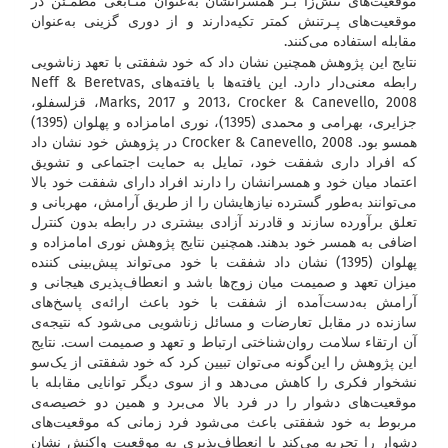
موقعیت‌های تنش‌زا بـر همسرانشان به‌عنوان منـابعی مطمـئن در
موقعیت‌های پـرتنش کمتر تکیه‌دارند و از دوری گزینی به‌عنوان
مقابله استفاده می‌کنند.
نتایج این پژوهش همچنین نشان داد که خود شفقتی با تعهد زناشویی
رابطه معنی‌دار دارد. این یافته‌ها با یافته‌های Neff & Beretvas,
2013، Crocker & Canevello, 2008 و Marks, 2017، قزلسفلو،
جزایری، بهرامی و محمدی (1395)، نوری امامزاده و پهلوان (1395)
همسو بود. Crocker & Canevello, 2008 در پژوهش خود نشان داد
که افراد داری شفقت خود، تمایل به حمایت اجتماعی و تشویق
اعتماد میان خود و همسرانشان را دارند افراد دارای شفقت خود بالا
می‌توانند به‌طور گسترده نیازهایشان را از طریق آرامش، مهربانی و
تعلق برآورده سازند و قادرند آزادی بیشتری در رابطه بدون کنترل
اضافی به همسر خود بدهند. همچنین نتایج پژوهش نوری امامزاده و
پهلوان (1395) نشان داد شفقت با خود می‌تواند پیش‌بینی کننده
میزان تعهد و صمیمت میان زوج‌ها باشد و انعطاف‌پذیری هیجانی و
آرامش به‌دست‌آمده از شفقت با خود باعث ارائه‌ی پاسخ‌های
سازنده در مقابل تعارضات و مسائل زناشویی می‌شود که نتیجه‌ی
آن ارتقاء سلامت روان‌شناختی ارتباط و تعهد و صمیمت است. نتایج
این پژوهش را این‌گونه می‌توان تبیین کرد که خود شفقتی از یک‌سو
نشخوار فکری را کاهش می‌دهد و از سوی دیگر توانایی مقابله با
موقعیت‌های دشوار را در فرد بالا می‌برد و همین دو خصیصه‌ی
مربوط به خود شفقتی باعث می‌شود فرد زمانی که موقعیت‌های
دشوار را تجربه می‌کند با انعطاف‌پذیری به موقعیت واکنش نشان