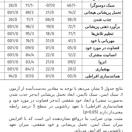
سبک دوسوگرا
40/1-
07/0-
11/1-
26/0
تحمل پریشانی هیجانی
14/2
21/0
69/3
001/0
جذب شدن
58/0
06/0
11/1
26/0
برآورد ذهنی پریشانی
72/1
19/0
96/3
001/0
تنظیم تلاش‌ها
71/1
18/0
95/3
001/0
مهربانی با خود
41/3
31/0
76/5
001/0
قضاوت در
مورد خود
05/0
01/0
09/0
001/0
انسانیت مشترک
12/2
22/0
84/4
001/0
انزوا
09/2
21/0
03/4
001/0
بهشیاری
20/2
22/0
84/3
001/0
همانندسازی افراطی
05/0
01/0
07/0
94/0
نتایج جدول 5 نشان می‌دهد با توجه به مقادیر به‌دست‌آمده از آزمون
t، سبک ایمن، سبک ناایمن، ابعاد تحمل پریشانی (به‌جز جذب شدن
به‌صورت منفی) و ابعاد خود شفقتی (به‌جز قضاوت در مورد خود و
همانندسازی افراطی) با تعهد زناشویی در سطح 5 درصد رابطه
معنی‌دار دارند (p<0.05)
مثبت بودن ضرایب بتا درواقع نشان‌دهنده این است که با افزایش
میزان سبک ایمن، تحمل پریشانی و خود شفقتی، میزان تعهد
زناشویی نیز افزایش می‌یابد.