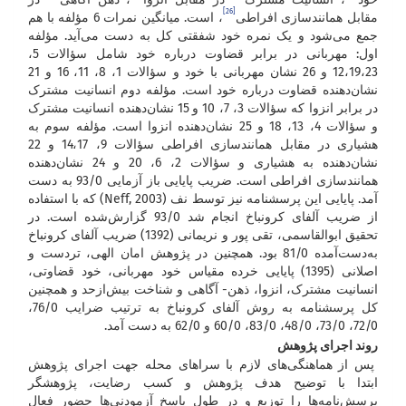
[26]
مقابل همانندسازی افراطی
، است. میانگین نمرات 6 مؤلفه با هم
جمع می‌شود و یک نمره خود شفقتی کل به دست می‌آید. مؤلفه
اول: مهربانی در برابر قضاوت درباره خود شامل سؤالات 5،
12،19،23 و 26 نشان مهربانی با خود و سؤالات 1، 8، 11، 16 و 21
نشان‌دهنده قضاوت درباره خود است. مؤلفه دوم انسانیت مشترک
در برابر انزوا که سؤالات 3، 7، 10 و 15 نشان‌دهنده انسانیت مشترک
و سؤالات 4، 13، 18 و 25 نشان‌دهنده انزوا است. مؤلفه سوم به
هشیاری در مقابل همانندسازی افراطی سؤالات 9، 14،17 و 22
نشان‌دهنده به هشیاری و سؤالات 2، 6، 20 و 24 نشان‌دهنده
همانندسازی افراطی است. ضریب پایایی باز آزمایی 93/0 به دست
آمد. پایایی این پرسشنامه نیز توسط نف (Neff, 2003) که با استفاده
از ضریب آلفای کرونباخ انجام شد 93/0 گزارش‌شده است. در
تحقیق ابوالقاسمی، تقی پور و نریمانی (1392) ضریب آلفای کرونباخ
به‌دست‌آمده 81/0 بود. همچنین در پژوهش امان الهی، تردست و
اصلانی (1395) پایایی خرده مقیاس خود مهربانی، خود قضاوتی،
انسانیت مشترک، انزوا، ذهن- آگاهی و شناخت بیش‌ازحد و همچنین
کل پرسشنامه به روش آلفای کرونباخ به ترتیب ضرایب 76/0،
72/0، 73/0، 48/0، 83/0، 60/0 و 62/0 به دست آمد.
روند اجرای پژوهش
پس از هماهنگی‌های لازم با سراهای محله جهت اجرای پژوهش
ابتدا با توضیح هدف پژوهش و کسب رضایت، پژوهشگر
پرسش‌نامه‌ها را توزیع و در طول پاسخ آزمودنی‌ها حضور فعال