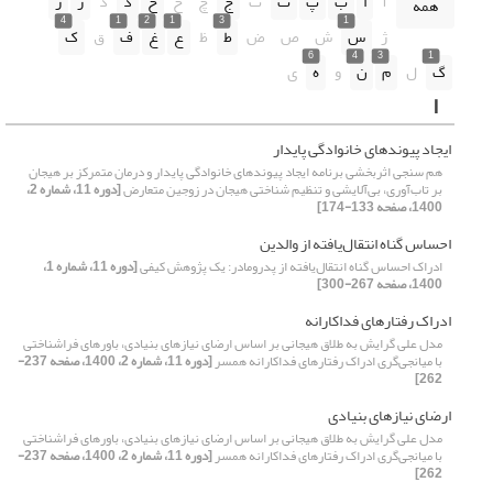
آ
ا
ب
پ
ت
ث
ج
چ
ح
خ
د
ذ
ر
ز
همه
4
1
2
1
3
1
ژ
س
ش
ص
ض
ط
ظ
ع
غ
ف
ق
ک
6
4
3
1
گ
ل
م
ن
و
ه
ی
ا
ایجاد پیوندهای خانوادگی پایدار
هم سنجی اثربخشی برنامه ایجاد پیوندهای خانوادگی پایدار و درمان متمرکز بر هیجان
بر تاب‌آوری، بی‌آلایشی و تنظیم شناختی هیجان در زوجین متعارض
[دوره 11، شماره 2،
1400، صفحه 133-174]
احساس گناه انتقال‌یافته از والدین
ادراک احساس گناه انتقال‌یافته از پدرومادر: یک پژوهش کیفی
[دوره 11، شماره 1،
1400، صفحه 267-300]
ادراک رفتارهای فداکارانه
مدل علی گرایش به طلاق هیجانی بر اساس ارضای نیازهای بنیادی، باورهای فراشناختی
با میانجی‌گری ادراک رفتارهای فداکارانه همسر
[دوره 11، شماره 2، 1400، صفحه 237-
262]
ارضای نیازهای بنیادی
مدل علی گرایش به طلاق هیجانی بر اساس ارضای نیازهای بنیادی، باورهای فراشناختی
با میانجی‌گری ادراک رفتارهای فداکارانه همسر
[دوره 11، شماره 2، 1400، صفحه 237-
262]