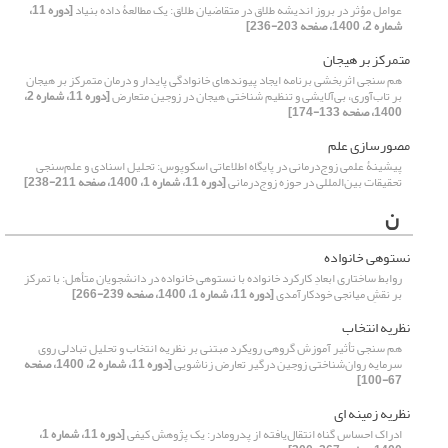
عوامل مؤثر در بروز اندیشه طلاق در متقاضیان طلاق: یک مطالعۀ داده بنیاد
[دوره 11،
شماره 2، 1400، صفحه 203-236]
متمرکز بر هیجان
هم سنجی اثربخشی برنامه ایجاد پیوندهای خانوادگی پایدار و درمان متمرکز بر هیجان
بر تاب‌آوری، بی‌آلایشی و تنظیم شناختی هیجان در زوجین متعارض
[دوره 11، شماره 2،
1400، صفحه 133-174]
مصورسازی علم
پیشینۀ علمی زوج‌درمانی در پایگاه اطلاعاتی اسکوپوس: تحلیل اسنادی و علم‌سنجی
تحقیقات بین‌المللی در حوزه زوج‌درمانی
[دوره 11، شماره 1، 1400، صفحه 211-238]
ن
نستوهی خانواده
روابط ساختاری ابعادِ کارکرد خانواده با نستوهی خانواده در دانشجویان متأهل: با تمرکز
بر نقشِ میانجی خودکارآمدی
[دوره 11، شماره 1، 1400، صفحه 239-266]
نظریه انتخاب
هم سنجی تأثیر آموزش گروهی رویکرد مبتنی بر نظریه انتخاب و تحلیل تبادلی روی
سرمایه روان‌شناختی زوجین درگیر تعارض زناشویی
[دوره 11، شماره 2، 1400، صفحه
67-100]
نظریه زمینه ‏ای
ادراک احساس گناه انتقال‌یافته از پدرومادر: یک پژوهش کیفی
[دوره 11، شماره 1،