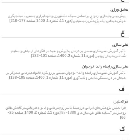
عشق ورزی‏
پیش‌بینی پایداری ازدواج بر اساس سبک عشق‏ورزی‏ و خودابرازی جنسی با میانجی‏گری
هوش هیجانی: یک پژوهش زمینه‌یابی
[دوره 11، شماره 1، 1400، صفحه 177-210]
غ
غنی‌سازی
تأثیر آموزش غنی‌سازی مبتنی بر درمان پذیرش و تعهد بر الگوهای ارتباطی و تنظیم
شناختی هیجان زوجین
[دوره 11، شماره 2، 1400، صفحه 101-132]
غنی‌سازی رابطه والد – نوجوان
تأثیر آموزش غنی‌سازی رابطه والد- نوجوان مبتنی بر رویکرد خانواده‌درمانی متمرکز بر
هیجان بر دل‌بستگی ناایمن و تاب‌آوری
[دوره 11، شماره 1، 1400، صفحه 105-138]
ف
فراتحلیل
فرا تحلیل پژوهش‌های ایرانی درزمینۀ تأثیر زوج‌درمانی و خانواده‌درمانی در کاهش طلاق
زوجین در آستانه طلاق طی سال‌های 1389-98
[دوره 11، شماره 2، 1400، صفحه 25-
66]
ک