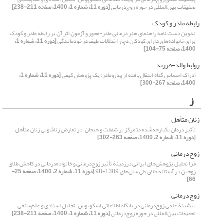
تحقیقات بین‌المللی در حوزه زوج‌درمانی
[دوره 11، شماره 1، 1400، صفحه 211-238]
رابطه مادر و کودک
تدوین دست نامه راهنمای هنر درمانی مادر-محور و آزمون اثر آن بر رابطه مادر و کودک
برای خانواده‌های دارای کودکان دچار اختلالات طیف درخودماندگی
[دوره 11، شماره 1،
1400، صفحه 75-104]
روابط والد-فرزند
ادراک احساس گناه انتقال‌یافته از پدرومادر: یک پژوهش کیفی
[دوره 11، شماره 1،
1400، صفحه 267-300]
ز
زنان متأهل
تأثیر درمان یکپارچه‌شده متمرکز بر شفقت و هیجان، در تعارض زناشویی زنان متأهل
[دوره 11، شماره 2، 1400، صفحه 263-302]
زوج‌درمانی
فرا تحلیل پژوهش‌های ایرانی درزمینۀ تأثیر زوج‌درمانی و خانواده‌درمانی در کاهش طلاق
زوجین در آستانه طلاق طی سال‌های 1389-98
[دوره 11، شماره 2، 1400، صفحه 25-
66]
زوج‌درمانی
پیشینۀ علمی زوج‌درمانی در پایگاه اطلاعاتی اسکوپوس: تحلیل اسنادی و علم‌سنجی
تحقیقات بین‌المللی در حوزه زوج‌درمانی
[دوره 11، شماره 1، 1400، صفحه 211-238]