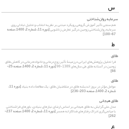
س
سرمایه روان‌شناختی
هم سنجی تأثیر آموزش گروهی رویکرد مبتنی بر نظریه انتخاب و تحلیل تبادلی روی
سرمایه روان‌شناختی زوجین درگیر تعارض زناشویی
[دوره 11، شماره 2، 1400، صفحه
67-100]
ط
طلاق
فرا تحلیل پژوهش‌های ایرانی درزمینۀ تأثیر زوج‌درمانی و خانواده‌درمانی در کاهش طلاق
زوجین در آستانه طلاق طی سال‌های 1389-98
[دوره 11، شماره 2، 1400، صفحه 25-
66]
طلاق
عوامل مؤثر در بروز اندیشه طلاق در متقاضیان طلاق: یک مطالعۀ داده بنیاد
[دوره 11،
شماره 2، 1400، صفحه 203-236]
طلاق هیجانی
مدل علی گرایش به طلاق هیجانی بر اساس ارضای نیازهای بنیادی، باورهای فراشناختی
با میانجی‌گری ادراک رفتارهای فداکارانه همسر
[دوره 11، شماره 2، 1400، صفحه 237-
262]
ع