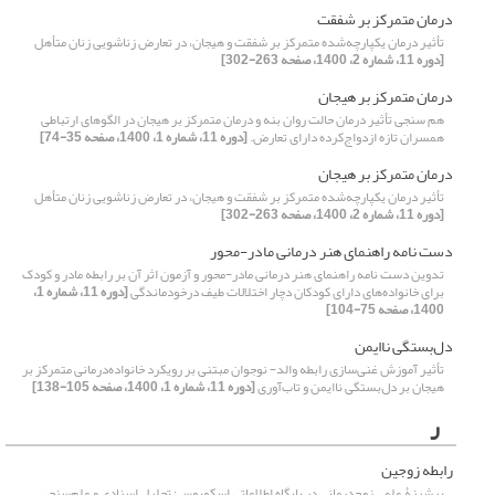
درمان متمرکز بر شفقت
تأثیر درمان یکپارچه‌شده متمرکز بر شفقت و هیجان، در تعارض زناشویی زنان متأهل
[دوره 11، شماره 2، 1400، صفحه 263-302]
درمان متمرکز بر هیجان
هم سنجی تأثیر درمان حالت روان بنه و درمان متمرکز بر هیجان در الگوهای ارتباطی
همسران تازه ازدواج‌کرده دارای تعارض.
[دوره 11، شماره 1، 1400، صفحه 35-74]
درمان متمرکز بر هیجان
تأثیر درمان یکپارچه‌شده متمرکز بر شفقت و هیجان، در تعارض زناشویی زنان متأهل
[دوره 11، شماره 2، 1400، صفحه 263-302]
دست نامه راهنمای هنر درمانی مادر-محور
تدوین دست نامه راهنمای هنر درمانی مادر-محور و آزمون اثر آن بر رابطه مادر و کودک
برای خانواده‌های دارای کودکان دچار اختلالات طیف درخودماندگی
[دوره 11، شماره 1،
1400، صفحه 75-104]
دل‌بستگی ناایمن
تأثیر آموزش غنی‌سازی رابطه والد- نوجوان مبتنی بر رویکرد خانواده‌درمانی متمرکز بر
هیجان بر دل‌بستگی ناایمن و تاب‌آوری
[دوره 11، شماره 1، 1400، صفحه 105-138]
ر
رابطه زوجین
پیشینۀ علمی زوج‌درمانی در پایگاه اطلاعاتی اسکوپوس: تحلیل اسنادی و علم‌سنجی