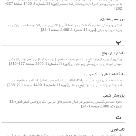
با میانجی‌گری ادراک رفتارهای فداکارانه همسر
[دوره 11، شماره 2، 1400، صفحه 237-
262]
بهزیستی معنوی
نقش بهزیستی معنوی، گذشت و خودافشاگری زناشویی در خیانت برخط همسران: یک
پژوهش زمینه‌یابی
[دوره 11، شماره 1، 1400، صفحه 1-34]
پ
پایداری ازدواج
پیش‌بینی پایداری ازدواج بر اساس سبک عشق‏ورزی‏ و خودابرازی جنسی با میانجی‏گری
هوش هیجانی: یک پژوهش زمینه‌یابی
[دوره 11، شماره 1، 1400، صفحه 177-210]
پایگاه اطلاعاتی اسکوپوس
پیشینۀ علمی زوج‌درمانی در پایگاه اطلاعاتی اسکوپوس: تحلیل اسنادی و علم‌سنجی
تحقیقات بین‌المللی در حوزه زوج‌درمانی
[دوره 11، شماره 1، 1400، صفحه 211-238]
پژوهش کیفی
نمود شناسی کشش زناشویی در میان همسرهای ایرانی: یک پژوهش کیفی
[دوره 11،
شماره 2، 1400، صفحه 1-24]
ت
تاب‌آوری
تأثیر آموزش غنی‌سازی رابطه والد- نوجوان مبتنی بر رویکرد خانواده‌درمانی متمرکز بر