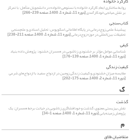
کارکرد خانواده
روابط ساختاری ابعادِ کارکرد خانواده با نستوهی خانواده در دانشجویان متأهل: با تمرکز
بر نقشِ میانجی خودکارآمدی
[دوره 11، شماره 1، 1400، صفحه 239-266]
کتاب‌سنجی
پیشینۀ علمی زوج‌درمانی در پایگاه اطلاعاتی اسکوپوس: تحلیل اسنادی و علم‌سنجی
تحقیقات بین‌المللی در حوزه زوج‌درمانی
[دوره 11، شماره 1، 1400، صفحه 211-238]
کیفی
شناسایی عوامل مؤثر بر خشنودی زناشویی در همسران خشنود: پژوهش داده بنیاد
[دوره 11، شماره 1، 1400، صفحه 139-176]
کیفیت زندگی
مقایسه میزان خشنودی و کیفیت زندگى زوجین در ازدواج سفید با ازدواج‌های شرعی
[دوره 11، شماره 2، 1400، صفحه 175-202]
گ
گذشت
نقش بهزیستی معنوی، گذشت و خودافشاگری زناشویی در خیانت برخط همسران: یک
پژوهش زمینه‌یابی
[دوره 11، شماره 1، 1400، صفحه 1-34]
م
متقاضیان طلاق