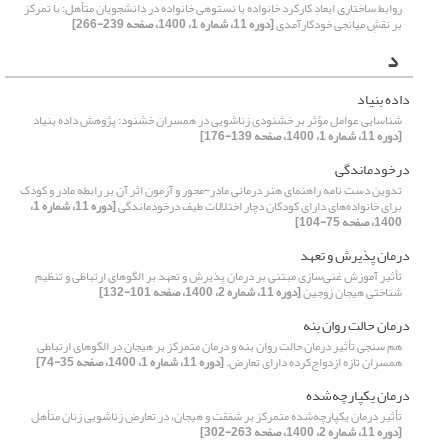
روابط ساختاری ابعادِ کارکرد خانواده با نستوهی خانواده در دانشجویان متأهل: با تمرکز
بر نقشِ میانجی خودکارآمدی
[دوره 11، شماره 1، 1400، صفحه 239-266]
د
داده بنیاد
شناسایی عوامل مؤثر بر خشنودی زناشویی در همسران خشنود: پژوهش داده بنیاد
[دوره 11، شماره 1، 1400، صفحه 139-176]
درخودماندگی
تدوین دست نامه راهنمای هنر درمانی مادر-محور و آزمون اثر آن بر رابطه مادر و کودک
برای خانواده‌های دارای کودکان دچار اختلالات طیف درخودماندگی
[دوره 11، شماره 1،
1400، صفحه 75-104]
درمان پذیرش و تعهد
تأثیر آموزش غنی‌سازی مبتنی بر درمان پذیرش و تعهد بر الگوهای ارتباطی و تنظیم
شناختی هیجان زوجین
[دوره 11، شماره 2، 1400، صفحه 101-132]
درمان حالت روان بنه
هم سنجی تأثیر درمان حالت روان بنه و درمان متمرکز بر هیجان در الگوهای ارتباطی
همسران تازه ازدواج‌کرده دارای تعارض.
[دوره 11، شماره 1، 1400، صفحه 35-74]
درمان یکپارچه‌شده
تأثیر درمان یکپارچه‌شده متمرکز بر شفقت و هیجان، در تعارض زناشویی زنان متأهل
[دوره 11، شماره 2، 1400، صفحه 263-302]