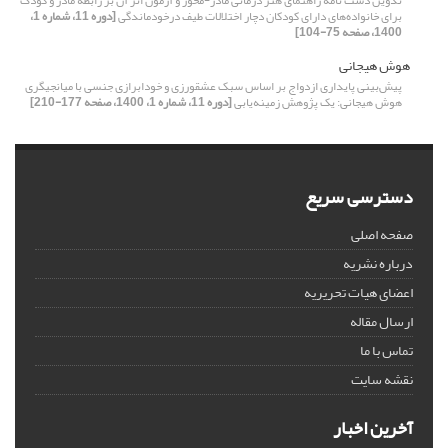
تدوین دست نامه راهنمای هنر درمانی مادر-محور و آزمون اثر آن بر رابطه مادر و کودک
برای خانواده‌های دارای کودکان دچار اختلالات طیف درخودماندگی
[دوره 11، شماره 1،
1400، صفحه 75-104]
هوش هیجانی
پیش‌بینی پایداری ازدواج بر اساس سبک عشق‏ورزی‏ و خودابرازی جنسی با میانجی‏گری
هوش هیجانی: یک پژوهش زمینه‌یابی
[دوره 11، شماره 1، 1400، صفحه 177-210]
دسترسی سریع
صفحه اصلی
درباره نشریه
اعضای هیات تحریریه
ارسال مقاله
تماس با ما
نقشه سایت
آخرین اخبار