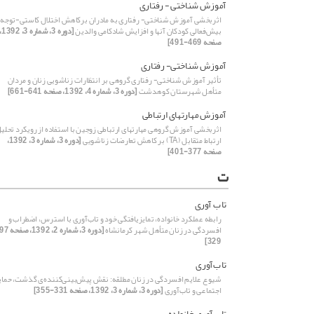
آموزش شناختی - رفتاری
اثربخشی آموزش شناختی- رفتاری به مادران برکاهش اختلال کاستی-توجه 
بیش‌فعالی کودکان آنها و افزایش شادکامی والدین
[دوره 3، شماره 3،
صفحه 469-491]
آموزش شناختی- رفتاری
تأثیر آموزش شناختی- رفتاری گروهی بر انتظارات زناشویی زنان و مردان
متأهل شهرستان کوهدشت
[دوره 3، شماره 4، 1392، صفحه 641-661]
آموزش مهارت‏های ارتباطی
اثربخشی آموزش گروهی مهارت‏های ارتباطی زوجین با استفاده از رویکرد تحلی
ارتباط متقابل (TA) بر کاهش تعارضات زناشویی
[دوره 3، شماره 3، 1392،
صفحه 377-401]
ت
تاب آوری
رابطه عملکرد خانواده، تمایزیافتگی خود و تاب‌آوری با استرس، اضطراب و
افسردگی در زنان متأهل شهر کرمانشاه
329]
تاب‌آوری
شیوع علایم افسردگی در زنان مطلقه: نقش پیش‌بینی‌کننده‌ی گذشت، حما
اجتماعی و تاب‌آوری
[دوره 3، شماره 3، 1392، صفحه 331-355]
تاب‌آوری خانواده