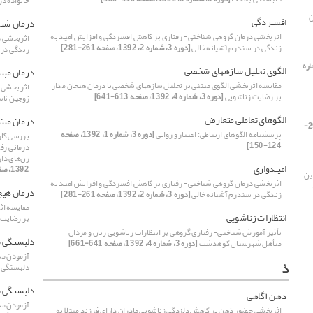
خانواده د
ن
افسـردگی
درمان شناخ
اثربخشی درمان گروهی شناختی- رفتاری بر کاهش افسردگی و افزایش امید به
اثربخشی د
زندگی در سندرم آشیانه خالی
[دوره 3، شماره 2، 1392، صفحه 261-281]
زندگی در 
 شماره
الگوی تحلیل سازه‏های شخصی
درمان مبتن
مقایسه اثربخشی الگوی مبتنی بر تحلیل سازه‏های شخصی با درمان هیجان مدار
اثر بخشی 
بر رضایت زناشویی
[دوره 3، شماره 4، 1392، صفحه 613-641]
زوجین ناس
الگوهای تعاملی متعارض
درمان مبتن
[دوره 3، شماره 2، 1392، صفحه 297-
پرسشنامه الگوهای ارتباطی: اعتبار و روایی
[دوره 3، شماره 1، 1392، صفحه
بررسی کار
124-150]
درمانی رفت
ز‌ن‌های د
امیـدواری
1392، صفحه 56-89]
ین
اثربخشی درمان گروهی شناختی- رفتاری بر کاهش افسردگی و افزایش امید به
ه 3،
درمان هیج
زندگی در سندرم آشیانه خالی
[دوره 3، شماره 2، 1392، صفحه 261-281]
مقایسه اث
انتظارات زناشویی
بر رضایت 
تأثیر آموزش شناختی- رفتاری گروهی بر انتظارات زناشویی زنان و مردان
دلبستگی ب
متأهل شهرستان کوهدشت
[دوره 3، شماره 4، 1392، صفحه 641-661]
آزمودن مد
ذ
دلبستگی 
دلبستگی ب
ذهن آگاهی
آزمودن مد
اثربخشی حضور ذهن بر کاهش دلزدگی زناشویی مادران دارای فرزند مبتلا به