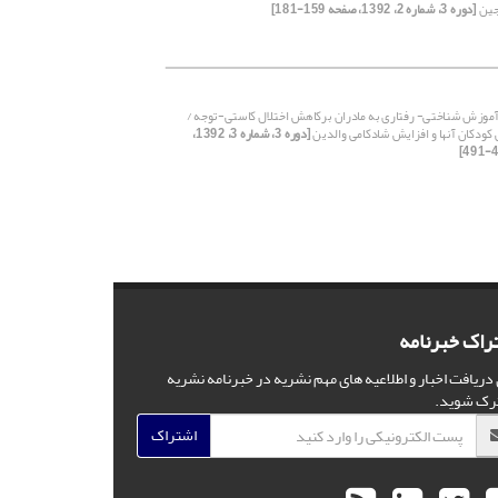
جین
[دوره 3، شماره 2، 1392، صفحه 159-181]
موزش شناختی- رفتاری به مادران برکاهش اختلال کاستی-توجه /
 کودکان آنها و افزایش شادکامی والدین
[دوره 3، شماره 3، 1392،
راک خبرنامه
 دریافت اخبار و اطلاعیه های مهم نشریه در خبرنامه نشریه
رک شوید.
اشتراک