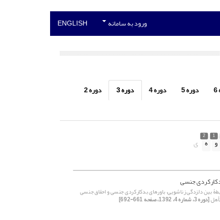
ورود به سامانه
ENGLISH
6
دوره 5
دوره 4
دوره 3
دوره 2
2
1
و
ه
ی
دکارکردی جنسی
طۀ بین دلزدگی زناشویی، باورهای بدکارکردی جنسی و احقاق جنسی
تأهل
[دوره 3، شماره 4، 1392، صفحه 661-692]