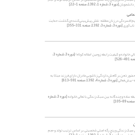
ر دانشجویان
[دوره 3، شماره 1، 1392، صفحه 1-22]
ماعی
م افسردگی در زنان مطلقه: نقش پیش‌بینی‌کننده‌ی گذشت، حمایت
تاب‌آوری
[دوره 3، شماره 3، 1392، صفحه 331-355]
ی خانواده و کیفیت رابطه زوجین (مقاله کوتاه)
[دوره 3، شماره 3،
ضور ذهن بر کاهش دلزدگی زناشویی مادران دارای فرزند مبتلا به
-بیش فعالی
[دوره 3، شماره 4، 1392، صفحه 591-613]
طه ساده و چندگانه بین سبک زندگی با تعالی خانواده
[دوره 3، شماره
سبک زندگی و پنج رگه اصلی شخصیتی بر اساس ترتیب تولد و حجم