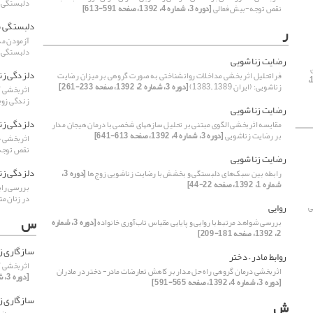
دلبستگی 
نقص توجه-بیش فعالی
[دوره 3، شماره 4، 1392، صفحه 591-613]
دلبستگی ب
ر
آزمودن مد
دلبستگی 
رضایت زناشویی
دلزدگی زن
فراتحلیل اثر بخشی مداخلات روانشناختی به صورت گروهی بر میزان رضایت
[دوره 3، شماره 3، 1392،
زناشویی: (ایران 1389 –1383)
[دوره 3، شماره 2، 1392، صفحه 233-261]
زندگی زو
رضایت زناشویی
دلزدگی زن
مقایسه اثربخشی الگوی مبتنی بر تحلیل سازه‏های شخصی با درمان هیجان مدار
بر رضایت زناشویی
[دوره 3، شماره 4، 1392، صفحه 613-641]
اثربخشی ح
نقص توجه
رضایت زناشویی
دلزدگی زن
رابطه بین سبک‌های دلبستگی و بخشش با رضایت زناشویی زوج‌ها
[دوره 3،
شماره 1، 1392، صفحه 22-44]
بررسی راب
در زنان م
روایی
ی
س
بررسی شواهد مرتبط با روایی و پایایی مقیاس تاب‌آوری خانواده
[دوره 3، شماره
2، 1392، صفحه 181-209]
سازگاری ز
روابط مادر – دختر
اثربخشی آ
اثربخشی درمان گروهی راه حل مدار بر کاهش تعارضات مادر- دختر در مادران
[دوره 3، شماره 2، 1392، صفحه 209-233]
[دوره 3، شماره 4، 1392، صفحه 565-591]
سازگاری ز
ش