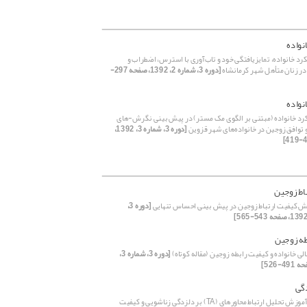
نواده
رد خانواده، تمایزیافتگی خود و تاب‌آوری با استرس، اضطراب و
ر زنان متأهل شهر کرمانشاه
[دوره 3، شماره 2، 1392، صفحه 297-
نواده
د خانواده (مبتنی بر الگوی مک مستر) در پیش بینی نگرش-های
 توافق زوجین در خانواده‌های شهر قزوین
[دوره 3، شماره 3، 1392،
اط زوجین
 کیفیت ارتباط زوجین در پیش بینی احساس تنهایی
[دوره 3،
طه زوجین
ی خانواده و کیفیت رابطه زوجین (مقاله کوتاه)
[دوره 3، شماره 3،
گی
اثربخشی آموزش تحلیل ارتباط محاوره‏ای (TA) بر دلزدگی زناشویی و کیفیت