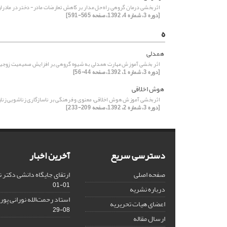
اثربخشی درمان گروهی راه حل مدار بر کاهش تعارضات مادر- دختر در مادرا
[دوره 3، شماره 4، 1392، صفحه 565-591]
ه
همدلی
اثر بخشی آموزش مهارت همدلی به شیوه گروهی بر افزایش صمیمیت زوجی
[دوره 3، شماره 1، 1392، صفحه 44-56]
هوش اخلاقی
اثربخشی آموزش هوش اخلاقی، معنوی و فرهنگی بر ناسازگاری زناشویی زنا
[دوره 3، شماره 2، 1392، صفحه 209-233]
دسترسی سریع
آخرین اخبار
صفحه اصلی
ارتقای جایگاه دانشی دکتر 
01-01
درباره نشریه
استاد رحمت‌الله نورانی پو
اعضای هیات تحریریه
08-29
ارسال مقاله