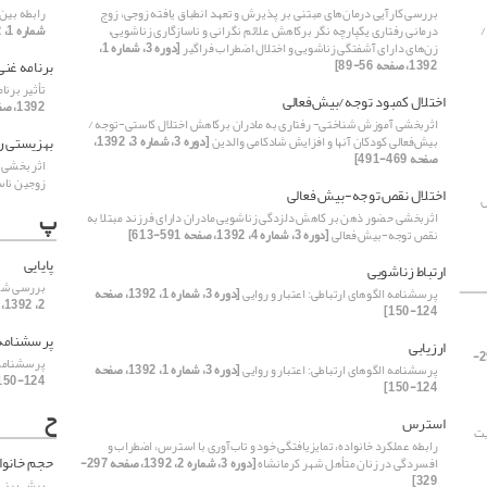
بررسی کارآیی درمان‌های مبتنی بر پذیرش و تعهد انطباق یافته زوجی، زوج
رابطه بین
/
درمانی رفتاری یکپارچه نگر برکاهش علائم نگرانی و ناسازگاری زناشویی،
شماره 1، 1392، صفحه 22-44]
 1392،
ز‌ن‌های دارای آشفتگی زناشویی و اختلال اضطراب فراگیر
[دوره 3، شماره 1،
برنامه غنی
1392، صفحه 56-89]
تأثیر برنا
اختلال کمبود توجه/بیش‌فعالی
1392، صفحه 527-543]
اثربخشی آموزش شناختی- رفتاری به مادران برکاهش اختلال کاستی-توجه /
بهزیستی ر
بیش‌فعالی کودکان آنها و افزایش شادکامی والدین
[دوره 3، شماره 3، 1392،
صفحه 469-491]
اثر بخشی 
زوجین ناس
اختلال نقص توجه-بیش فعالی
ل
پ
اثربخشی حضور ذهن بر کاهش دلزدگی زناشویی مادران دارای فرزند مبتلا به
نقص توجه-بیش فعالی
[دوره 3، شماره 4، 1392، صفحه 591-613]
پایایی
ارتباط زناشویی
بررسی شواه
پرسشنامه الگوهای ارتباطی: اعتبار و روایی
[دوره 3، شماره 1، 1392، صفحه
2، 1392، صفحه 181-209]
124-150]
پرسشنامه 
ارزیابی
[دوره 3، شماره 2، 1392، صفحه 297-
پرسشنامه ا
پرسشنامه الگوهای ارتباطی: اعتبار و روایی
[دوره 3، شماره 1، 1392، صفحه
124-150]
124-150]
ح
استرس
یت
رابطه عملکرد خانواده، تمایزیافتگی خود و تاب‌آوری با استرس، اضطراب و
حجم خانوا
افسردگی در زنان متأهل شهر کرمانشاه
[دوره 3، شماره 2، 1392، صفحه 297-
329]
پیش بینی 