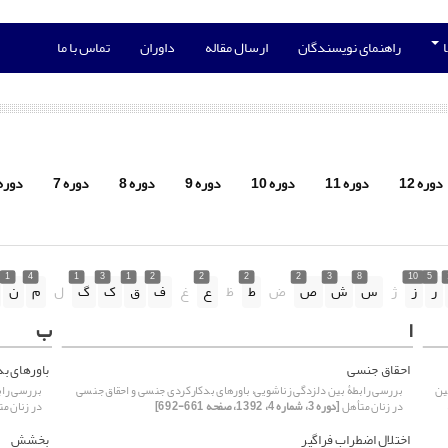
ا
راهنمای نویسندگان
ارسال مقاله
داوران
تماس با ما
دوره 12
دوره 11
دوره 10
دوره 9
دوره 8
دوره 7
دوره 
1
4
1
3
1
2
2
2
2
3
8
10
5
ر
ز
ژ
س
ش
ص
ض
ط
ظ
ع
غ
ف
ق
ک
گ
ل
م
ن
ا
ب
احقاق جنسی
باورهای ب
ین
بررسی رابطۀ بین دلزدگی زناشویی، باورهای بدکارکردی جنسی و احقاق جنسی
بررسی راب
ه 3،
در زنان متأهل
[دوره 3، شماره 4، 1392، صفحه 661-692]
در زنان م
اختلال اضطراب فراگیر
بخشش