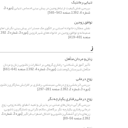
تنهایی رمانتیک
بررسی نقش کیفیت ارتباط زوجین در پیش بینی احساس تنهایی
[دوره 3،
شماره 4، 1392، صفحه 543-565]
توافق زوجین
نقش عملکرد خانواده (مبتنی بر الگوی مک مستر) در پیش بینی نگرش-های
صمیمانه و توافق زوجین در خانواده‌های شهر قزوین
صفحه 401-419]
ز
زنان و مردان متأهل
تأثیر آموزش شناختی- رفتاری گروهی بر انتظارات زناشویی زنان و مردان
متأهل شهرستان کوهدشت
[دوره 3، شماره 4، 1392، صفحه 641-661]
زوج درمانی
بررسی اثربخشی زوج درمانی سیستمی – رفتاری بر افزایش سازگاری زناشوی
[دوره 3، شماره 2، 1392، صفحه 281-297]
زوج درمانی رفتاری یکپارچه نگر
بررسی کارآیی درمان‌های مبتنی بر پذیرش و تعهد انطباق یافته زوجی، زوج
درمانی رفتاری یکپارچه نگر برکاهش علائم نگرانی و ناسازگاری زناشویی،
ز‌ن‌های دارای آشفتگی زناشویی و اختلال اضطراب فراگیر
[دوره 3، شماره 1،
1392، صفحه 56-89]
زوجین