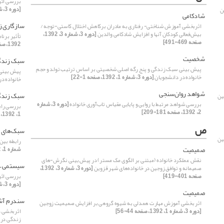
بررسی اثر
[دوره 3، شماره 2، 1392، صفحه 281-297]
ن
شادکامی
سازگاری ز
اثربخشی آموزش شناختی- رفتاری به مادران برکاهش اختلال کاستی-توجه /
بیش‌فعالی کودکان آنها و افزایش شادکامی والدین
[دوره 3، شماره 3، 1392،
تأثیر برنا
صفحه 469-491]
1392، صفحه 527-543]
شخصیت
سبک زندگ
پیش بینی سبک زندگی و پنج رگه اصلی شخصیتی بر اساس ترتیب تولد و حجم
پیش بینی 
خانواده در دانشجویان
[دوره 3، شماره 1، 1392، صفحه 1-22]
خانواده د
شواهد روان‌سنجی
سبک زندگ
ین
ه 3،
بررسی شواهد مرتبط با روایی و پایایی مقیاس تاب‌آوری خانواده
[دوره 3، شماره
بررسی راب
2، 1392، صفحه 181-209]
1، 1392، صفحه 89-105]
ص
سبک‌های 
ین
رابطه بین
ه 3،
صمیمیت
شماره 1، 1392، صفحه 22-44]
نقش عملکرد خانواده (مبتنی بر الگوی مک مستر) در پیش بینی نگرش-های
سیستمی – 
صمیمانه و توافق زوجین در خانواده‌های شهر قزوین
[دوره 3، شماره 3، 1392،
صفحه 401-419]
بررسی اثر
[دوره 3، شماره 2، 1392، صفحه 281-297]
صمیمیت
سندرم آشی
اثر بخشی آموزش مهارت همدلی به شیوه گروهی بر افزایش صمیمیت زوجین
[دوره 3، شماره 1، 1392، صفحه 44-56]
اثربخشی د
زندگی در 