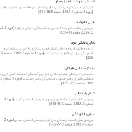
تعارض و درمان راه حل مدار
اثربخشی درمان گروهی راه حل مدار بر کاهش تعارضات مادر- دختر در مادرا
[دوره 3، شماره 4، 1392، صفحه 565-591]
تعالی خانواده
بررسی رابطه ساده و چندگانه بین سبک زندگی با تعالی خانواده
[دوره 3،
1، 1392، صفحه 89-105]
تمایزیافتگی خود
رابطه عملکرد خانواده، تمایزیافتگی خود و تاب‌آوری با استرس، اضطراب و
افسردگی در زنان متأهل شهر کرمانشاه
329]
تنظیم شناختی هیجان
مقایسه راهبردهای تنظیم شناختی هیجان و آمیختگی اندیشه-کنش در زوج
متقاضی طلاق و زوجین عادی: با میانجی گری نقش جنسیت
[دوره 3، شمار
1392، صفحه 355-377]
تنهایی اجتماعی
بررسی نقش کیفیت ارتباط زوجین در پیش بینی احساس تنهایی
[دوره 3،
شماره 4، 1392، صفحه 543-565]
تنهایی خانوادگی
بررسی نقش کیفیت ارتباط زوجین در پیش بینی احساس تنهایی
[دوره 3،
شماره 4، 1392، صفحه 543-565]