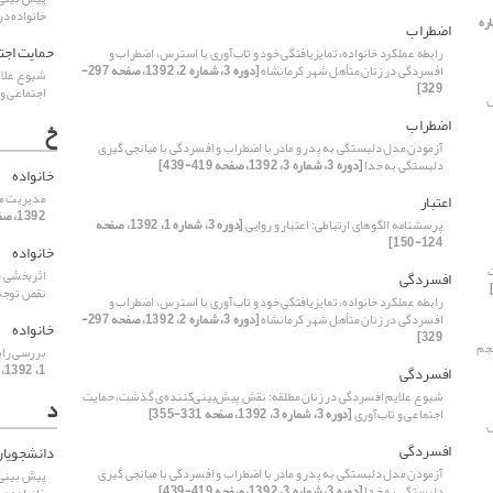
خانواده د
شماره
اضطراب
حمایت اجت
رابطه عملکرد خانواده، تمایزیافتگی خود و تاب‌آوری با استرس، اضطراب و
افسردگی در زنان متأهل شهر کرمانشاه
[دوره 3، شماره 2، 1392، صفحه 297-
شیوع علای
329]
اجتماعی و 
ل
اضطراب
خ
آزمودن مدل دلبستگی به پدر و مادر با اضطراب و افسردگی با میانجی گیری
دلبستگی به خدا
[دوره 3، شماره 3، 1392، صفحه 419-439]
خانواده
مدیریت مال
اعتبار
1392، صفحه 491-526]
پرسشنامه الگوهای ارتباطی: اعتبار و روایی
[دوره 3، شماره 1، 1392، صفحه
124-150]
خانواده
اثربخشی ح
افسردگی
نقص توجه
رابطه عملکرد خانواده، تمایزیافتگی خود و تاب‌آوری با استرس، اضطراب و
افسردگی در زنان متأهل شهر کرمانشاه
[دوره 3، شماره 2، 1392، صفحه 297-
خانواده
329]
جم
بررسی راب
1، 1392، صفحه 89-105]
افسردگی
شیوع علایم افسردگی در زنان مطلقه: نقش پیش‌بینی‌کننده‌ی گذشت، حمایت
د
اجتماعی و تاب‌آوری
[دوره 3، شماره 3، 1392، صفحه 331-355]
ل
افسردگی
دانشجویان
آزمودن مدل دلبستگی به پدر و مادر با اضطراب و افسردگی با میانجی گیری
پیش بینی 
دلبستگی به خدا
[دوره 3، شماره 3، 1392، صفحه 419-439]