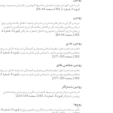
اثر بخشی آموزش مهارت همدلی به شیوه گروهی بر افزایش صمیمیت زوجی
[دوره 3، شماره 1، 1392، صفحه 44-56]
زوجین
بررسی کارآیی درمان‌های مبتنی بر پذیرش و تعهد انطباق یافته زوجی، زوج
درمانی رفتاری یکپارچه نگر برکاهش علائم نگرانی و ناسازگاری زناشویی،
ز‌ن‌های دارای آشفتگی زناشویی و اختلال اضطراب فراگیر
[دوره 3، شماره 1،
1392، صفحه 56-89]
زوجین عادی
مقایسه راهبردهای تنظیم شناختی هیجان و آمیختگی اندیشه-کنش در زوج
متقاضی طلاق و زوجین عادی: با میانجی گری نقش جنسیت
[دوره 3، شمار
1392، صفحه 355-377]
زوجین متقاضی طلاق
مقایسه راهبردهای تنظیم شناختی هیجان و آمیختگی اندیشه-کنش در زوج
متقاضی طلاق و زوجین عادی: با میانجی گری نقش جنسیت
[دوره 3، شمار
1392، صفحه 355-377]
زوجین ناسازگار
اثر بخشی درمان مبتنی بر بهبود کیفیت زندگی بر بهزیستی روانشناختی
زوجین ناسازگار
[دوره 3، شماره 1، 1392، صفحه 105-124]
زوج‌ها
تأثیر برنامه غنی‌سازی ارتباط بر سازگاری زناشویی زوج‌ها
[دوره 3، شماره 4،