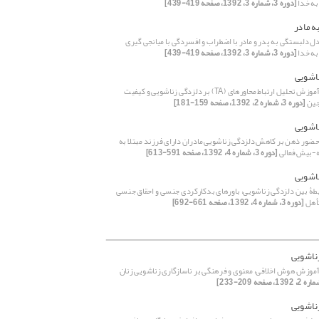
به خدا
[دوره 3، شماره 3، 1392، صفحه 419-439]
ه مادر
ل دلبستگی به پدر و مادر با اضطراب و افسردگی با میانجی گیری
به خدا
[دوره 3، شماره 3، 1392، صفحه 419-439]
اشویی
اثربخشی آموزش تحلیل ارتباط محاوره‏ای (TA) بر دلزدگی زناشویی و کیفیت
جین
[دوره 3، شماره 2، 1392، صفحه 159-181]
اشویی
ضور ذهن بر کاهش دلزدگی زناشویی مادران دارای فرزند مبتلا به
-بیش فعالی
[دوره 3، شماره 4، 1392، صفحه 591-613]
اشویی
طۀ بین دلزدگی زناشویی، باورهای بدکارکردی جنسی و احقاق جنسی
تأهل
[دوره 3، شماره 4، 1392، صفحه 661-692]
ناشویی
موزش هوش اخلاقی، معنوی و فرهنگی بر ناسازگاری زناشویی زنان
ناشویی