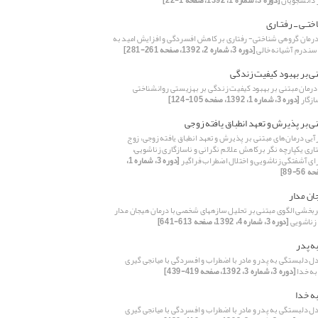
ر دانشجویان
[دوره 3، شماره 1، 1392، صفحه 1-22]
تـی ــ رفتـاری
رمان گروهی شناختی- رفتاری بر کاهش افسردگی و افزایش امید به
سندرم آشیانه خالی
[دوره 3، شماره 2، 1392، صفحه 261-281]
ی بر بهبود کیفیت زندگی
درمان مبتنی بر بهبود کیفیت زندگی بر بهزیستی روانشناختی
ازگار
[دوره 3، شماره 1، 1392، صفحه 105-124]
ی بر پذیرش و تعهد انطباق یافته زوجی
آیی درمان‌های مبتنی بر پذیرش و تعهد انطباق یافته زوجی، زوج
اری یکپارچه نگر برکاهش علائم نگرانی و ناسازگاری زناشویی،
ارای آشفتگی زناشویی و اختلال اضطراب فراگیر
[دوره 3، شماره 1،
ان مدار
ربخشی الگوی مبتنی بر تحلیل سازه‏های شخصی با درمان هیجان مدار
زناشویی
[دوره 3، شماره 4، 1392، صفحه 613-641]
ه پدر
ل دلبستگی به پدر و مادر با اضطراب و افسردگی با میانجی گیری
به خدا
[دوره 3، شماره 3، 1392، صفحه 419-439]
ه خدا
ل دلبستگی به پدر و مادر با اضطراب و افسردگی با میانجی گیری