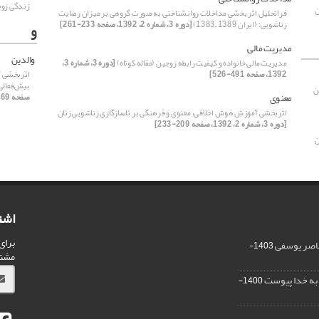
زندگی زو
ن
فراتحلیل اثر بخشی مداخلات روانشناختی به صورت گروهی بر میزان رضایت
زناشویی: (ایران 1389 –1383)
[دوره 3، شماره 2، 1392، صفحه 233-261]
و
مدیریت مالی
والدین
مدیریت مالی خانواده و کیفیت رابطه زوجین (مقاله کوتاه)
[دوره 3، شماره 3،
1392، صفحه 491-526]
اثربخشی آ
بیش‌فعالی
ن
معنوی
صفحه 469-491]
اثربخشی آموزش هوش اخلاقی، معنوی و فرهنگی بر ناسازگاری زناشویی زنان
[دوره 3، شماره 2، 1392، صفحه 209-233]
ن
اشت
برای
ناصر یوسفی
1403-
مشت
ر به خدا پیوست
1400-