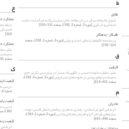
ط
ع
طلاق
عملکرد خا
شیوع علایم افسردگی در زنان مطلقه: نقش پیش‌بینی‌کننده‌ی گذشت، حمایت
اجتماعی و تاب‌آوری
[دوره 3، شماره 3، 1392، صفحه 331-355]
رابطه عملک
افسردگی د
طلبکار-بدهکار
329]
پرسشنامه الگوهای ارتباطی: اعتبار و روایی
[دوره 3، شماره 1، 1392، صفحه
عملکرد خا
124-150]
نقش عملکر
ق
صمیمانه و
صفحه 401-419]
قزوین
ک
ن
نقش عملکرد خانواده (مبتنی بر الگوی مک مستر) در پیش بینی نگرش-های
صمیمانه و توافق زوجین در خانواده‌های شهر قزوین
[دوره 3، شماره 3، 1392،
کیفیت ارتب
صفحه 401-419]
بررسی نقش
م
شماره 4، 1392، صفحه 543-565]
کیفیت راب
یت
مادران
مدیریت مال
اثربخشی آموزش شناختی- رفتاری به مادران برکاهش اختلال کاستی-توجه /
1392، صفحه 491-526]
بیش‌فعالی کودکان آنها و افزایش شادکامی والدین
[دوره 3، شماره 3، 1392،
صفحه 469-491]
کیفیت زند
مداخلات روانشناختی