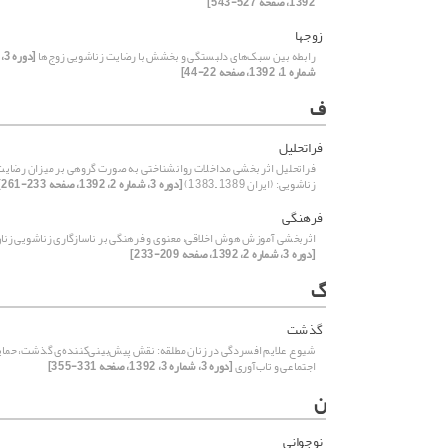
1392، صفحه 527-543]
زوج‏ها
رابطه بین سبک‌های دلبستگی و بخشش با رضایت زناشویی زوج‌ها
[دوره 3،
شماره 1، 1392، صفحه 22-44]
ف
فراتحلیل
فراتحلیل اثر بخشی مداخلات روانشناختی به صورت گروهی بر میزان رضایت
زناشویی: (ایران 1389 –1383)
[دوره 3، شماره 2، 1392، صفحه 233-261]
فرهنگی
اثربخشی آموزش هوش اخلاقی، معنوی و فرهنگی بر ناسازگاری زناشویی زنا
[دوره 3، شماره 2، 1392، صفحه 209-233]
گ
گذشت
شیوع علایم افسردگی در زنان مطلقه: نقش پیش‌بینی‌کننده‌ی گذشت، حما
اجتماعی و تاب‌آوری
[دوره 3، شماره 3، 1392، صفحه 331-355]
ن
نوجوانی