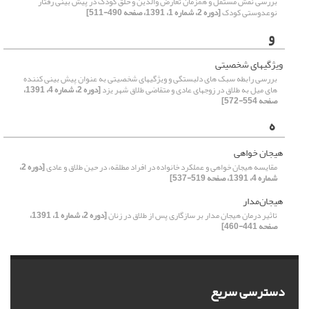
بررسی نقش مستقل و همزمان تعارض والدین و خلق کودک در پیش بینی رفتار
نوعدوستی کودک
[دوره 2، شماره 1، 1391، صفحه 490-511]
و
ویژگیهای شخصیتی
بررسی رابطه سبک های دلبستگی و ویژگیهای شخصیتی به عنوان پیش بینی کننده
های میل به طلاق در زوجهای عادی و متقاضی طلاق شهر یزد
[دوره 2، شماره 4، 1391،
صفحه 554-572]
ه
هیجان خواهی
مقایسه هیجان خواهی و عملکرد خانواده در افراد مطلقه، در حین طلاق و عادی
[دوره 2،
شماره 4، 1391، صفحه 519-537]
هیجان‌مدار
تاثیر درمان هیجان مدار بر سازگاری پس از طلاق در زنان
[دوره 2، شماره 1، 1391،
صفحه 441-460]
دسترسی سریع