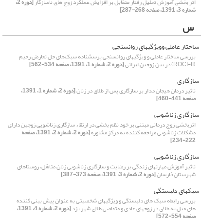
اثر بخشی آموزش تحلیل رفتار متقابل بر افزایش عملکرد زوج ‌های ناسازگار
[دوره 2،
شماره 3، 1391، صفحه 268-287]
س
ساختار عاملی وویژگی‏های روان‎سنجی
بررسی ساختار عاملی و ویژگی‎های روان‎سنجی پرسشنامه سبک‌های حل تعارض رحیم
(ROCI-II) در بین زوجین ایرانی
[دوره 2، شماره 1، 1391، صفحه 534-562]
سازگاری
تاثیر درمان هیجان مدار بر سازگاری پس از طلاق در زنان
[دوره 2، شماره 1، 1391،
صفحه 441-460]
سازگاری زناشویی
اثربخشی زوج درمانی مبتنی بر خود نظم بخشی در ارتقاء سازگاری زناشویی زوجین دارای
مشکلات زناشویی مراجعه کننده به مرکز مشاوره
[دوره 2، شماره 2، 1391، صفحه
222-234]
سازگاری زناشویی
تاثیر آموزش مهارت‏های زندگی بر رضایت و سازگاری زناشویی زنان متاهّل، روستاهای
شهرستان فارسان
[دوره 2، شماره 3، 1391، صفحه 373-387]
سبکهای دلبستگی
بررسی رابطه سبک های دلبستگی و ویژگیهای شخصیتی به عنوان پیش بینی کننده
های میل به طلاق در زوجهای عادی و متقاضی طلاق شهر یزد
[دوره 2، شماره 4، 1391،
صفحه 554-572]