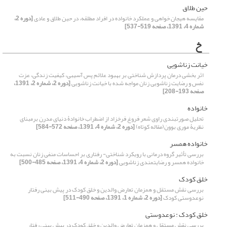
حین طلاق
مقایسه هیجان خواهی و عملکرد خانواده در افراد مطلقه، در حین طلاق و عادی
[دوره 2،
شماره 4، 1391، صفحه 519-537]
خ
خیانت زناشویی
اثر بخشی درمان پردازش شناختی بر بهبود علائم پس آسیبی، کیفیت زندگی، عزت
نفس و رضایت زناشویی زنان مواجه شده با خیانت زناشویی
[دوره 2، شماره 2، 1391،
صفحه 193-208]
خانواده
تحلیل صورتبندی راوی شعر فروغ فرخزاد از اضطراب خانوادۀ دنیای مدرن برمبنای
نظریۀ موری بوون(مقاله کوتاه)
[دوره 2، شماره 4، 1391، صفحه 572-584]
خانواده همسر
بررسی تأثیر گروه درمانی با رویکرد شناختی- رفتاری بر احساسات منفی زنان نسبت به
خانواده همسر و رضایتمندی زناشویی
[دوره 2، شماره 4، 1391، صفحه 485-500]
خلق کودک
بررسی نقش مستقل و همزمان تعارض والدین و خلق کودک در پیش بینی رفتار
نوعدوستی کودک
[دوره 2، شماره 1، 1391، صفحه 490-511]
خلق کودک : نوعدوستی
بررسی نقش مستقل و همزمان تعارض والدین و خلق کودک در پیش بینی رفتار