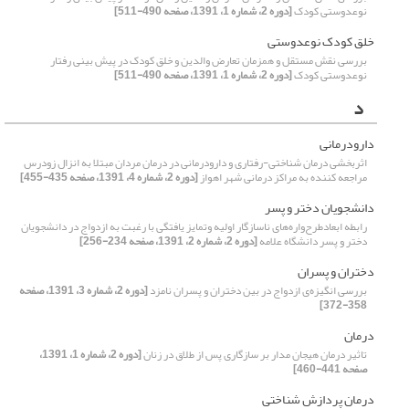
نوعدوستی کودک
[دوره 2، شماره 1، 1391، صفحه 490-511]
خلق کودک نوعدوستی
بررسی نقش مستقل و همزمان تعارض والدین و خلق کودک در پیش بینی رفتار
نوعدوستی کودک
[دوره 2، شماره 1، 1391، صفحه 490-511]
د
دارودرمانی
اثربخشی درمان شناختی-رفتاری و دارودرمانی در درمان مردان مبتلا به انزال زودرس
مراجعه کننده به مراکز درمانی شهر اهواز
[دوره 2، شماره 4، 1391، صفحه 435-455]
دانشجویان دختر و پسر
رابطه ابعادطرح‌واره‌های ناسازگار اولیه وتمایز یافتگی با رغبت به ازدواج در دانشجویان
دختر و پسر دانشگاه علامه
[دوره 2، شماره 2، 1391، صفحه 234-256]
دختران و پسران
بررسی انگیزه‌ی ازدواج در بین دختران و پسران نامزد
[دوره 2، شماره 3، 1391، صفحه
358-372]
درمان
تاثیر درمان هیجان مدار بر سازگاری پس از طلاق در زنان
[دوره 2، شماره 1، 1391،
صفحه 441-460]
درمان پردازش شناختی