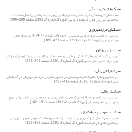
سبک های دل‌بستگی
سبک‌های دل‌بستگی، فرایندهای تعامل زناشویی و رضایت زناشویی: مدل معادلات
ساختاری (برازش مدل خانواده درمانی)
[دوره 2، شماره 3، 1391، صفحه 288-306]
سبکهای فرزندپروری
بررسی اثربخشی بازی درمانی مبتنی بر رابطه والد –کودک (CPRT) بر سبک های
فرزندپروری
[دوره 2، شماره 1، 1391، صفحه 473-389]
سردمزاجی زنان
بررسی اثربخشی درمان شناختی – رفتاری بر سردمزاجی زنان و صمیمیت زوجین در زنان
سردمزاج شهر بندر عباس
[دوره 2، شماره 3، 1391، صفحه 307-321]
سرد مزاجی زنان
اثربخشی رویکرد خانواده درمانی مبتنی بر حضور ذهن بر سرد مزاجی زنان در آستانه‌ی
طلاق
[دوره 2، شماره 3، 1391، صفحه 412-425]
سلامت روانی
بررسی تاثیر آموزش مداخله ای گروهی شناختی رفتاری مذهبی بر سلامت روانی زوج
های نابارور شهراصفهان
[دوره 2، شماره 2، 1391، صفحه 151-162]
سلامت عمومی و بزهکاران
مقایسه سبک های فرزند پروری خانواده، عزت نفس و سلامت عمومی نوجوانان پسر
بزهکار و عادی در کرمانشاه
[دوره 2، شماره 2، 1391، صفحه 178-192]