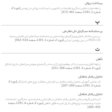
بهداشت روان
رابطه مهارت های زندگی و تعارضات زناشویی با بهداشت روانی در زوجین
[دوره 2،
شماره 1، 1391، صفحه 461-472]
پ
پرسشنامه‎ سبک‎های حل تعارض
بررسی ساختار عاملی و ویژگی‎های روان‎سنجی پرسشنامه سبک‌های حل تعارض رحیم
(ROCI-II) در بین زوجین ایرانی
[دوره 2، شماره 1، 1391، صفحه 534-562]
ت
تأهل
رابطة تأهل و جنسیت با اثر موقعیتهای آزارنده در کُنشهای هوشی مراجعان دارای اختلال
[دوره 2، شماره 3، 1391، صفحه 388-411]
تحلیل رفتار متقابل
اثر بخشی آموزش تحلیل رفتار متقابل بر افزایش عملکرد زوج ‌های ناسازگار
[دوره 2،
شماره 3، 1391، صفحه 268-287]
تحلیل رفتار متقابل
اثربخشی گروه درمانی تحلیل رفتار متقابل بر افزایش رضایتمندی، سازگاری، احساسات
مثبت، و صمیمیت زوج‌های دارای تجربه طلاق عاطفی
[دوره 2، شماره 4، 1391، صفحه
455-485]