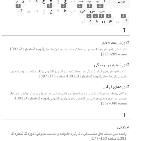
آ
ا
ب
پ
ت
ث
ج
چ
ح
خ
د
ذ
ر
ز
همه
3
6
6
2
1
12
ژ
س
ش
ص
ض
ط
ظ
ع
غ
ف
ق
ک
2
1
3
3
2
گ
ل
م
ن
و
ه
ی
آ
آموزش معنامحور
اثربخشی آموزش معنا-محور بر عملکرد خانواده زنان متاهل
[دوره 2، شماره 2، 1391،
صفحه 209-221]
آموزش‏مهارت‏های‏ز‏ندگی
تاثیر آموزش مهارت‏های زندگی بر رضایت و سازگاری زناشویی زنان متاهّل، روستاهای
شهرستان فارسان
[دوره 2، شماره 3، 1391، صفحه 373-387]
آموزه‌های قرآنی
طرّاحی و مقایسه‌ی اثربخشی دو برنامه‌ی درمانی مبتنی بر اصول درمان روایتی و درمان
مبتنی بر آموزه ‌های قرآنی در کاهش تعارض‏های زناشویی
[دوره 2، شماره 3، 1391،
صفحه 340-357]
ا
اجتنابی
رابطه بین سبک های دلبستگی با کارکرد خانواده و سلامت عمومی
[دوره 2، شماره 2،
1391، صفحه 163-177]