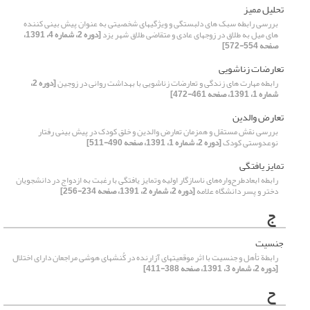
تحلیل ممیز
بررسی رابطه سبک های دلبستگی و ویژگیهای شخصیتی به عنوان پیش بینی کننده
های میل به طلاق در زوجهای عادی و متقاضی طلاق شهر یزد
[دوره 2، شماره 4، 1391،
صفحه 554-572]
تعارضات زناشویی
رابطه مهارت های زندگی و تعارضات زناشویی با بهداشت روانی در زوجین
[دوره 2،
شماره 1، 1391، صفحه 461-472]
تعارض والدین
بررسی نقش مستقل و همزمان تعارض والدین و خلق کودک در پیش بینی رفتار
نوعدوستی کودک
[دوره 2، شماره 1، 1391، صفحه 490-511]
تمایز یافتگی
رابطه ابعادطرح‌واره‌های ناسازگار اولیه وتمایز یافتگی با رغبت به ازدواج در دانشجویان
دختر و پسر دانشگاه علامه
[دوره 2، شماره 2، 1391، صفحه 234-256]
ج
جنسیت
رابطة تأهل و جنسیت با اثر موقعیتهای آزارنده در کُنشهای هوشی مراجعان دارای اختلال
[دوره 2، شماره 3، 1391، صفحه 388-411]
ح