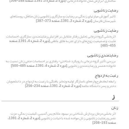
ساختاری (برازش مدل خانواده درمانی)
[دوره 2، شماره 3، 1391، صفحه 288-306]
رضایت زناشویی
تاثیر آموزش مهارت‏های زندگی بر رضایت و سازگاری زناشویی زنان متاهّل، روستاهای
شهرستان فارسان
[دوره 2، شماره 3، 1391، صفحه 373-387]
رضایت زناشویی
اثربخشی گروه درمانی تحلیل رفتار متقابل بر افزایش رضایتمندی، سازگاری، احساسات
مثبت، و صمیمیت زوج‌های دارای تجربه طلاق عاطفی
[دوره 2، شماره 4، 1391، صفحه
455-485]
رضایتمندی زناشویی
بررسی تأثیر گروه درمانی با رویکرد شناختی- رفتاری بر احساسات منفی زنان نسبت به
خانواده همسر و رضایتمندی زناشویی
[دوره 2، شماره 4، 1391، صفحه 485-500]
رغبت به ازدواج
رابطه ابعادطرح‌واره‌های ناسازگار اولیه وتمایز یافتگی با رغبت به ازدواج در دانشجویان
دختر و پسر دانشگاه علامه
[دوره 2، شماره 2، 1391، صفحه 234-256]
ز
زنان
اثر بخشی درمان پردازش شناختی بر بهبود علائم پس آسیبی، کیفیت زندگی، عزت
نفس و رضایت زناشویی زنان مواجه شده با خیانت زناشویی
[دوره 2، شماره 2، 1391،
صفحه 193-208]