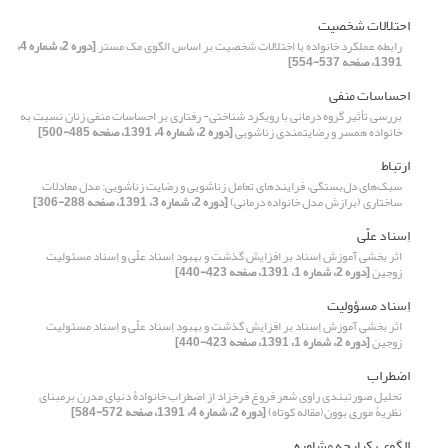
احتلالات شخصیت
رابطه عملکرد خانواده با اختلالات شخصیت بر اساس الگوی مک مستر
[دوره 2، شماره 4،
1391، صفحه 537-554]
احساسات منفی
بررسی تأثیر گروه درمانی با رویکرد شناختی- رفتاری بر احساسات منفی زنان نسبت به
خانواده همسر و رضایتمندی زناشویی
[دوره 2، شماره 4، 1391، صفحه 485-500]
ارتباط
سبک‌های دل‌بستگی، فرایندهای تعامل زناشویی و رضایت زناشویی: مدل معادلات
ساختاری (برازش مدل خانواده درمانی)
[دوره 2، شماره 3، 1391، صفحه 288-306]
اِسناد علّی
اثر بخشی آموزش اِسناد بر افزایش گذشت و بهبود اِسناد علّی و اِسناد مسئولیت
زوجین
[دوره 2، شماره 1، 1391، صفحه 423-440]
اِسناد مسؤولیت
اثر بخشی آموزش اِسناد بر افزایش گذشت و بهبود اِسناد علّی و اِسناد مسئولیت
زوجین
[دوره 2، شماره 1، 1391، صفحه 423-440]
اضطراب
تحلیل صورتبندی راوی شعر فروغ فرخزاد از اضطراب خانوادۀ دنیای مدرن برمبنای
نظریۀ موری بوون(مقاله کوتاه)
[دوره 2، شماره 4، 1391، صفحه 572-584]
الگوی یکپارچه مشاوره