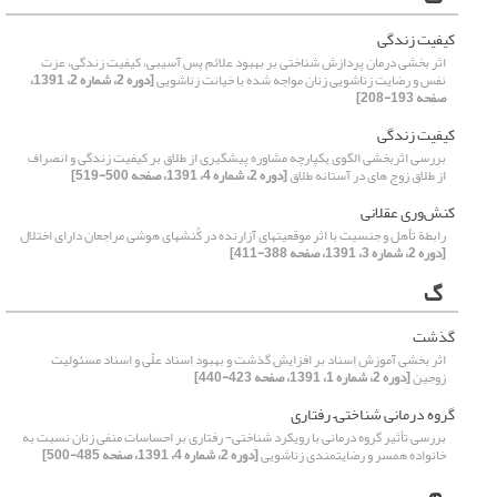
کیفیت زندگی
اثر بخشی درمان پردازش شناختی بر بهبود علائم پس آسیبی، کیفیت زندگی، عزت
نفس و رضایت زناشویی زنان مواجه شده با خیانت زناشویی
[دوره 2، شماره 2، 1391،
صفحه 193-208]
کیفیت زندگی
بررسی اثربخشی الگوی یکپارچه مشاوره پیشگیری از طلاق بر کیفیت زندگی و انصراف
از طلاق زوج های در آستانه طلاق
[دوره 2، شماره 4، 1391، صفحه 500-519]
کنش‌وری عقلانی
رابطة تأهل و جنسیت با اثر موقعیتهای آزارنده در کُنشهای هوشی مراجعان دارای اختلال
[دوره 2، شماره 3، 1391، صفحه 388-411]
گ
گذشت
اثر بخشی آموزش اِسناد بر افزایش گذشت و بهبود اِسناد علّی و اِسناد مسئولیت
زوجین
[دوره 2، شماره 1، 1391، صفحه 423-440]
گروه درمانی شناختی– رفتاری
بررسی تأثیر گروه درمانی با رویکرد شناختی- رفتاری بر احساسات منفی زنان نسبت به
خانواده همسر و رضایتمندی زناشویی
[دوره 2، شماره 4، 1391، صفحه 485-500]
م