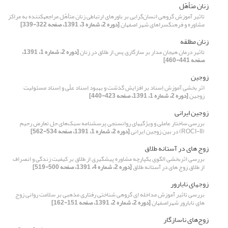
زنان متأهّل
تاثیر آموزش گروهی انسان‌گرایی بر باورهای ارتباطی زنان متأهّل مراجعه‏کننده به مراکز
مشاوره و فرهنگسراهای شهر اصفهان
[دوره 2، شماره 3، 1391، صفحه 322-339]
زنان مطلقه
تاثیر درمان هیجان مدار بر سازگاری پس از طلاق در زنان
[دوره 2، شماره 1، 1391،
صفحه 441-460]
زوجین
اثر بخشی آموزش اِسناد بر افزایش گذشت و بهبود اِسناد علّی و اِسناد مسئولیت
زوجین
[دوره 2، شماره 1، 1391، صفحه 423-440]
زوجین ایرانی
بررسی ساختار عاملی و ویژگی‎های روان‎سنجی پرسشنامه سبک‌های حل تعارض رحیم
(ROCI-II) در بین زوجین ایرانی
[دوره 2، شماره 1، 1391، صفحه 534-562]
زوج های در آستانه طلاق
بررسی اثربخشی الگوی یکپارچه مشاوره پیشگیری از طلاق بر کیفیت زندگی و انصراف
از طلاق زوج های در آستانه طلاق
[دوره 2، شماره 4، 1391، صفحه 500-519]
زوجهای نابارور
بررسی تاثیر آموزش مداخله ای گروهی شناختی رفتاری مذهبی بر سلامت روانی زوج
های نابارور شهراصفهان
[دوره 2، شماره 2، 1391، صفحه 151-162]
زوج‌های ناسازگار