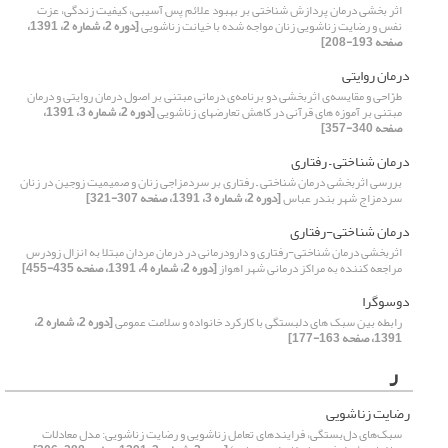
اثر بخشی درمان پردازش شناختی بر بهبود علائم پس آسیبی، کیفیت زندگی، عزت
نفس و رضایت زناشویی زنان مواجه شده با خیانت زناشویی
[دوره 2، شماره 2، 1391،
صفحه 193-208]
درمان ‏روایتی
طرّاحی و مقایسه‌ی اثربخشی دو برنامه‌ی درمانی مبتنی بر اصول درمان روایتی و درمان
مبتنی بر آموزه ‌های قرآنی در کاهش تعارض‏های زناشویی
[دوره 2، شماره 3، 1391،
صفحه 340-357]
درمان شناختی – رفتاری
بررسی اثربخشی درمان شناختی – رفتاری بر سردمزاجی زنان و صمیمیت زوجین در زنان
سردمزاج شهر بندر عباس
[دوره 2، شماره 3، 1391، صفحه 307-321]
درمان شناختی-رفتاری
اثربخشی درمان شناختی-رفتاری و دارودرمانی در درمان مردان مبتلا به انزال زودرس
مراجعه کننده به مراکز درمانی شهر اهواز
[دوره 2، شماره 4، 1391، صفحه 435-455]
دوسوگرا
رابطه بین سبک های دلبستگی با کارکرد خانواده و سلامت عمومی
[دوره 2، شماره 2،
1391، صفحه 163-177]
ر
رضایت زناشویی
سبک‌های دل‌بستگی، فرایندهای تعامل زناشویی و رضایت زناشویی: مدل معادلات