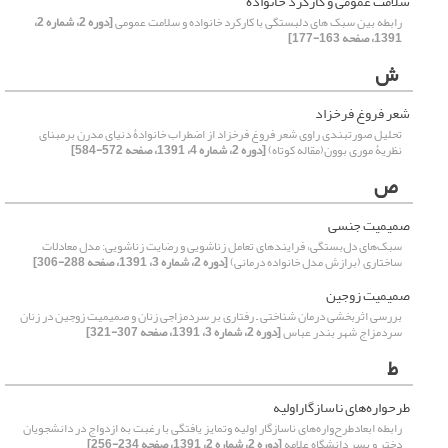
سلامت عمومی و کارکرد خانواده
رابطه بین سبک های دلبستگی با کارکرد خانواده و سلامت عمومی
[دوره 2، شماره 2،
1391، صفحه 163-177]
ش
شعر فروغ فرخزاد
تحلیل صورتبندی راوی شعر فروغ فرخزاد از اضطراب خانوادۀ دنیای مدرن برمبنای
نظریۀ موری بوون(مقاله کوتاه)
[دوره 2، شماره 4، 1391، صفحه 572-584]
ص
صمیمیت جنسی
سبک‌های دل‌بستگی، فرایندهای تعامل زناشویی و رضایت زناشویی: مدل معادلات
ساختاری (برازش مدل خانواده درمانی)
[دوره 2، شماره 3، 1391، صفحه 288-306]
صمیمیت زوجین
بررسی اثربخشی درمان شناختی – رفتاری بر سردمزاجی زنان و صمیمیت زوجین در زنان
سردمزاج شهر بندر عباس
[دوره 2، شماره 3، 1391، صفحه 307-321]
ط
طرحواره‌های ناسازگاراولیه
رابطه ابعادطرح‌واره‌های ناسازگار اولیه وتمایز یافتگی با رغبت به ازدواج در دانشجویان
دختر و پسر دانشگاه علامه
[دوره 2، شماره 2، 1391، صفحه 234-256]