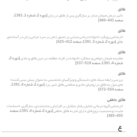
طلاق
تاثیر درمان هیجان مدار بر سازگاری پس از طلاق در زنان
[دوره 2، شماره 1، 1391،
صفحه 441-460]
طلاق
اثربخشی رویکرد خانواده درمانی مبتنی بر حضور ذهن بر سرد مزاجی زنان در آستانه‌ی
طلاق
[دوره 2، شماره 3، 1391، صفحه 412-425]
طلاق
مقایسه هیجان خواهی و عملکرد خانواده در افراد مطلقه، در حین طلاق و عادی
[دوره 2،
شماره 4، 1391، صفحه 519-537]
طلاق
بررسی رابطه سبک های دلبستگی و ویژگیهای شخصیتی به عنوان پیش بینی کننده
های میل به طلاق در زوجهای عادی و متقاضی طلاق شهر یزد
[دوره 2، شماره 4، 1391،
صفحه 554-572]
طلاق عاطفی
اثربخشی گروه درمانی تحلیل رفتار متقابل بر افزایش رضایتمندی، سازگاری، احساسات
مثبت، و صمیمیت زوج‌های دارای تجربه طلاق عاطفی
[دوره 2، شماره 4، 1391، صفحه
455-485]
ع