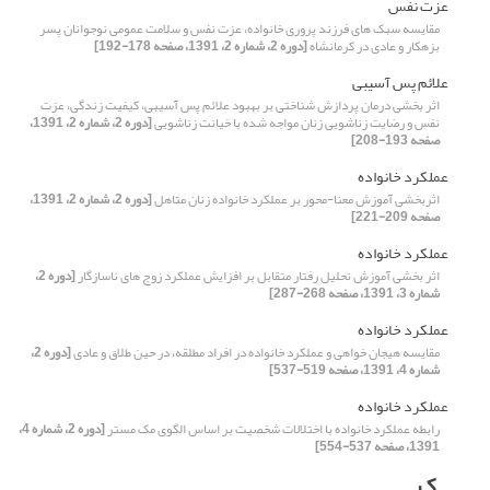
عزت نفس
مقایسه سبک های فرزند پروری خانواده، عزت نفس و سلامت عمومی نوجوانان پسر
بزهکار و عادی در کرمانشاه
[دوره 2، شماره 2، 1391، صفحه 178-192]
علائم پس آسیبی
اثر بخشی درمان پردازش شناختی بر بهبود علائم پس آسیبی، کیفیت زندگی، عزت
نفس و رضایت زناشویی زنان مواجه شده با خیانت زناشویی
[دوره 2، شماره 2، 1391،
صفحه 193-208]
عملکرد خانواده
اثربخشی آموزش معنا-محور بر عملکرد خانواده زنان متاهل
[دوره 2، شماره 2، 1391،
صفحه 209-221]
عملکرد خانواده
اثر بخشی آموزش تحلیل رفتار متقابل بر افزایش عملکرد زوج ‌های ناسازگار
[دوره 2،
شماره 3، 1391، صفحه 268-287]
عملکرد خانواده
مقایسه هیجان خواهی و عملکرد خانواده در افراد مطلقه، در حین طلاق و عادی
[دوره 2،
شماره 4، 1391، صفحه 519-537]
عملکرد خانواده
رابطه عملکرد خانواده با اختلالات شخصیت بر اساس الگوی مک مستر
[دوره 2، شماره 4،
1391، صفحه 537-554]
ک